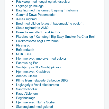
Påskeæg med nougat og lakridspulver
Lagkage grundkage
Bagning med træforme / Bagning i træforme
Gammel Daws Pebernødder
X-mas rugbrød
Brød med dild og fetaost i bagemaskine opskrift
Skole-rugbrød fra AMO
Brændte mandler i Tefal Actifry
Flæskesteg / Kamsteg i Big Easy Smoker fra Char Broil
Fuldkornsbrød bagt i træforme
Risengrød
Bøfsandwich
Multi Juice
Hjemmelavet ymerdrys med sukker
Rasmus og Far
Surdejs opskrift - Surdej på vand:
Hjemmelavet Knækbrød
Ananas Glasur
Klints hjemmelavede Barbeque BBQ
Lagkagefyld Vanilieflødecreme
Sandwichboller
Kage Æblehorn
Regnbuekage
Hjemmelavet Filur Is Sorbet
Skolerugbrød med gulerod