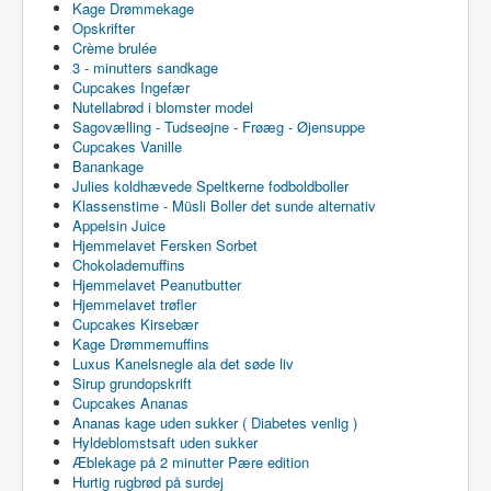
Kage Drømmekage
Opskrifter
Crème brulée
3 - minutters sandkage
Cupcakes Ingefær
Nutellabrød i blomster model
Sagovælling - Tudseøjne - Frøæg - Øjensuppe
Cupcakes Vanille
Banankage
Julies koldhævede Speltkerne fodboldboller
Klassenstime - Müsli Boller det sunde alternativ
Appelsin Juice
Hjemmelavet Fersken Sorbet
Chokolademuffins
Hjemmelavet Peanutbutter
Hjemmelavet trøfler
Cupcakes Kirsebær
Kage Drømmemuffins
Luxus Kanelsnegle ala det søde liv
Sirup grundopskrift
Cupcakes Ananas
Ananas kage uden sukker ( Diabetes venlig )
Hyldeblomstsaft uden sukker
Æblekage på 2 minutter Pære edition
Hurtig rugbrød på surdej