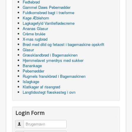
Fedtebrød
Gammel Daws Pebernødder
Fuldkornsbrød bagt i træforme
Kage Æblehorn
Lagkagefyld Vanilieflødecreme
Ananas Glasur
Crème brulée
X-mas rugbrød
Brød med dild og fetaost i bagemaskine opskrift
Glasur
Græsklandbrød i Bagemaskinen
Hjemmelavet ymerdrys med sukker
Banankage
Pebernødder
Rugmels franskbrød i Bagemaskinen
Islagkage
Klatkager af risengrød
Langtidsstegt flæskesteg i ovn
Login Form
Brugernavn