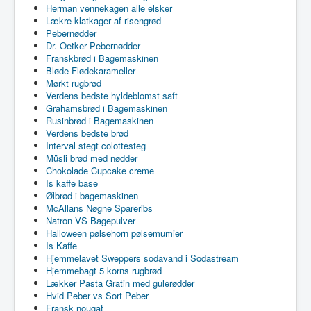
Herman vennekagen alle elsker
Lækre klatkager af risengrød
Pebernødder
Dr. Oetker Pebernødder
Franskbrød i Bagemaskinen
Bløde Flødekarameller
Mørkt rugbrød
Verdens bedste hyldeblomst saft
Grahamsbrød i Bagemaskinen
Rusinbrød i Bagemaskinen
Verdens bedste brød
Interval stegt colottesteg
Müsli brød med nødder
Chokolade Cupcake creme
Is kaffe base
Ølbrød i bagemaskinen
McAllans Nøgne Spareribs
Natron VS Bagepulver
Halloween pølsehorn pølsemumier
Is Kaffe
Hjemmelavet Sweppers sodavand i Sodastream
Hjemmebagt 5 korns rugbrød
Lækker Pasta Gratin med gulerødder
Hvid Peber vs Sort Peber
Fransk nougat