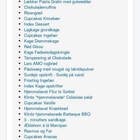
Lækker Pasta Gratin med gulerødder
Chokolademuffins
Risengrød
Cupcakes Kirsebær
Index Dessert
Lagkage grundkage
Cupcakes Ingefær
Kage Drømmekage
Rød Gisou
Kage Fødselsdagskringle
Temperering af Chokolade
Lars AMO rugbrød
Påskeæg med nougat og lakridspulver
Surdejs opskrift - Surdej på vand:
Frosting Ingefær
Index Kage opskrifter
Hjemmelavet Filur Is Sorbet
Klints "hjemmelavede" Coleslaw salat
Cupcakes Vanille
Hjemmelavet Knækbrød
Klints hjemmelavede Barbeque BBQ
3 - minutters sandkage
Æblehorn á lá Marcipan
Rasmus og Far
Cupcakes Ananas