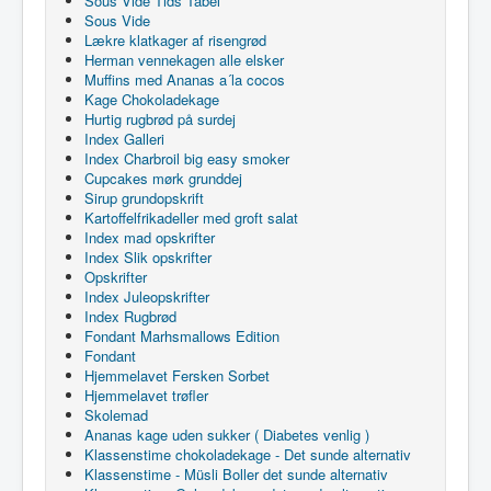
Sous Vide Tids Tabel
Sous Vide
Lækre klatkager af risengrød
Herman vennekagen alle elsker
Muffins med Ananas a´la cocos
Kage Chokoladekage
Hurtig rugbrød på surdej
Index Galleri
Index Charbroil big easy smoker
Cupcakes mørk grunddej
Sirup grundopskrift
Kartoffelfrikadeller med groft salat
Index mad opskrifter
Index Slik opskrifter
Opskrifter
Index Juleopskrifter
Index Rugbrød
Fondant Marhsmallows Edition
Fondant
Hjemmelavet Fersken Sorbet
Hjemmelavet trøfler
Skolemad
Ananas kage uden sukker ( Diabetes venlig )
Klassenstime chokoladekage - Det sunde alternativ
Klassenstime - Müsli Boller det sunde alternativ