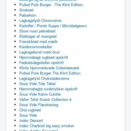
Pulled Pork Burger - The Klint Edition
Snobrød
Pølsehorn
Lagkagefyld Citroncreme
Kartoffel / Porrér Suppe i Microbølgeovn
Store maxi pølsebrød
Klatkager af risengrød
Franskbrød med mælk
Kardemommeboller
Lagkagebund mørk brun
Hjemmebagt rugbrød opskrift
Fødselsdagsboller opskrift
Klints hjemmelavede Coleslawsalat
Pulled Pork Burger The Klint Edition
Lagkagefyld Chokoladecreme
Sous Vide Tids Tabel
Hjemmebagte rundstykker opskrift
Sous Vide Kalve Culotte
Vafler Tefal Snack Collection 4
Sous Vide Flæskesteg
Chia rugbrød
Sous Vide
Index Dessert
Index Charbroil big easy smoker
Index Actifry Essential