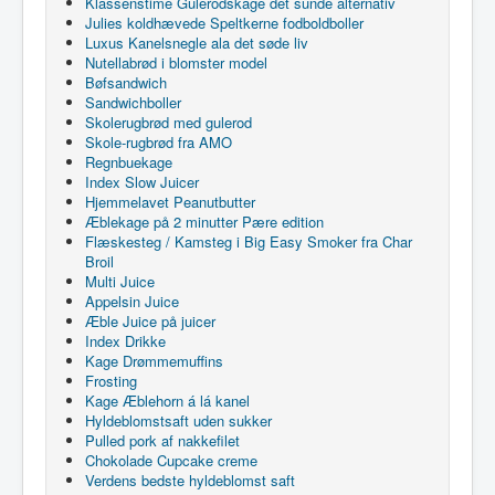
Klassenstime Gulerodskage det sunde alternativ
Julies koldhævede Speltkerne fodboldboller
Luxus Kanelsnegle ala det søde liv
Nutellabrød i blomster model
Bøfsandwich
Sandwichboller
Skolerugbrød med gulerod
Skole-rugbrød fra AMO
Regnbuekage
Index Slow Juicer
Hjemmelavet Peanutbutter
Æblekage på 2 minutter Pære edition
Flæskesteg / Kamsteg i Big Easy Smoker fra Char
Broil
Multi Juice
Appelsin Juice
Æble Juice på juicer
Index Drikke
Kage Drømmemuffins
Frosting
Kage Æblehorn á lá kanel
Hyldeblomstsaft uden sukker
Pulled pork af nakkefilet
Chokolade Cupcake creme
Verdens bedste hyldeblomst saft