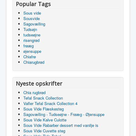
Popular Tags
Sous vide
Sousvide
Sagovælling
Tudsøjn
tudseøjne
risengrød
frøæg
øjensuppe
Chiafrø
Chiarugbrød
Nyeste opskrifter
Chia rugbrød
Tefal Snack Collection
Vafler Tefal Snack Collection 4
Sous Vide Flæskesteg
Sagovælling - Tudseøjne - Frøæg - Øjensuppe
Sous Vide Kalve Culotte
Sous Vide Rabarber dessert med vanilje is
Sous Vide Cuvette steg