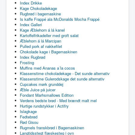
Index Drikke
Kage Chokoladekage
Rugbrød i bagemaskine
Is kaffe Frappé ala McDonalds Mocha Frappé
Index Galleri
Kage Æblehorn á lá kanel
Kartoffelfrikadeller med groft salat
Æblehorn á lá Marcipan
Pulled pork af nakkefilet
Chokolade kage i Bagemaskinen
Index Rugbrød
Frosting
Muffins med Ananas a´la cocos
Klassenstime chokoladekage - Det sunde alternativ
Klassenstime Gulerodskage det sunde alternativ
Cupcakes mørk grunddej
Æble Juice på juicer
Fondant Marhsmallows Edition
Verdens bedste brød - Med brændt malt mel
Hurtige rundstykker i Actifry
Islagkage
Fedtebrød
Rød Gisou
Rugmels franskbrød i Bagemaskinen
Langtidsstegt flæskesteg i ovn