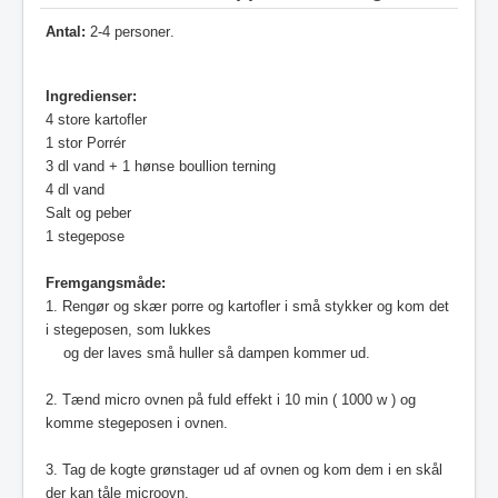
Antal:
2-4 personer
.
Ingredienser:
4 store kartofler
1 stor Porrér
3 dl vand + 1 hønse boullion terning
4 dl vand
Salt og peber
1 stegepose
Fremgangsmåde:
1.
Rengør og skær porre og kartofler i små stykker og kom det
i stegeposen, som lukkes
og der laves små huller så dampen kommer ud.
2. Tænd micro ovnen på fuld effekt i 10 min ( 1000 w ) og
komme stegeposen i ovnen.
3. Tag de kogte grønstager ud af ovnen og kom dem i en skål
der kan tåle microovn.