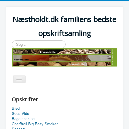
Næstholdt.dk familiens bedste
opskriftsamling
Søg
…
Skift
navigation
Home
Opskrifter
Tefal Actifry Essential
Brød
Sous Vide
Bagemaskine
CharBroil Big Easy Smoker
Dessert