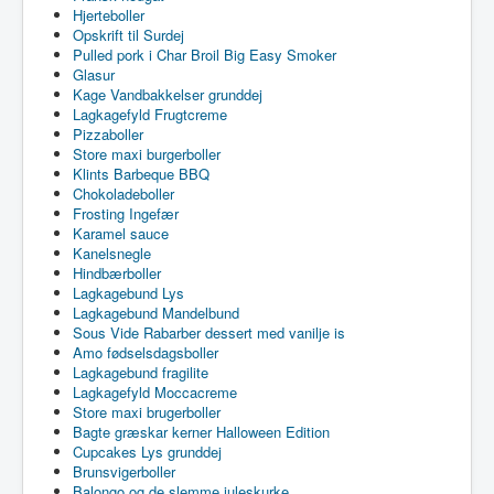
Hjerteboller
Opskrift til Surdej
Pulled pork i Char Broil Big Easy Smoker
Glasur
Kage Vandbakkelser grunddej
Lagkagefyld Frugtcreme
Pizzaboller
Store maxi burgerboller
Klints Barbeque BBQ
Chokoladeboller
Frosting Ingefær
Karamel sauce
Kanelsnegle
Hindbærboller
Lagkagebund Lys
Lagkagebund Mandelbund
Sous Vide Rabarber dessert med vanilje is
Amo fødselsdagsboller
Lagkagebund fragilite
Lagkagefyld Moccacreme
Store maxi brugerboller
Bagte græskar kerner Halloween Edition
Cupcakes Lys grunddej
Brunsvigerboller
Balongo og de slemme juleskurke