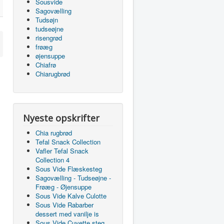
Sousvide
Sagovælling
Tudsøjn
tudseøjne
risengrød
frøæg
øjensuppe
Chiafrø
Chiarugbrød
Nyeste opskrifter
Chia rugbrød
Tefal Snack Collection
Vafler Tefal Snack
Collection 4
Sous Vide Flæskesteg
Sagovælling - Tudseøjne -
Frøæg - Øjensuppe
Sous Vide Kalve Culotte
Sous Vide Rabarber
dessert med vanilje is
Sous Vide Cuvette steg