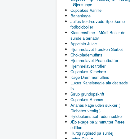
- Øjensuppe
Cupcakes Vanille
Banankage
Julies koldhævede Speltkerne
fodboldboller
Klassenstime - Müsli Boller det
sunde alternativ
Appelsin Juice
Hjemmelavet Fersken Sorbet
Chokolademuffins
Hjemmelavet Peanutbutter
Hjemmelavet trøfler
Cupcakes Kirsebær
Kage Drømmemuffins
Luxus Kanelsnegle ala det søde
liv
Sirup grundopskrift
Cupcakes Ananas
Ananas kage uden sukker (
Diabetes venlig )
Hyldeblomstsaft uden sukker
Æblekage på 2 minutter Pære
edition
Hurtig rugbrød på surdej
Index Drikke