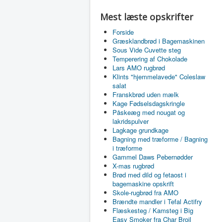
Mest læste opskrifter
Forside
Græsklandbrød i Bagemaskinen
Sous Vide Cuvette steg
Temperering af Chokolade
Lars AMO rugbrød
Klints "hjemmelavede" Coleslaw
salat
Franskbrød uden mælk
Kage Fødselsdagskringle
Påskeæg med nougat og
lakridspulver
Lagkage grundkage
Bagning med træforme / Bagning
i træforme
Gammel Daws Pebernødder
X-mas rugbrød
Brød med dild og fetaost i
bagemaskine opskrift
Skole-rugbrød fra AMO
Brændte mandler i Tefal Actifry
Flæskesteg / Kamsteg i Big
Easy Smoker fra Char Broil