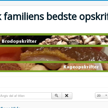
 familiens bedste opskri
ngiv del af titlen
Vis #
20