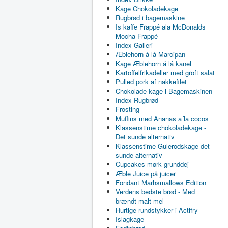
Kage Chokoladekage
Rugbrød i bagemaskine
Is kaffe Frappé ala McDonalds
Mocha Frappé
Index Galleri
Æblehorn á lá Marcipan
Kage Æblehorn á lá kanel
Kartoffelfrikadeller med groft salat
Pulled pork af nakkefilet
Chokolade kage i Bagemaskinen
Index Rugbrød
Frosting
Muffins med Ananas a´la cocos
Klassenstime chokoladekage -
Det sunde alternativ
Klassenstime Gulerodskage det
sunde alternativ
Cupcakes mørk grunddej
Æble Juice på juicer
Fondant Marhsmallows Edition
Verdens bedste brød - Med
brændt malt mel
Hurtige rundstykker i Actifry
Islagkage