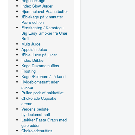
Regnbuekage
Index Slow Juicer
Hjemmelavet Peanutbutter
Æblekage på 2 minutter
Pære edition
Flæskesteg / Kamsteg i
Big Easy Smoker fra Char
Broil
Multi Juice
Appelsin Juice
Æble Juice på juicer
Index Drikke
Kage Drømmemuffins
Frosting
Kage Æblehorn á lá kanel
Hyldeblomstsaft uden
sukker
Pulled pork af nakkefilet
Chokolade Cupcake
creme
Verdens bedste
hyldeblomst saft
Lækker Pasta Gratin med
gulerødder
Chokolademuffins