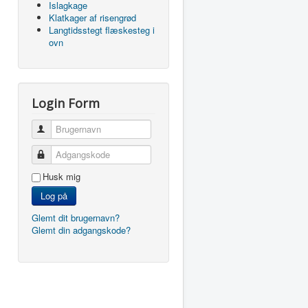
Islagkage
Klatkager af risengrød
Langtidsstegt flæskesteg i
ovn
Login Form
Brugernavn
Adgangskode
Husk mig
Log på
Glemt dit brugernavn?
Glemt din adgangskode?