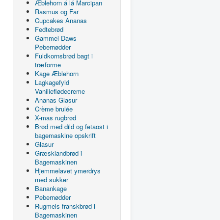
Æblehorn á lá Marcipan
Rasmus og Far
Cupcakes Ananas
Fedtebrød
Gammel Daws
Pebernødder
Fuldkornsbrød bagt i
træforme
Kage Æblehorn
Lagkagefyld
Vanilieflødecreme
Ananas Glasur
Crème brulée
X-mas rugbrød
Brød med dild og fetaost i
bagemaskine opskrift
Glasur
Græsklandbrød i
Bagemaskinen
Hjemmelavet ymerdrys
med sukker
Banankage
Pebernødder
Rugmels franskbrød i
Bagemaskinen