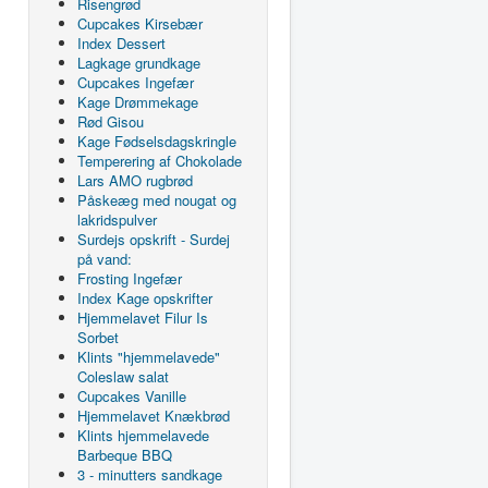
Risengrød
Cupcakes Kirsebær
Index Dessert
Lagkage grundkage
Cupcakes Ingefær
Kage Drømmekage
Rød Gisou
Kage Fødselsdagskringle
Temperering af Chokolade
Lars AMO rugbrød
Påskeæg med nougat og
lakridspulver
Surdejs opskrift - Surdej
på vand:
Frosting Ingefær
Index Kage opskrifter
Hjemmelavet Filur Is
Sorbet
Klints "hjemmelavede"
Coleslaw salat
Cupcakes Vanille
Hjemmelavet Knækbrød
Klints hjemmelavede
Barbeque BBQ
3 - minutters sandkage