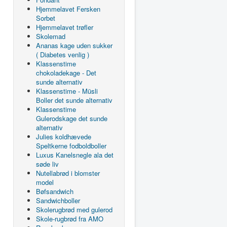
Hjemmelavet Fersken
Sorbet
Hjemmelavet trøfler
Skolemad
Ananas kage uden sukker
( Diabetes venlig )
Klassenstime
chokoladekage - Det
sunde alternativ
Klassenstime - Müsli
Boller det sunde alternativ
Klassenstime
Gulerodskage det sunde
alternativ
Julies koldhævede
Speltkerne fodboldboller
Luxus Kanelsnegle ala det
søde liv
Nutellabrød i blomster
model
Bøfsandwich
Sandwichboller
Skolerugbrød med gulerod
Skole-rugbrød fra AMO