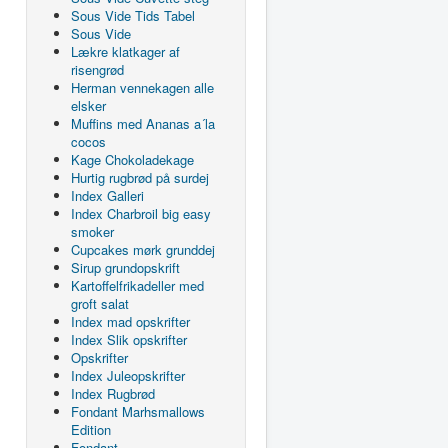
Sous Vide Tids Tabel
Sous Vide
Lækre klatkager af
risengrød
Herman vennekagen alle
elsker
Muffins med Ananas a´la
cocos
Kage Chokoladekage
Hurtig rugbrød på surdej
Index Galleri
Index Charbroil big easy
smoker
Cupcakes mørk grunddej
Sirup grundopskrift
Kartoffelfrikadeller med
groft salat
Index mad opskrifter
Index Slik opskrifter
Opskrifter
Index Juleopskrifter
Index Rugbrød
Fondant Marhsmallows
Edition
Fondant