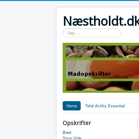
Næstholdt.dk
Søg
…
Home
Tefal Actifry Essential
A
Opskrifter
Brød
Sous Vide