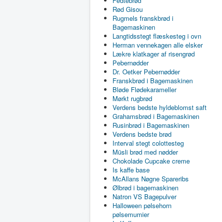
Fedtebrød
Rød Gisou
Rugmels franskbrød i
Bagemaskinen
Langtidsstegt flæskesteg i ovn
Herman vennekagen alle elsker
Lækre klatkager af risengrød
Pebernødder
Dr. Oetker Pebernødder
Franskbrød i Bagemaskinen
Bløde Flødekarameller
Mørkt rugbrød
Verdens bedste hyldeblomst saft
Grahamsbrød i Bagemaskinen
Rusinbrød i Bagemaskinen
Verdens bedste brød
Interval stegt colottesteg
Müsli brød med nødder
Chokolade Cupcake creme
Is kaffe base
McAllans Nøgne Spareribs
Ølbrød i bagemaskinen
Natron VS Bagepulver
Halloween pølsehorn
pølsemumier