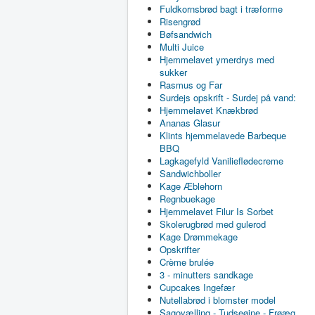
Fuldkornsbrød bagt i træforme
Risengrød
Bøfsandwich
Multi Juice
Hjemmelavet ymerdrys med
sukker
Rasmus og Far
Surdejs opskrift - Surdej på vand:
Hjemmelavet Knækbrød
Ananas Glasur
Klints hjemmelavede Barbeque
BBQ
Lagkagefyld Vanilieflødecreme
Sandwichboller
Kage Æblehorn
Regnbuekage
Hjemmelavet Filur Is Sorbet
Skolerugbrød med gulerod
Kage Drømmekage
Opskrifter
Crème brulée
3 - minutters sandkage
Cupcakes Ingefær
Nutellabrød i blomster model
Sagovælling - Tudseøjne - Frøæg