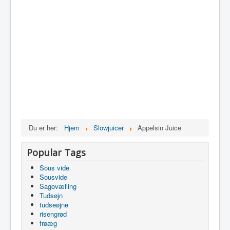
Du er her:
Hjem
Slowjuicer
Appelsin Juice
Popular Tags
Sous vide
Sousvide
Sagovælling
Tudsøjn
tudseøjne
risengrød
frøæg