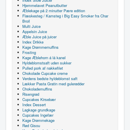
Index Slow Juicer
Hjemmelavet Peanutbutter
Æblekage på 2 minutter Pære edition
Flæskesteg / Kamsteg i Big Easy Smoker fra Char
Broil
Multi Juice
Appelsin Juice
Æble Juice på juicer
Index Drikke
Kage Drømmemuffins
Frosting
Kage Æblehorn á lá kanel
Hyldeblomstsaft uden sukker
Pulled pork af nakkefilet
Chokolade Cupcake creme
Verdens bedste hyldeblomst saft
Lækker Pasta Gratin med gulerødder
Chokolademuffins
Risengrød
Cupcakes Kirsebær
Index Dessert
Lagkage grundkage
Cupcakes Ingefær
Kage Drømmekage
Rød Gisou