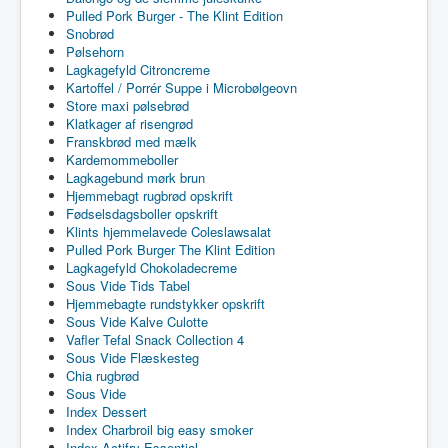
Pulled Pork Burger - The Klint Edition
Snobrød
Pølsehorn
Lagkagefyld Citroncreme
Kartoffel / Porrér Suppe i Microbølgeovn
Store maxi pølsebrød
Klatkager af risengrød
Franskbrød med mælk
Kardemommeboller
Lagkagebund mørk brun
Hjemmebagt rugbrød opskrift
Fødselsdagsboller opskrift
Klints hjemmelavede Coleslawsalat
Pulled Pork Burger The Klint Edition
Lagkagefyld Chokoladecreme
Sous Vide Tids Tabel
Hjemmebagte rundstykker opskrift
Sous Vide Kalve Culotte
Vafler Tefal Snack Collection 4
Sous Vide Flæskesteg
Chia rugbrød
Sous Vide
Index Dessert
Index Charbroil big easy smoker
Index Actifry Essential