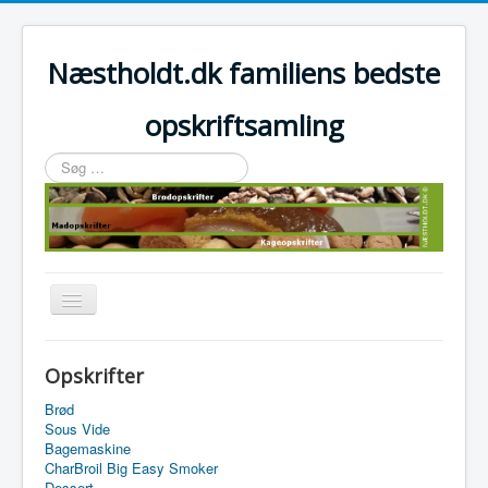
Næstholdt.dk familiens bedste
opskriftsamling
Søg
…
Skift
navigation
Home
Opskrifter
Tefal Actifry Essential
Brød
Sous Vide
Bagemaskine
CharBroil Big Easy Smoker
Dessert