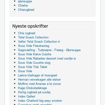
øjensuppe
Chiafrø
Chiarugbrød
Nyeste opskrifter
Chia rugbrød
Tefal Snack Collection
Vafler Tefal Snack Collection 4
Sous Vide Flæskesteg
Sagovælling - Tudseøjne - Frøæg - Øjensuppe
Sous Vide Kalve Culotte
Sous Vide Rabarber dessert med vanilje is
Sous Vide Cuvette steg
Sous Vide Tids Tabel
Sous Vide
Lækre klatkager af risengrød
Herman vennekagen alle elsker
Muffins med Ananas a´la cocos
Kage Chokoladekage
Hurtig rugbrød på surdej
Index Galleri
Index Charbroil big easy smoker
Cupcakes mørk grunddej