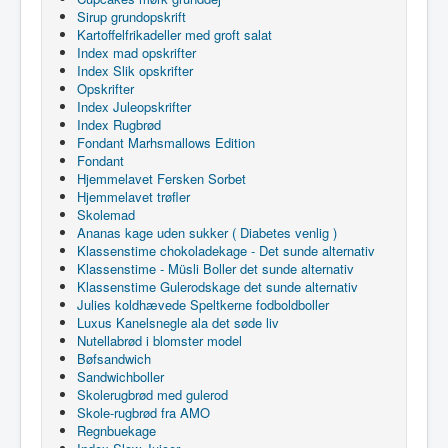
Sirup grundopskrift
Kartoffelfrikadeller med groft salat
Index mad opskrifter
Index Slik opskrifter
Opskrifter
Index Juleopskrifter
Index Rugbrød
Fondant Marhsmallows Edition
Fondant
Hjemmelavet Fersken Sorbet
Hjemmelavet trøfler
Skolemad
Ananas kage uden sukker ( Diabetes venlig )
Klassenstime chokoladekage - Det sunde alternativ
Klassenstime - Müsli Boller det sunde alternativ
Klassenstime Gulerodskage det sunde alternativ
Julies koldhævede Speltkerne fodboldboller
Luxus Kanelsnegle ala det søde liv
Nutellabrød i blomster model
Bøfsandwich
Sandwichboller
Skolerugbrød med gulerod
Skole-rugbrød fra AMO
Regnbuekage