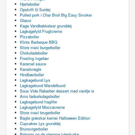
Hjerteboller
Opskrift til Surdej
Pulled pork i Char Broil Big Easy Smoker
Glasur
Kage Vandbakkelser grunddej
Lagkagefyld Frugtcreme
Pizzaboller
Klints Barbeque BBQ
Store maxi burgerboller
Chokoladeboller
Frosting Ingefær
Karamel sauce
Kanelsnegle
Hindbærboller
Lagkagebund Lys
Lagkagebund Mandelbund
Sous Vide Rabarber dessert med vanilje is
Amo fødselsdagsboller
Lagkagebund fragilite
Lagkagefyld Moccacreme
Store maxi brugerboller
Bagte græskar kerner Halloween Edition
Cupcakes Lys grunddej
Brunsvigerboller
Balongo og de slemme juleskurke