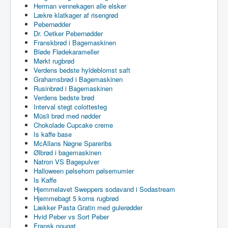
Herman vennekagen alle elsker
Lækre klatkager af risengrød
Pebernødder
Dr. Oetker Pebernødder
Franskbrød i Bagemaskinen
Bløde Flødekarameller
Mørkt rugbrød
Verdens bedste hyldeblomst saft
Grahamsbrød i Bagemaskinen
Rusinbrød i Bagemaskinen
Verdens bedste brød
Interval stegt colottesteg
Müsli brød med nødder
Chokolade Cupcake creme
Is kaffe base
McAllans Nøgne Spareribs
Ølbrød i bagemaskinen
Natron VS Bagepulver
Halloween pølsehorn pølsemumier
Is Kaffe
Hjemmelavet Sweppers sodavand i Sodastream
Hjemmebagt 5 korns rugbrød
Lækker Pasta Gratin med gulerødder
Hvid Peber vs Sort Peber
Fransk nougat