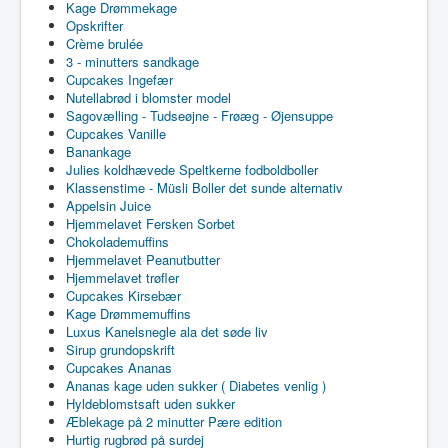
Kage Drømmekage
Opskrifter
Crème brulée
3 - minutters sandkage
Cupcakes Ingefær
Nutellabrød i blomster model
Sagovælling - Tudseøjne - Frøæg - Øjensuppe
Cupcakes Vanille
Banankage
Julies koldhævede Speltkerne fodboldboller
Klassenstime - Müsli Boller det sunde alternativ
Appelsin Juice
Hjemmelavet Fersken Sorbet
Chokolademuffins
Hjemmelavet Peanutbutter
Hjemmelavet trøfler
Cupcakes Kirsebær
Kage Drømmemuffins
Luxus Kanelsnegle ala det søde liv
Sirup grundopskrift
Cupcakes Ananas
Ananas kage uden sukker ( Diabetes venlig )
Hyldeblomstsaft uden sukker
Æblekage på 2 minutter Pære edition
Hurtig rugbrød på surdej