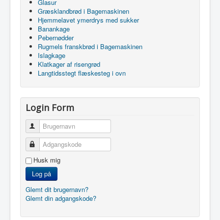
Glasur
Græsklandbrød i Bagemaskinen
Hjemmelavet ymerdrys med sukker
Banankage
Pebernødder
Rugmels franskbrød i Bagemaskinen
Islagkage
Klatkager af risengrød
Langtidsstegt flæskesteg i ovn
Login Form
Brugernavn
Adgangskode
Husk mig
Log på
Glemt dit brugernavn?
Glemt din adgangskode?