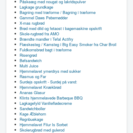
Påskeæg med nougat og lakridspulver
Lagkage grundkage
Bagning med træforme / Bagning i træforme
Gammel Daws Pebernødder
X-mas rugbrød
Brød med dild og fetaost i bagemaskine opskrift
Skole-rugbrød fra AMO
Brændte mandler i Tefal Actifry
Flæskesteg / Kamsteg i Big Easy Smoker fra Char Broil
Fuldkornsbrød bagt i træforme
Risengrød
Bøfsandwich
Multi Juice
Hjemmelavet ymerdrys med sukker
Rasmus og Far
Surdejs opskrift - Surdej på vand:
Hjemmelavet Knækbrød
Ananas Glasur
Klints hjemmelavede Barbeque BBQ
Lagkagefyld Vanilieflødecreme
Sandwichboller
Kage Æblehorn
Regnbuekage
Hjemmelavet Filur Is Sorbet
Skolerugbrød med gulerod