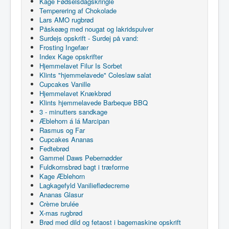
Kage Fødselsdagskringle
Temperering af Chokolade
Lars AMO rugbrød
Påskeæg med nougat og lakridspulver
Surdejs opskrift - Surdej på vand:
Frosting Ingefær
Index Kage opskrifter
Hjemmelavet Filur Is Sorbet
Klints "hjemmelavede" Coleslaw salat
Cupcakes Vanille
Hjemmelavet Knækbrød
Klints hjemmelavede Barbeque BBQ
3 - minutters sandkage
Æblehorn á lá Marcipan
Rasmus og Far
Cupcakes Ananas
Fedtebrød
Gammel Daws Pebernødder
Fuldkornsbrød bagt i træforme
Kage Æblehorn
Lagkagefyld Vanilieflødecreme
Ananas Glasur
Crème brulée
X-mas rugbrød
Brød med dild og fetaost i bagemaskine opskrift