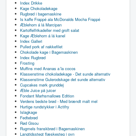
Index Drikke
Kage Chokoladekage
Rugbrød i bagemaskine
Is kaffe Frappé ala McDonalds Mocha Frappé
Æblehorn á lá Marcipan
Kartoffelfrikadeller med groft salat
Kage Æblehorn á lá kanel
Index Galleri
Pulled pork af nakkefilet
Chokolade kage i Bagemaskinen
Index Rugbrød
Frosting
Muffins med Ananas a´la cocos
Klassenstime chokoladekage - Det sunde alternativ
Klassenstime Gulerodskage det sunde alternativ
Cupcakes mørk grunddej
Æble Juice på juicer
Fondant Marhsmallows Edition
Verdens bedste brød - Med brændt malt mel
Hurtige rundstykker i Actifry
Islagkage
Fedtebrød
Rød Gisou
Rugmels franskbrød i Bagemaskinen
Langtidsstegt flæskesteg i ovn