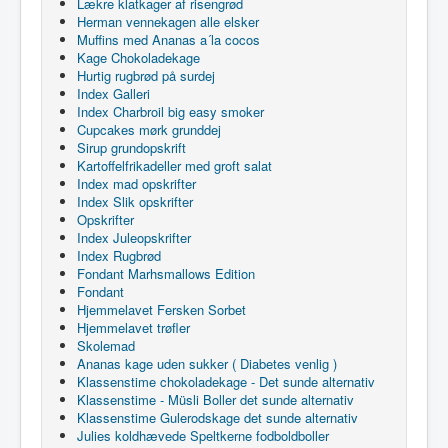
Lækre klatkager af risengrød
Herman vennekagen alle elsker
Muffins med Ananas a´la cocos
Kage Chokoladekage
Hurtig rugbrød på surdej
Index Galleri
Index Charbroil big easy smoker
Cupcakes mørk grunddej
Sirup grundopskrift
Kartoffelfrikadeller med groft salat
Index mad opskrifter
Index Slik opskrifter
Opskrifter
Index Juleopskrifter
Index Rugbrød
Fondant Marhsmallows Edition
Fondant
Hjemmelavet Fersken Sorbet
Hjemmelavet trøfler
Skolemad
Ananas kage uden sukker ( Diabetes venlig )
Klassenstime chokoladekage - Det sunde alternativ
Klassenstime - Müsli Boller det sunde alternativ
Klassenstime Gulerodskage det sunde alternativ
Julies koldhævede Speltkerne fodboldboller