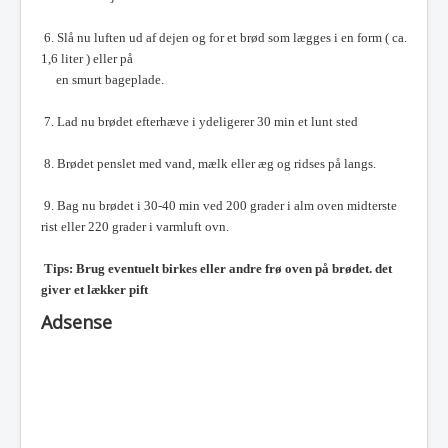
6. Slå nu luften ud af dejen og for et brød som lægges i en form ( ca.
1,6 liter ) eller på
en smurt bageplade.
7. Lad nu brødet efterhæve i ydeligerer 30 min et lunt sted
8. Brødet penslet med vand, mælk eller æg og ridses på langs.
9. Bag nu brødet i 30-40 min ved 200 grader i alm oven midterste
rist eller 220 grader i varmluft ovn.
Tips: Brug eventuelt birkes eller andre frø oven på brødet. det
giver et lækker pift
Adsense