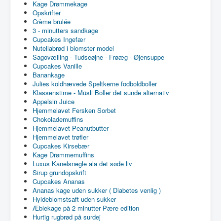
Kage Drømmekage
Opskrifter
Crème brulée
3 - minutters sandkage
Cupcakes Ingefær
Nutellabrød i blomster model
Sagovælling - Tudseøjne - Frøæg - Øjensuppe
Cupcakes Vanille
Banankage
Julies koldhævede Speltkerne fodboldboller
Klassenstime - Müsli Boller det sunde alternativ
Appelsin Juice
Hjemmelavet Fersken Sorbet
Chokolademuffins
Hjemmelavet Peanutbutter
Hjemmelavet trøfler
Cupcakes Kirsebær
Kage Drømmemuffins
Luxus Kanelsnegle ala det søde liv
Sirup grundopskrift
Cupcakes Ananas
Ananas kage uden sukker ( Diabetes venlig )
Hyldeblomstsaft uden sukker
Æblekage på 2 minutter Pære edition
Hurtig rugbrød på surdej