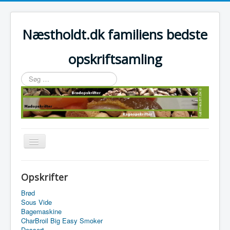
Næstholdt.dk familiens bedste
opskriftsamling
Søg
…
Skift
navigation
Home
Opskrifter
Tefal Actifry Essential
Brød
Sous Vide
Bagemaskine
CharBroil Big Easy Smoker
Dessert