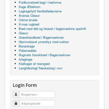
Fuldkornsbrød bagt i træforme
Kage Æblehorn
Lagkagefyld Vanilieflødecreme
Ananas Glasur
Crème brulée
X-mas rugbrød
Brød med dild og fetaost i bagemaskine opskrift
Glasur
Græsklandbrød i Bagemaskinen
Hjemmelavet ymerdrys med sukker
Banankage
Pebernødder
Rugmels franskbrød i Bagemaskinen
Islagkage
Klatkager af risengrød
Langtidsstegt flæskesteg i ovn
Login Form
Brugernavn
Adgangskode