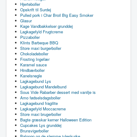
Hjerteboller
Opskrift til Surdej
Pulled pork i Char Broil Big Easy Smoker
Glasur
Kage Vandbakkelser grunddej
Lagkagefyld Frugtcreme
Pizzaboller
Klints Barbeque BBQ
Store maxi burgerboller
Chokoladeboller
Frosting Ingefær
Karamel sauce
Hindbærboller
Kanelsnegle
Lagkagebund Lys
Lagkagebund Mandelbund
Sous Vide Rabarber dessert med vanilje is
Amo fødselsdagsboller
Lagkagebund fragilite
Lagkagefyld Moccacreme
Store maxi brugerboller
Bagte græskar kerner Halloween Edition
Cupcakes Lys grunddej
Brunsvigerboller
Balongo og de slemme juleskurke