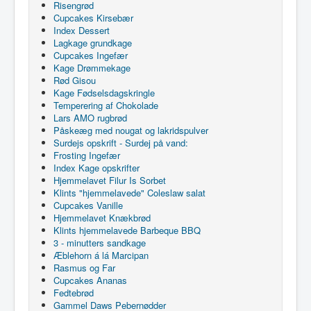
Risengrød
Cupcakes Kirsebær
Index Dessert
Lagkage grundkage
Cupcakes Ingefær
Kage Drømmekage
Rød Gisou
Kage Fødselsdagskringle
Temperering af Chokolade
Lars AMO rugbrød
Påskeæg med nougat og lakridspulver
Surdejs opskrift - Surdej på vand:
Frosting Ingefær
Index Kage opskrifter
Hjemmelavet Filur Is Sorbet
Klints "hjemmelavede" Coleslaw salat
Cupcakes Vanille
Hjemmelavet Knækbrød
Klints hjemmelavede Barbeque BBQ
3 - minutters sandkage
Æblehorn á lá Marcipan
Rasmus og Far
Cupcakes Ananas
Fedtebrød
Gammel Daws Pebernødder