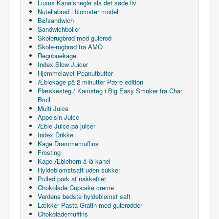
Luxus Kanelsnegle ala det søde liv
Nutellabrød i blomster model
Bøfsandwich
Sandwichboller
Skolerugbrød med gulerod
Skole-rugbrød fra AMO
Regnbuekage
Index Slow Juicer
Hjemmelavet Peanutbutter
Æblekage på 2 minutter Pære edition
Flæskesteg / Kamsteg i Big Easy Smoker fra Char
Broil
Multi Juice
Appelsin Juice
Æble Juice på juicer
Index Drikke
Kage Drømmemuffins
Frosting
Kage Æblehorn á lá kanel
Hyldeblomstsaft uden sukker
Pulled pork af nakkefilet
Chokolade Cupcake creme
Verdens bedste hyldeblomst saft
Lækker Pasta Gratin med gulerødder
Chokolademuffins