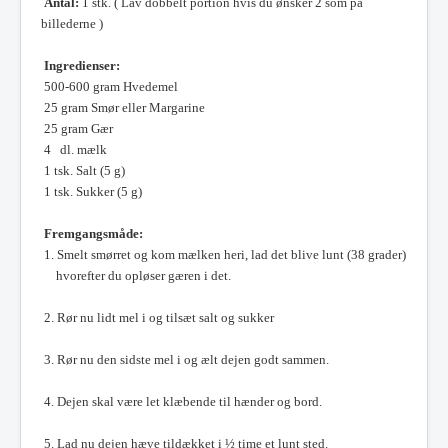
Antal:
1 stk. ( Lav dobbelt portion hvis du ønsker 2 som på
billederne )
Ingredienser:
500-600 gram Hvedemel
25 gram Smør eller Margarine
25 gram Gær
4 dl. mælk
1 tsk. Salt (5 g)
1 tsk. Sukker (5 g)
Fremgangsmåde:
1. Smelt smørret og kom mælken heri, lad det blive lunt (38 grader)
hvorefter du opløser gæren i det.
2. Rør nu lidt mel i og tilsæt salt og sukker
3. Rør nu den sidste mel i og ælt dejen godt sammen.
4. Dejen skal være let klæbende til hænder og bord.
5. Lad nu dejen hæve tildækket i ½ time et lunt sted.