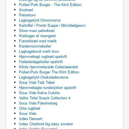
Pulled Pork Burger - The Klint Edition
Snobrød
Pølsehorn
Lagkagefyld Citroncreme
Kartoffel / Porrér Suppe i Microbølgeovn
Store maxi pølsebrød
Klatkager af risengrød
Franskbrød med mælk
Kardemommeboller
Lagkagebund mørk brun
Hjemmebagt rugbrød opskrift
Fødselsdagsboller opskrift
Klints hjemmelavede Coleslawsalat
Pulled Pork Burger The Klint Edition
Lagkagefyld Chokoladecreme
Sous Vide Tids Tabel
Hjemmebagte rundstykker opskrift
Sous Vide Kalve Culotte
Vafler Tefal Snack Collection 4
Sous Vide Flæskesteg
Chia rugbrød
Sous Vide
Index Dessert
Index Charbroil big easy smoker
Index Actifry Essential