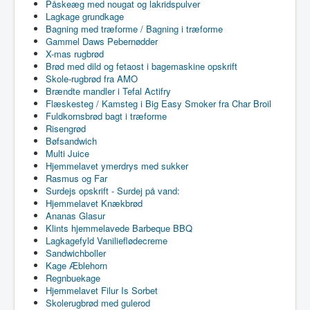
Påskeæg med nougat og lakridspulver
Lagkage grundkage
Bagning med træforme / Bagning i træforme
Gammel Daws Pebernødder
X-mas rugbrød
Brød med dild og fetaost i bagemaskine opskrift
Skole-rugbrød fra AMO
Brændte mandler i Tefal Actifry
Flæskesteg / Kamsteg i Big Easy Smoker fra Char Broil
Fuldkornsbrød bagt i træforme
Risengrød
Bøfsandwich
Multi Juice
Hjemmelavet ymerdrys med sukker
Rasmus og Far
Surdejs opskrift - Surdej på vand:
Hjemmelavet Knækbrød
Ananas Glasur
Klints hjemmelavede Barbeque BBQ
Lagkagefyld Vanilieflødecreme
Sandwichboller
Kage Æblehorn
Regnbuekage
Hjemmelavet Filur Is Sorbet
Skolerugbrød med gulerod