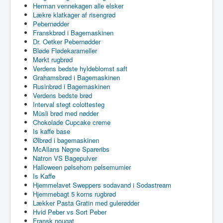
Herman vennekagen alle elsker
Lækre klatkager af risengrød
Pebernødder
Franskbrød i Bagemaskinen
Dr. Oetker Pebernødder
Bløde Flødekarameller
Mørkt rugbrød
Verdens bedste hyldeblomst saft
Grahamsbrød i Bagemaskinen
Rusinbrød i Bagemaskinen
Verdens bedste brød
Interval stegt colottesteg
Müsli brød med nødder
Chokolade Cupcake creme
Is kaffe base
Ølbrød i bagemaskinen
McAllans Nøgne Spareribs
Natron VS Bagepulver
Halloween pølsehorn pølsemumier
Is Kaffe
Hjemmelavet Sweppers sodavand i Sodastream
Hjemmebagt 5 korns rugbrød
Lækker Pasta Gratin med gulerødder
Hvid Peber vs Sort Peber
Fransk nougat