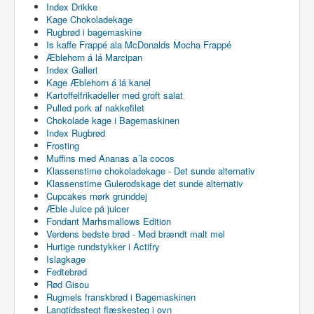
Index Drikke
Kage Chokoladekage
Rugbrød i bagemaskine
Is kaffe Frappé ala McDonalds Mocha Frappé
Æblehorn á lá Marcipan
Index Galleri
Kage Æblehorn á lá kanel
Kartoffelfrikadeller med groft salat
Pulled pork af nakkefilet
Chokolade kage i Bagemaskinen
Index Rugbrød
Frosting
Muffins med Ananas a´la cocos
Klassenstime chokoladekage - Det sunde alternativ
Klassenstime Gulerodskage det sunde alternativ
Cupcakes mørk grunddej
Æble Juice på juicer
Fondant Marhsmallows Edition
Verdens bedste brød - Med brændt malt mel
Hurtige rundstykker i Actifry
Islagkage
Fedtebrød
Rød Gisou
Rugmels franskbrød i Bagemaskinen
Langtidsstegt flæskesteg i ovn