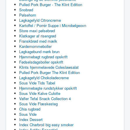
Pulled Pork Burger - The Klint Edition
Snobrød
Pølsehorn
Lagkagefyld Citroncreme
Kartoffel / Porrér Suppe i Microbølgeovn
Store maxi pølsebrød
Klatkager af risengrød
Franskbrød med mælk
Kardemommeboller
Lagkagebund mørk brun
Hjemmebagt rugbrød opskrift
Fødselsdagsboller opskrift
Klints hjemmelavede Coleslawsalat
Pulled Pork Burger The Klint Edition
Lagkagefyld Chokoladecreme
Sous Vide Tids Tabel
Hjemmebagte rundstykker opskrift
Sous Vide Kalve Culotte
Vafler Tefal Snack Collection 4
Sous Vide Flæskesteg
Chia rugbrød
Sous Vide
Index Dessert
Index Charbroil big easy smoker
Index Actifry Essential