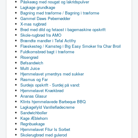
Påskeæg med nougat og lakridspulver
Lagkage grundkage
Bagning med træforme / Bagning i træforme
Gammel Daws Pebernødder
X-mas rugbrød
Brød med dild og fetaost i bagemaskine opskrift
Skole-rugbrød fra AMO
Brændte mandler i Tefal Actifry
Flæskesteg / Kamsteg i Big Easy Smoker fra Char Broil
Fuldkornsbrød bagt i træforme
Risengrød
Bøfsandwich
Multi Juice
Hjemmelavet ymerdrys med sukker
Rasmus og Far
Surdejs opskrift - Surdej på vand:
Hjemmelavet Knækbrød
Ananas Glasur
Klints hjemmelavede Barbeque BBQ
Lagkagefyld Vanilieflødecreme
Sandwichboller
Kage Æblehorn
Regnbuekage
Hjemmelavet Filur Is Sorbet
Skolerugbrød med gulerod