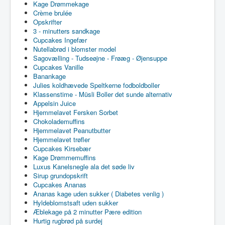
Kage Drømmekage
Crème brulée
Opskrifter
3 - minutters sandkage
Cupcakes Ingefær
Nutellabrød i blomster model
Sagovælling - Tudseøjne - Frøæg - Øjensuppe
Cupcakes Vanille
Banankage
Julies koldhævede Speltkerne fodboldboller
Klassenstime - Müsli Boller det sunde alternativ
Appelsin Juice
Hjemmelavet Fersken Sorbet
Chokolademuffins
Hjemmelavet Peanutbutter
Hjemmelavet trøfler
Cupcakes Kirsebær
Kage Drømmemuffins
Luxus Kanelsnegle ala det søde liv
Sirup grundopskrift
Cupcakes Ananas
Ananas kage uden sukker ( Diabetes venlig )
Hyldeblomstsaft uden sukker
Æblekage på 2 minutter Pære edition
Hurtig rugbrød på surdej