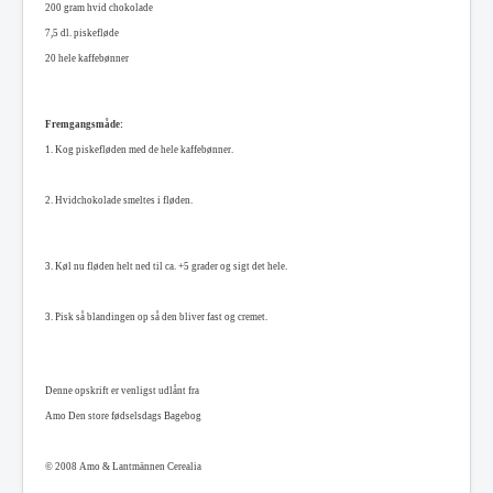
200 gram hvid chokolade
7,5 dl. piskefløde
20 hele kaffebønner
F
remgangsmåde:
1.
Kog piskefløden med de hele kaffebønner.
2. Hvidchokolade smeltes i fløden.
3. Køl nu fløden helt ned til ca. +5 grader og sigt det hele.
3. Pisk så blandingen op så den bliver fast og cremet.
Denne opskrift er venligst udlånt fra
Amo Den store fødselsdags Bagebog
© 2008 Amo & Lantmännen Cerealia