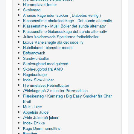
Hjemmelavet trøfler
Skolemad
Ananas kage uden sukker ( Diabetes venlig )
Klassenstime chokoladekage - Det sunde alternativ
Klassenstime - Müsli Boller det sunde alternativ
Klassenstime Gulerodskage det sunde alternativ
Julies koldhævede Speltkerne fodboldboller
Luxus Kanelsnegle ala det søde liv
Nutellabrød i blomster model
Bøfsandwich
Sandwichboller
Skolerugbrød med gulerod
Skole-rugbrød fra AMO
Regnbuekage
Index Slow Juicer
Hjemmelavet Peanutbutter
Æblekage på 2 minutter Pære edition
Flæskesteg / Kamsteg i Big Easy Smoker fra Char
Broil
Multi Juice
Appelsin Juice
Æble Juice på juicer
Index Drikke
Kage Drømmemuffins
Frosting