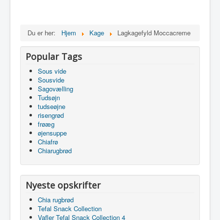
Du er her:
Hjem
Kage
Lagkagefyld Moccacreme
Popular Tags
Sous vide
Sousvide
Sagovælling
Tudsøjn
tudseøjne
risengrød
frøæg
øjensuppe
Chiafrø
Chiarugbrød
Nyeste opskrifter
Chia rugbrød
Tefal Snack Collection
Vafler Tefal Snack Collection 4