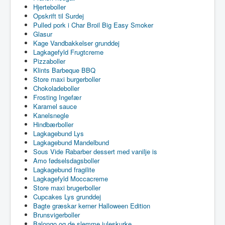
Hjerteboller
Opskrift til Surdej
Pulled pork i Char Broil Big Easy Smoker
Glasur
Kage Vandbakkelser grunddej
Lagkagefyld Frugtcreme
Pizzaboller
Klints Barbeque BBQ
Store maxi burgerboller
Chokoladeboller
Frosting Ingefær
Karamel sauce
Kanelsnegle
Hindbærboller
Lagkagebund Lys
Lagkagebund Mandelbund
Sous Vide Rabarber dessert med vanilje is
Amo fødselsdagsboller
Lagkagebund fragilite
Lagkagefyld Moccacreme
Store maxi brugerboller
Cupcakes Lys grunddej
Bagte græskar kerner Halloween Edition
Brunsvigerboller
Balongo og de slemme juleskurke