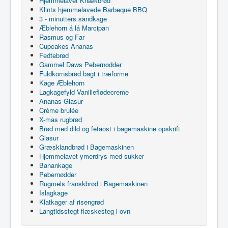
Hjemmelavet Knækbrød
Klints hjemmelavede Barbeque BBQ
3 - minutters sandkage
Æblehorn á lá Marcipan
Rasmus og Far
Cupcakes Ananas
Fedtebrød
Gammel Daws Pebernødder
Fuldkornsbrød bagt i træforme
Kage Æblehorn
Lagkagefyld Vanilieflødecreme
Ananas Glasur
Crème brulée
X-mas rugbrød
Brød med dild og fetaost i bagemaskine opskrift
Glasur
Græsklandbrød i Bagemaskinen
Hjemmelavet ymerdrys med sukker
Banankage
Pebernødder
Rugmels franskbrød i Bagemaskinen
Islagkage
Klatkager af risengrød
Langtidsstegt flæskesteg i ovn