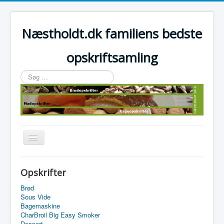
Næstholdt.dk familiens bedste
opskriftsamling
Søg
…
Skift
navigation
Home
Opskrifter
Tefal Actifry Essential
Brød
Sous Vide
Bagemaskine
CharBroil Big Easy Smoker
Dessert