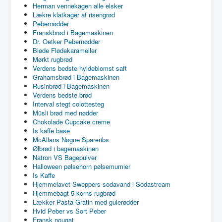
Herman vennekagen alle elsker
Lækre klatkager af risengrød
Pebernødder
Franskbrød i Bagemaskinen
Dr. Oetker Pebernødder
Bløde Flødekarameller
Mørkt rugbrød
Verdens bedste hyldeblomst saft
Grahamsbrød i Bagemaskinen
Rusinbrød i Bagemaskinen
Verdens bedste brød
Interval stegt colottesteg
Müsli brød med nødder
Chokolade Cupcake creme
Is kaffe base
McAllans Nøgne Spareribs
Ølbrød i bagemaskinen
Natron VS Bagepulver
Halloween pølsehorn pølsemumier
Is Kaffe
Hjemmelavet Sweppers sodavand i Sodastream
Hjemmebagt 5 korns rugbrød
Lækker Pasta Gratin med gulerødder
Hvid Peber vs Sort Peber
Fransk nougat