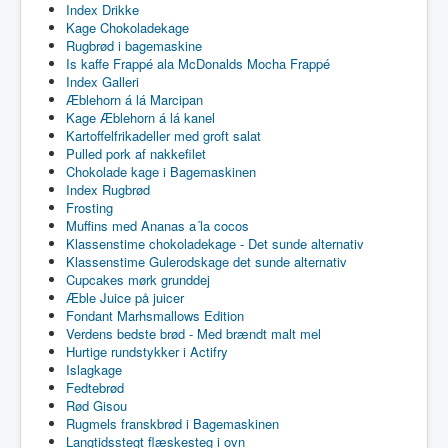
Index Drikke
Kage Chokoladekage
Rugbrød i bagemaskine
Is kaffe Frappé ala McDonalds Mocha Frappé
Index Galleri
Æblehorn á lá Marcipan
Kage Æblehorn á lá kanel
Kartoffelfrikadeller med groft salat
Pulled pork af nakkefilet
Chokolade kage i Bagemaskinen
Index Rugbrød
Frosting
Muffins med Ananas a´la cocos
Klassenstime chokoladekage - Det sunde alternativ
Klassenstime Gulerodskage det sunde alternativ
Cupcakes mørk grunddej
Æble Juice på juicer
Fondant Marhsmallows Edition
Verdens bedste brød - Med brændt malt mel
Hurtige rundstykker i Actifry
Islagkage
Fedtebrød
Rød Gisou
Rugmels franskbrød i Bagemaskinen
Langtidsstegt flæskesteg i ovn