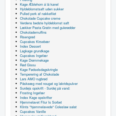
Kage Æblehorn á lá kanel
Hyldeblomstsaft uden sukker
Pulled pork af nakkefilet
Chokolade Cupcake creme
Verdens bedste hyldeblomst saft
Lækker Pasta Gratin med gulerødder
Chokolademuffins
Risengrød
Cupcakes Kirsebær
Index Dessert
Lagkage grundkage
Cupcakes Ingefær
Kage Drømmekage
Rød Gisou
Kage Fødselsdagskringle
Temperering af Chokolade
Lars AMO rugbrød
Påskeæg med nougat og lakridspulver
Surdejs opskrift - Surdej på vand:
Frosting Ingefær
Index Kage opskrifter
Hjemmelavet Filur Is Sorbet
Klints "hjemmelavede" Coleslaw salat
Cupcakes Vanille