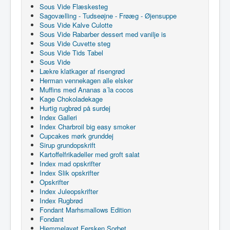
Sous Vide Flæskesteg
Sagovælling - Tudseøjne - Frøæg - Øjensuppe
Sous Vide Kalve Culotte
Sous Vide Rabarber dessert med vanilje is
Sous Vide Cuvette steg
Sous Vide Tids Tabel
Sous Vide
Lækre klatkager af risengrød
Herman vennekagen alle elsker
Muffins med Ananas a´la cocos
Kage Chokoladekage
Hurtig rugbrød på surdej
Index Galleri
Index Charbroil big easy smoker
Cupcakes mørk grunddej
Sirup grundopskrift
Kartoffelfrikadeller med groft salat
Index mad opskrifter
Index Slik opskrifter
Opskrifter
Index Juleopskrifter
Index Rugbrød
Fondant Marhsmallows Edition
Fondant
Hjemmelavet Fersken Sorbet