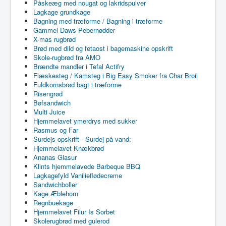
Påskeæg med nougat og lakridspulver
Lagkage grundkage
Bagning med træforme / Bagning i træforme
Gammel Daws Pebernødder
X-mas rugbrød
Brød med dild og fetaost i bagemaskine opskrift
Skole-rugbrød fra AMO
Brændte mandler i Tefal Actifry
Flæskesteg / Kamsteg i Big Easy Smoker fra Char Broil
Fuldkornsbrød bagt i træforme
Risengrød
Bøfsandwich
Multi Juice
Hjemmelavet ymerdrys med sukker
Rasmus og Far
Surdejs opskrift - Surdej på vand:
Hjemmelavet Knækbrød
Ananas Glasur
Klints hjemmelavede Barbeque BBQ
Lagkagefyld Vanilieflødecreme
Sandwichboller
Kage Æblehorn
Regnbuekage
Hjemmelavet Filur Is Sorbet
Skolerugbrød med gulerod