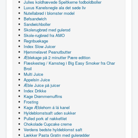
Julies koldhævede Speltkerne fodboldboller
Luxus Kanelsnegle ala det søde liv
Nutellabrød i blomster model
Bøfsandwich
Sandwichboller
Skolerugbrød med gulerod
Skole-rugbrød fra AMO
Regnbuekage
Index Slow Juicer
Hjemmelavet Peanutbutter
Æblekage på 2 minutter Pære edition
Flæskesteg / Kamsteg i Big Easy Smoker fra Char
Broil
Multi Juice
Appelsin Juice
Æble Juice på juicer
Index Drikke
Kage Drømmemuffins
Frosting
Kage Æblehorn á lá kanel
Hyldeblomstsaft uden sukker
Pulled pork af nakkefilet
Chokolade Cupcake creme
Verdens bedste hyldeblomst saft
Lækker Pasta Gratin med gulerødder