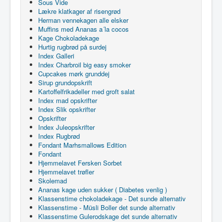
Sous Vide
Lækre klatkager af risengrød
Herman vennekagen alle elsker
Muffins med Ananas a´la cocos
Kage Chokoladekage
Hurtig rugbrød på surdej
Index Galleri
Index Charbroil big easy smoker
Cupcakes mørk grunddej
Sirup grundopskrift
Kartoffelfrikadeller med groft salat
Index mad opskrifter
Index Slik opskrifter
Opskrifter
Index Juleopskrifter
Index Rugbrød
Fondant Marhsmallows Edition
Fondant
Hjemmelavet Fersken Sorbet
Hjemmelavet trøfler
Skolemad
Ananas kage uden sukker ( Diabetes venlig )
Klassenstime chokoladekage - Det sunde alternativ
Klassenstime - Müsli Boller det sunde alternativ
Klassenstime Gulerodskage det sunde alternativ