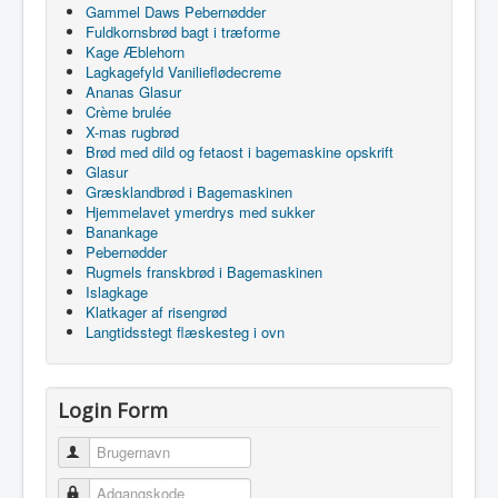
Gammel Daws Pebernødder
Fuldkornsbrød bagt i træforme
Kage Æblehorn
Lagkagefyld Vanilieflødecreme
Ananas Glasur
Crème brulée
X-mas rugbrød
Brød med dild og fetaost i bagemaskine opskrift
Glasur
Græsklandbrød i Bagemaskinen
Hjemmelavet ymerdrys med sukker
Banankage
Pebernødder
Rugmels franskbrød i Bagemaskinen
Islagkage
Klatkager af risengrød
Langtidsstegt flæskesteg i ovn
Login Form
Brugernavn
Adgangskode