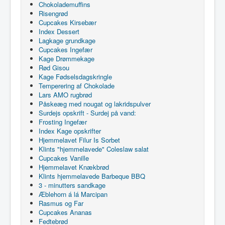
Chokolademuffins
Risengrød
Cupcakes Kirsebær
Index Dessert
Lagkage grundkage
Cupcakes Ingefær
Kage Drømmekage
Rød Gisou
Kage Fødselsdagskringle
Temperering af Chokolade
Lars AMO rugbrød
Påskeæg med nougat og lakridspulver
Surdejs opskrift - Surdej på vand:
Frosting Ingefær
Index Kage opskrifter
Hjemmelavet Filur Is Sorbet
Klints "hjemmelavede" Coleslaw salat
Cupcakes Vanille
Hjemmelavet Knækbrød
Klints hjemmelavede Barbeque BBQ
3 - minutters sandkage
Æblehorn á lá Marcipan
Rasmus og Far
Cupcakes Ananas
Fedtebrød