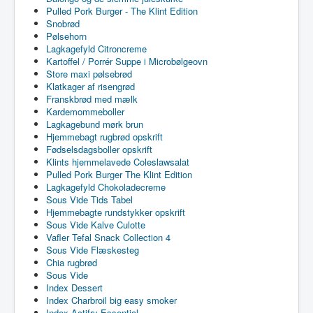
Pulled Pork Burger - The Klint Edition
Snobrød
Pølsehorn
Lagkagefyld Citroncreme
Kartoffel / Porrér Suppe i Microbølgeovn
Store maxi pølsebrød
Klatkager af risengrød
Franskbrød med mælk
Kardemommeboller
Lagkagebund mørk brun
Hjemmebagt rugbrød opskrift
Fødselsdagsboller opskrift
Klints hjemmelavede Coleslawsalat
Pulled Pork Burger The Klint Edition
Lagkagefyld Chokoladecreme
Sous Vide Tids Tabel
Hjemmebagte rundstykker opskrift
Sous Vide Kalve Culotte
Vafler Tefal Snack Collection 4
Sous Vide Flæskesteg
Chia rugbrød
Sous Vide
Index Dessert
Index Charbroil big easy smoker
Index Actifry Essential