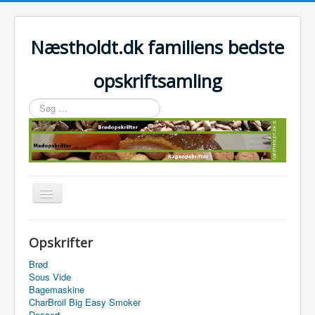
Næstholdt.dk familiens bedste
opskriftsamling
Søg
…
Skift
navigation
Home
Opskrifter
Tefal Actifry Essential
Brød
Sous Vide
Bagemaskine
CharBroil Big Easy Smoker
Dessert