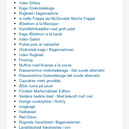
Index Drikke
Kage Chokoladekage
Rugbrød i bagemaskine
Is kaffe Frappé ala McDonalds Mocha Frappé
Æblehorn á lá Marcipan
Kartoffelfrikadeller med groft salat
Kage Æblehorn á lá kanel
Index Galleri
Pulled pork af nakkefilet
Chokolade kage i Bagemaskinen
Index Rugbrød
Frosting
Muffins med Ananas a´la cocos
Klassenstime chokoladekage - Det sunde alternativ
Klassenstime Gulerodskage det sunde alternativ
Cupcakes mørk grunddej
Æble Juice på juicer
Fondant Marhsmallows Edition
Verdens bedste brød - Med brændt malt mel
Hurtige rundstykker i Actifry
Islagkage
Fedtebrød
Rød Gisou
Rugmels franskbrød i Bagemaskinen
Langtidsstegt flæskesteg i ovn