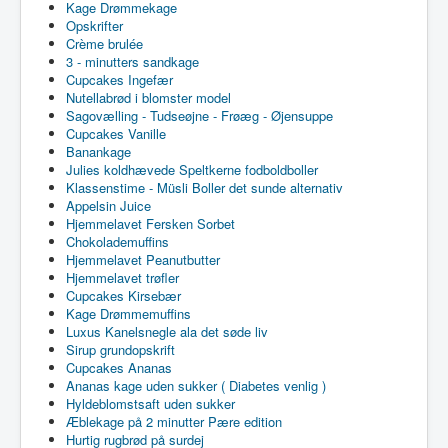
Kage Drømmekage
Opskrifter
Crème brulée
3 - minutters sandkage
Cupcakes Ingefær
Nutellabrød i blomster model
Sagovælling - Tudseøjne - Frøæg - Øjensuppe
Cupcakes Vanille
Banankage
Julies koldhævede Speltkerne fodboldboller
Klassenstime - Müsli Boller det sunde alternativ
Appelsin Juice
Hjemmelavet Fersken Sorbet
Chokolademuffins
Hjemmelavet Peanutbutter
Hjemmelavet trøfler
Cupcakes Kirsebær
Kage Drømmemuffins
Luxus Kanelsnegle ala det søde liv
Sirup grundopskrift
Cupcakes Ananas
Ananas kage uden sukker ( Diabetes venlig )
Hyldeblomstsaft uden sukker
Æblekage på 2 minutter Pære edition
Hurtig rugbrød på surdej