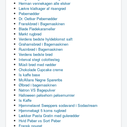
Herman vennekagen alle elsker
Lækre klatkager af risengrød
Pebernødder
Dr. Oetker Pebernødder
Franskbrød i Bagemaskinen
Bløde Flødekarameller
Mørkt rugbrød
Verdens bedste hyldeblomst saft
Grahamsbrød i Bagemaskinen
Rusinbrød i Bagemaskinen
Verdens bedste brød
Interval stegt colottesteg
Müsli brød med nødder
Chokolade Cupcake creme
Is kaffe base
McAllans Nøgne Spareribs
Ølbrød i bagemaskinen
Natron VS Bagepulver
Halloween pølsehorn pølsemumier
Is Kaffe
Hjemmelavet Sweppers sodavand i Sodastream
Hjemmebagt 5 korns rugbrød
Lækker Pasta Gratin med gulerødder
Hvid Peber vs Sort Peber
Fransk nougat