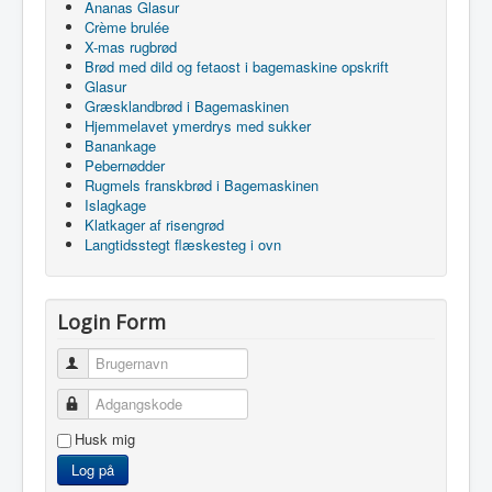
Ananas Glasur
Crème brulée
X-mas rugbrød
Brød med dild og fetaost i bagemaskine opskrift
Glasur
Græsklandbrød i Bagemaskinen
Hjemmelavet ymerdrys med sukker
Banankage
Pebernødder
Rugmels franskbrød i Bagemaskinen
Islagkage
Klatkager af risengrød
Langtidsstegt flæskesteg i ovn
Login Form
Brugernavn
Adgangskode
Husk mig
Log på