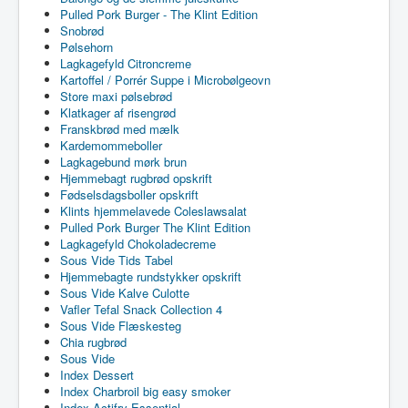
Pulled Pork Burger - The Klint Edition
Snobrød
Pølsehorn
Lagkagefyld Citroncreme
Kartoffel / Porrér Suppe i Microbølgeovn
Store maxi pølsebrød
Klatkager af risengrød
Franskbrød med mælk
Kardemommeboller
Lagkagebund mørk brun
Hjemmebagt rugbrød opskrift
Fødselsdagsboller opskrift
Klints hjemmelavede Coleslawsalat
Pulled Pork Burger The Klint Edition
Lagkagefyld Chokoladecreme
Sous Vide Tids Tabel
Hjemmebagte rundstykker opskrift
Sous Vide Kalve Culotte
Vafler Tefal Snack Collection 4
Sous Vide Flæskesteg
Chia rugbrød
Sous Vide
Index Dessert
Index Charbroil big easy smoker
Index Actifry Essential