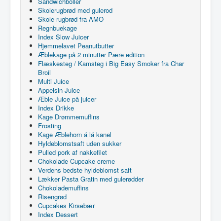
Sandwichboller
Skolerugbrød med gulerod
Skole-rugbrød fra AMO
Regnbuekage
Index Slow Juicer
Hjemmelavet Peanutbutter
Æblekage på 2 minutter Pære edition
Flæskesteg / Kamsteg i Big Easy Smoker fra Char
Broil
Multi Juice
Appelsin Juice
Æble Juice på juicer
Index Drikke
Kage Drømmemuffins
Frosting
Kage Æblehorn á lá kanel
Hyldeblomstsaft uden sukker
Pulled pork af nakkefilet
Chokolade Cupcake creme
Verdens bedste hyldeblomst saft
Lækker Pasta Gratin med gulerødder
Chokolademuffins
Risengrød
Cupcakes Kirsebær
Index Dessert