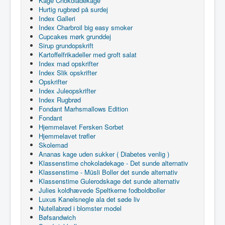
Kage Chokoladekage
Hurtig rugbrød på surdej
Index Galleri
Index Charbroil big easy smoker
Cupcakes mørk grunddej
Sirup grundopskrift
Kartoffelfrikadeller med groft salat
Index mad opskrifter
Index Slik opskrifter
Opskrifter
Index Juleopskrifter
Index Rugbrød
Fondant Marhsmallows Edition
Fondant
Hjemmelavet Fersken Sorbet
Hjemmelavet trøfler
Skolemad
Ananas kage uden sukker ( Diabetes venlig )
Klassenstime chokoladekage - Det sunde alternativ
Klassenstime - Müsli Boller det sunde alternativ
Klassenstime Gulerodskage det sunde alternativ
Julies koldhævede Speltkerne fodboldboller
Luxus Kanelsnegle ala det søde liv
Nutellabrød i blomster model
Bøfsandwich