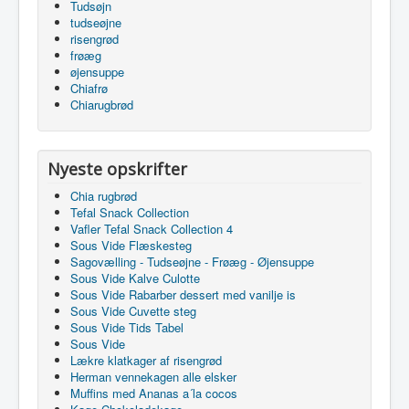
Tudsøjn
tudseøjne
risengrød
frøæg
øjensuppe
Chiafrø
Chiarugbrød
Nyeste opskrifter
Chia rugbrød
Tefal Snack Collection
Vafler Tefal Snack Collection 4
Sous Vide Flæskesteg
Sagovælling - Tudseøjne - Frøæg - Øjensuppe
Sous Vide Kalve Culotte
Sous Vide Rabarber dessert med vanilje is
Sous Vide Cuvette steg
Sous Vide Tids Tabel
Sous Vide
Lækre klatkager af risengrød
Herman vennekagen alle elsker
Muffins med Ananas a´la cocos