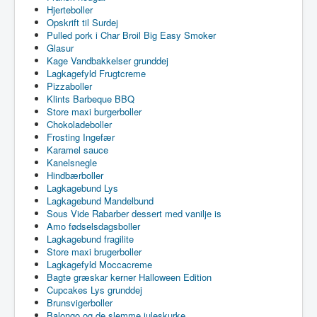
Hjerteboller
Opskrift til Surdej
Pulled pork i Char Broil Big Easy Smoker
Glasur
Kage Vandbakkelser grunddej
Lagkagefyld Frugtcreme
Pizzaboller
Klints Barbeque BBQ
Store maxi burgerboller
Chokoladeboller
Frosting Ingefær
Karamel sauce
Kanelsnegle
Hindbærboller
Lagkagebund Lys
Lagkagebund Mandelbund
Sous Vide Rabarber dessert med vanilje is
Amo fødselsdagsboller
Lagkagebund fragilite
Store maxi brugerboller
Lagkagefyld Moccacreme
Bagte græskar kerner Halloween Edition
Cupcakes Lys grunddej
Brunsvigerboller
Balongo og de slemme juleskurke