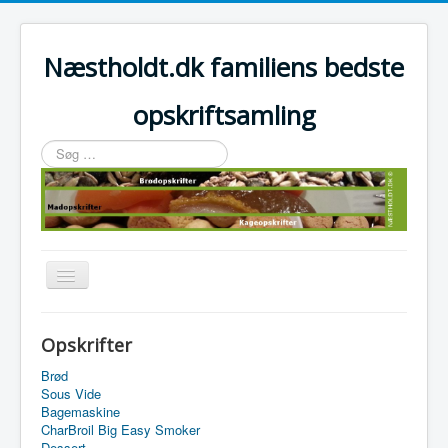
Næstholdt.dk familiens bedste
opskriftsamling
Søg
…
Skift
navigation
Home
Opskrifter
Tefal Actifry Essential
Brød
Sous Vide
Bagemaskine
CharBroil Big Easy Smoker
Dessert