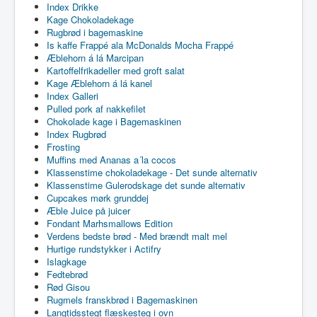
Index Drikke
Kage Chokoladekage
Rugbrød i bagemaskine
Is kaffe Frappé ala McDonalds Mocha Frappé
Æblehorn á lá Marcipan
Kartoffelfrikadeller med groft salat
Kage Æblehorn á lá kanel
Index Galleri
Pulled pork af nakkefilet
Chokolade kage i Bagemaskinen
Index Rugbrød
Frosting
Muffins med Ananas a´la cocos
Klassenstime chokoladekage - Det sunde alternativ
Klassenstime Gulerodskage det sunde alternativ
Cupcakes mørk grunddej
Æble Juice på juicer
Fondant Marhsmallows Edition
Verdens bedste brød - Med brændt malt mel
Hurtige rundstykker i Actifry
Islagkage
Fedtebrød
Rød Gisou
Rugmels franskbrød i Bagemaskinen
Langtidsstegt flæskesteg i ovn