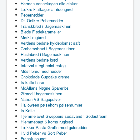
Herman vennekagen alle elsker
Lækre klatkager af risengrød
Pebernødder
Dr. Oetker Pebernødder
Franskbrød i Bagemaskinen
Bløde Flødekarameller
Mørkt rugbrød
Verdens bedste hyldeblomst saft
Grahamsbrød i Bagemaskinen
Rusinbrød i Bagemaskinen
Verdens bedste brød
Interval stegt colottesteg
Müsli brød med nødder
Chokolade Cupcake creme
Is kaffe base
McAllans Nøgne Spareribs
Ølbrød i bagemaskinen
Natron VS Bagepulver
Halloween pølsehorn pølsemumier
Is Kaffe
Hjemmelavet Sweppers sodavand i Sodastream
Hjemmebagt 5 korns rugbrød
Lækker Pasta Gratin med gulerødder
Hvid Peber vs Sort Peber
Fransk nougat