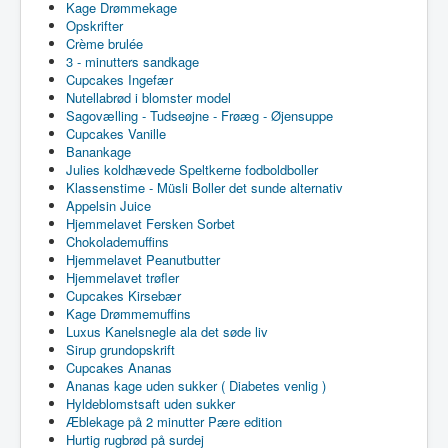
Kage Drømmekage
Opskrifter
Crème brulée
3 - minutters sandkage
Cupcakes Ingefær
Nutellabrød i blomster model
Sagovælling - Tudseøjne - Frøæg - Øjensuppe
Cupcakes Vanille
Banankage
Julies koldhævede Speltkerne fodboldboller
Klassenstime - Müsli Boller det sunde alternativ
Appelsin Juice
Hjemmelavet Fersken Sorbet
Chokolademuffins
Hjemmelavet Peanutbutter
Hjemmelavet trøfler
Cupcakes Kirsebær
Kage Drømmemuffins
Luxus Kanelsnegle ala det søde liv
Sirup grundopskrift
Cupcakes Ananas
Ananas kage uden sukker ( Diabetes venlig )
Hyldeblomstsaft uden sukker
Æblekage på 2 minutter Pære edition
Hurtig rugbrød på surdej