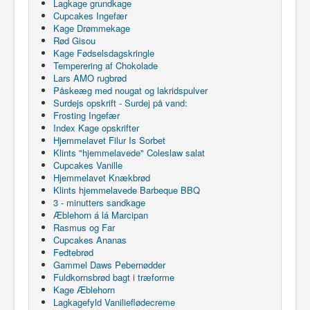
Lagkage grundkage
Cupcakes Ingefær
Kage Drømmekage
Rød Gisou
Kage Fødselsdagskringle
Temperering af Chokolade
Lars AMO rugbrød
Påskeæg med nougat og lakridspulver
Surdejs opskrift - Surdej på vand:
Frosting Ingefær
Index Kage opskrifter
Hjemmelavet Filur Is Sorbet
Klints "hjemmelavede" Coleslaw salat
Cupcakes Vanille
Hjemmelavet Knækbrød
Klints hjemmelavede Barbeque BBQ
3 - minutters sandkage
Æblehorn á lá Marcipan
Rasmus og Far
Cupcakes Ananas
Fedtebrød
Gammel Daws Pebernødder
Fuldkornsbrød bagt i træforme
Kage Æblehorn
Lagkagefyld Vanilieflødecreme