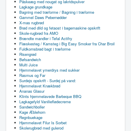
Påskeæg med nougat og lakridspulver
Lagkage grundkage
Bagning med træforme / Bagning i træforme
Gammel Daws Pebernødder
X-mas rugbrød
Brød med dild og fetaost i bagemaskine opskrift
Skole-rugbrød fra AMO
Brændte mandler i Tefal Actifry
Flæskesteg / Kamsteg i Big Easy Smoker fra Char Broil
Fuldkornsbrød bagt i træforme
Risengrød
Bøfsandwich
Multi Juice
Hjemmelavet ymerdrys med sukker
Rasmus og Far
Surdejs opskrift - Surdej på vand:
Hjemmelavet Knækbrød
Ananas Glasur
Klints hjemmelavede Barbeque BBQ
Lagkagefyld Vanilieflødecreme
Sandwichboller
Kage Æblehorn
Regnbuekage
Hjemmelavet Filur Is Sorbet
Skolerugbrød med gulerod