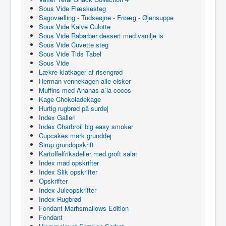
Sous Vide Flæskesteg
Sagovælling - Tudseøjne - Frøæg - Øjensuppe
Sous Vide Kalve Culotte
Sous Vide Rabarber dessert med vanilje is
Sous Vide Cuvette steg
Sous Vide Tids Tabel
Sous Vide
Lækre klatkager af risengrød
Herman vennekagen alle elsker
Muffins med Ananas a´la cocos
Kage Chokoladekage
Hurtig rugbrød på surdej
Index Galleri
Index Charbroil big easy smoker
Cupcakes mørk grunddej
Sirup grundopskrift
Kartoffelfrikadeller med groft salat
Index mad opskrifter
Index Slik opskrifter
Opskrifter
Index Juleopskrifter
Index Rugbrød
Fondant Marhsmallows Edition
Fondant