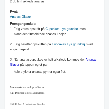
2 dl. finthakkede ananas
Pynt:
Ananas Glasur
Fremgangsmåde:
1.
Følg vores opskrift på
Cupcakes Lys grunddej
men
bland den finthakkede ananas i dejen.
2. Følg herefter opskriften på
Cupcakes Lys grunddej
hvad
angår bagetid
.
3. Når ananascupcakes er helt afkølede kommes der
Ananas
Glasur
på toppen og et par
hele stykker ananas pynter også flot.
Denne opskrift er venligst udlånt fra
Amo Den store fødselsdags Bagebog
© 2008 Amo & Lantmännen Cerealia