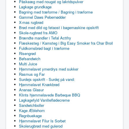
Påskeæg med nougat og lakridspulver
Lagkage grundkage
Bagning med træforme / Bagning i træforme
Gammel Daws Pebernødder
X-mas rugbrød
Brød med dild og fetaost i bagemaskine opskrift
Skole-rugbrød fra AMO
Brændte mandler i Tefal Actifry
Flæskesteg / Kamsteg i Big Easy Smoker fra Char Broil
Fuldkornsbrød bagt i træforme
Risengrød
Bøfsandwich
Multi Juice
Hjemmelavet ymerdrys med sukker
Rasmus og Far
Surdejs opskrift - Surdej på vand:
Hjemmelavet Knækbrød
Ananas Glasur
Klints hjemmelavede Barbeque BBQ
Lagkagefyld Vanilieflødecreme
Sandwichboller
Kage Æblehorn
Regnbuekage
Hjemmelavet Filur Is Sorbet
Skolerugbrød med gulerod