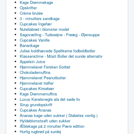
Kage Drømmekage
Opskrifter
Crème brulée
3 - minutters sandkage
Cupcakes Ingefær
Nutellabrød i blomster model
Sagovælling - Tudseøjne - Frøæg - Øjensuppe
Cupcakes Vanille
Banankage
Julies koldhævede Speltkerne fodboldboller
Klassenstime - Müsli Boller det sunde alternativ
Appelsin Juice
Hjemmelavet Fersken Sorbet
Chokolademuffins
Hjemmelavet Peanutbutter
Hjemmelavet trøfler
Cupcakes Kirsebær
Kage Drømmemuffins
Luxus Kanelsnegle ala det søde liv
Sirup grundopskrift
Cupcakes Ananas
Ananas kage uden sukker ( Diabetes venlig )
Hyldeblomstsaft uden sukker
Æblekage på 2 minutter Pære edition
Hurtig rugbrød på surdej