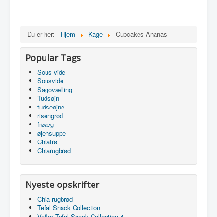
Du er her:
Hjem
Kage
Cupcakes Ananas
Popular Tags
Sous vide
Sousvide
Sagovælling
Tudsøjn
tudseøjne
risengrød
frøæg
øjensuppe
Chiafrø
Chiarugbrød
Nyeste opskrifter
Chia rugbrød
Tefal Snack Collection
Vafler Tefal Snack Collection 4