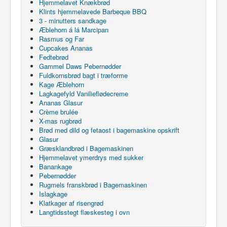
Hjemmelavet Knækbrød
Klints hjemmelavede Barbeque BBQ
3 - minutters sandkage
Æblehorn á lá Marcipan
Rasmus og Far
Cupcakes Ananas
Fedtebrød
Gammel Daws Pebernødder
Fuldkornsbrød bagt i træforme
Kage Æblehorn
Lagkagefyld Vanilieflødecreme
Ananas Glasur
Crème brulée
X-mas rugbrød
Brød med dild og fetaost i bagemaskine opskrift
Glasur
Græsklandbrød i Bagemaskinen
Hjemmelavet ymerdrys med sukker
Banankage
Pebernødder
Rugmels franskbrød i Bagemaskinen
Islagkage
Klatkager af risengrød
Langtidsstegt flæskesteg i ovn