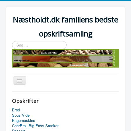
Næstholdt.dk familiens bedste
opskriftsamling
Søg
…
Skift
navigation
Home
Opskrifter
Tefal Actifry Essential
Brød
Sous Vide
Bagemaskine
CharBroil Big Easy Smoker
Dessert