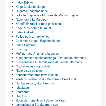
Index Drikke
Kage Chokoladekage
Rugbrød i bagemaskine
Is kaffe Frappé ala McDonalds Mocha Frappé
Æblehorn á lá Marcipan
Kartoffelfrikadeller med groft salat
Kage Æblehorn á lá kanel
Index Galleri
Pulled pork af nakkefilet
Chokolade kage i Bagemaskinen
Index Rugbrød
Frosting
Muffins med Ananas a´la cocos
Klassenstime chokoladekage - Det sunde alternativ
Klassenstime Gulerodskage det sunde alternativ
Cupcakes mørk grunddej
Æble Juice på juicer
Fondant Marhsmallows Edition
Verdens bedste brød - Med brændt malt mel
Hurtige rundstykker i Actifry
Islagkage
Fedtebrød
Rød Gisou
Rugmels franskbrød i Bagemaskinen
Langtidsstegt flæskesteg i ovn