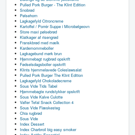
Pulled Pork Burger - The Klint Edition
Snobrød
Pølsehorn
Lagkagefyld Citroncreme
Kartoffel / Porrér Suppe i Microbølgeovn
Store maxi pølsebrød
Klatkager af risengrød
Franskbrød med mælk
Kardemommeboller
Lagkagebund mørk brun
Hjemmebagt rugbrød opskrift
Fødselsdagsboller opskrift
Klints hjemmelavede Coleslawsalat
Pulled Pork Burger The Klint Edition
Lagkagefyld Chokoladecreme
Sous Vide Tids Tabel
Hjemmebagte rundstykker opskrift
Sous Vide Kalve Culotte
Vafler Tefal Snack Collection 4
Sous Vide Flæskesteg
Chia rugbrød
Sous Vide
Index Dessert
Index Charbroil big easy smoker
Index Actifry Essential