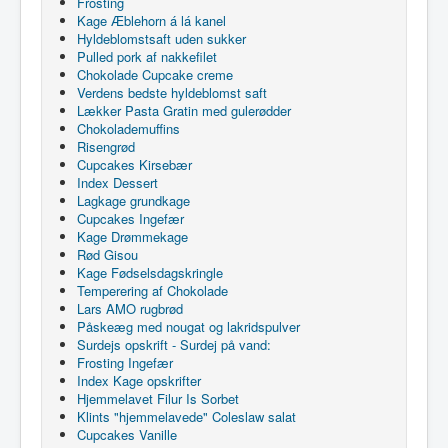
Frosting
Kage Æblehorn á lá kanel
Hyldeblomstsaft uden sukker
Pulled pork af nakkefilet
Chokolade Cupcake creme
Verdens bedste hyldeblomst saft
Lækker Pasta Gratin med gulerødder
Chokolademuffins
Risengrød
Cupcakes Kirsebær
Index Dessert
Lagkage grundkage
Cupcakes Ingefær
Kage Drømmekage
Rød Gisou
Kage Fødselsdagskringle
Temperering af Chokolade
Lars AMO rugbrød
Påskeæg med nougat og lakridspulver
Surdejs opskrift - Surdej på vand:
Frosting Ingefær
Index Kage opskrifter
Hjemmelavet Filur Is Sorbet
Klints "hjemmelavede" Coleslaw salat
Cupcakes Vanille