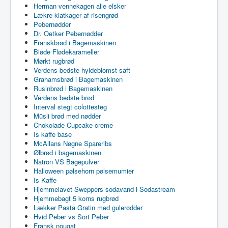
Herman vennekagen alle elsker
Lækre klatkager af risengrød
Pebernødder
Dr. Oetker Pebernødder
Franskbrød i Bagemaskinen
Bløde Flødekarameller
Mørkt rugbrød
Verdens bedste hyldeblomst saft
Grahamsbrød i Bagemaskinen
Rusinbrød i Bagemaskinen
Verdens bedste brød
Interval stegt colottesteg
Müsli brød med nødder
Chokolade Cupcake creme
Is kaffe base
McAllans Nøgne Spareribs
Ølbrød i bagemaskinen
Natron VS Bagepulver
Halloween pølsehorn pølsemumier
Is Kaffe
Hjemmelavet Sweppers sodavand i Sodastream
Hjemmebagt 5 korns rugbrød
Lækker Pasta Gratin med gulerødder
Hvid Peber vs Sort Peber
Fransk nougat