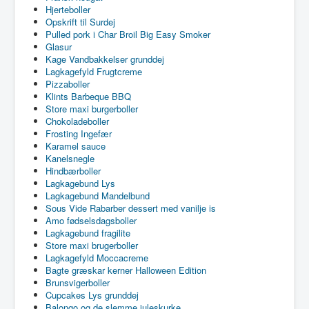
Hjerteboller
Opskrift til Surdej
Pulled pork i Char Broil Big Easy Smoker
Glasur
Kage Vandbakkelser grunddej
Lagkagefyld Frugtcreme
Pizzaboller
Klints Barbeque BBQ
Store maxi burgerboller
Chokoladeboller
Frosting Ingefær
Karamel sauce
Kanelsnegle
Hindbærboller
Lagkagebund Lys
Lagkagebund Mandelbund
Sous Vide Rabarber dessert med vanilje is
Amo fødselsdagsboller
Lagkagebund fragilite
Store maxi brugerboller
Lagkagefyld Moccacreme
Bagte græskar kerner Halloween Edition
Brunsvigerboller
Cupcakes Lys grunddej
Balongo og de slemme juleskurke