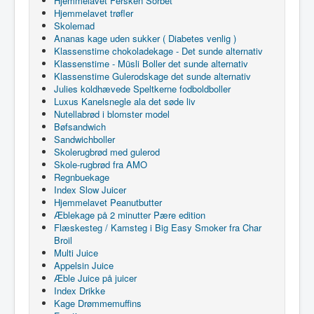
Hjemmelavet Fersken Sorbet
Hjemmelavet trøfler
Skolemad
Ananas kage uden sukker ( Diabetes venlig )
Klassenstime chokoladekage - Det sunde alternativ
Klassenstime - Müsli Boller det sunde alternativ
Klassenstime Gulerodskage det sunde alternativ
Julies koldhævede Speltkerne fodboldboller
Luxus Kanelsnegle ala det søde liv
Nutellabrød i blomster model
Bøfsandwich
Sandwichboller
Skolerugbrød med gulerod
Skole-rugbrød fra AMO
Regnbuekage
Index Slow Juicer
Hjemmelavet Peanutbutter
Æblekage på 2 minutter Pære edition
Flæskesteg / Kamsteg i Big Easy Smoker fra Char
Broil
Multi Juice
Appelsin Juice
Æble Juice på juicer
Index Drikke
Kage Drømmemuffins