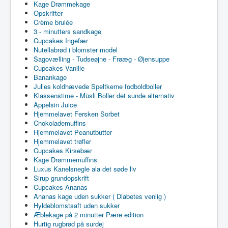
Kage Drømmekage
Opskrifter
Crème brulée
3 - minutters sandkage
Cupcakes Ingefær
Nutellabrød i blomster model
Sagovælling - Tudseøjne - Frøæg - Øjensuppe
Cupcakes Vanille
Banankage
Julies koldhævede Speltkerne fodboldboller
Klassenstime - Müsli Boller det sunde alternativ
Appelsin Juice
Hjemmelavet Fersken Sorbet
Chokolademuffins
Hjemmelavet Peanutbutter
Hjemmelavet trøfler
Cupcakes Kirsebær
Kage Drømmemuffins
Luxus Kanelsnegle ala det søde liv
Sirup grundopskrift
Cupcakes Ananas
Ananas kage uden sukker ( Diabetes venlig )
Hyldeblomstsaft uden sukker
Æblekage på 2 minutter Pære edition
Hurtig rugbrød på surdej