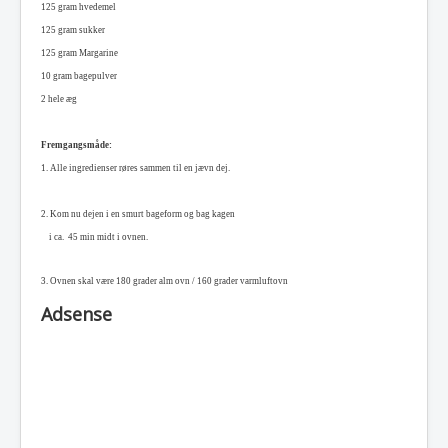
125 gram hvedemel
125 gram sukker
125 gram Margarine
10 gram bagepulver
2 hele æg
Fremgangsmåde:
1.
Alle ingredienser røres sammen til en jævn dej.
2. Kom nu dejen i en smurt bageform og bag kagen
i ca. 45 min midt i ovnen.
3. Ovnen skal være 180 grader alm ovn / 160 grader varmluftovn
Adsense