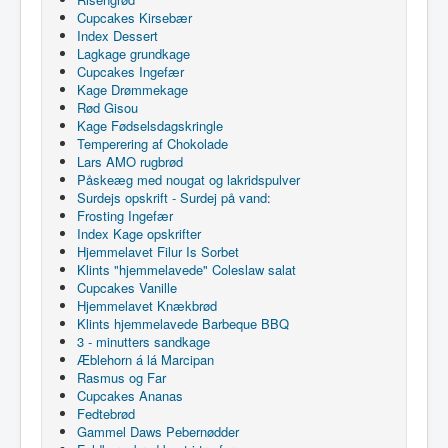
Cupcakes Kirsebær
Index Dessert
Lagkage grundkage
Cupcakes Ingefær
Kage Drømmekage
Rød Gisou
Kage Fødselsdagskringle
Temperering af Chokolade
Lars AMO rugbrød
Påskeæg med nougat og lakridspulver
Surdejs opskrift - Surdej på vand:
Frosting Ingefær
Index Kage opskrifter
Hjemmelavet Filur Is Sorbet
Klints "hjemmelavede" Coleslaw salat
Cupcakes Vanille
Hjemmelavet Knækbrød
Klints hjemmelavede Barbeque BBQ
3 - minutters sandkage
Æblehorn á lá Marcipan
Rasmus og Far
Cupcakes Ananas
Fedtebrød
Gammel Daws Pebernødder