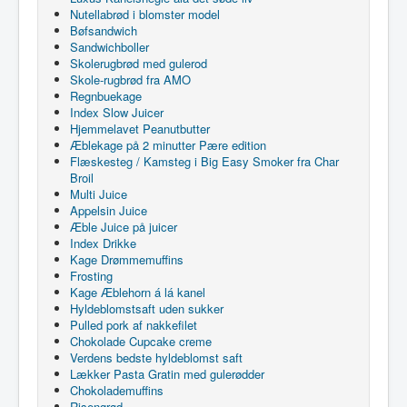
Nutellabrød i blomster model
Bøfsandwich
Sandwichboller
Skolerugbrød med gulerod
Skole-rugbrød fra AMO
Regnbuekage
Index Slow Juicer
Hjemmelavet Peanutbutter
Æblekage på 2 minutter Pære edition
Flæskesteg / Kamsteg i Big Easy Smoker fra Char
Broil
Multi Juice
Appelsin Juice
Æble Juice på juicer
Index Drikke
Kage Drømmemuffins
Frosting
Kage Æblehorn á lá kanel
Hyldeblomstsaft uden sukker
Pulled pork af nakkefilet
Chokolade Cupcake creme
Verdens bedste hyldeblomst saft
Lækker Pasta Gratin med gulerødder
Chokolademuffins
Risengrød