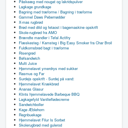
Påskeæg med nougat og lakridspulver
Lagkage grundkage
Bagning med træforme / Bagning i træforme
Gammel Daws Pebernødder
X-mas rugbrød
Brød med dild og fetaost i bagemaskine opskrift
Skole-rugbrød fra AMO
Brændte mandler i Tefal Actifry
Flæskesteg / Kamsteg i Big Easy Smoker fra Char Broil
Fuldkornsbrød bagt i træforme
Risengrød
Bøfsandwich
Multi Juice
Hjemmelavet ymerdrys med sukker
Rasmus og Far
Surdejs opskrift - Surdej på vand:
Hjemmelavet Knækbrød
Ananas Glasur
Klints hjemmelavede Barbeque BBQ
Lagkagefyld Vanilieflødecreme
Sandwichboller
Kage Æblehorn
Regnbuekage
Hjemmelavet Filur Is Sorbet
Skolerugbrød med gulerod