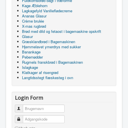
Fuldkornsbrød bagt i træforme
Kage Æblehorn
Lagkagefyld Vanilieflødecreme
Ananas Glasur
Crème brulée
X-mas rugbrød
Brød med dild og fetaost i bagemaskine opskrift
Glasur
Græsklandbrød i Bagemaskinen
Hjemmelavet ymerdrys med sukker
Banankage
Pebernødder
Rugmels franskbrød i Bagemaskinen
Islagkage
Klatkager af risengrød
Langtidsstegt flæskesteg i ovn
Login Form
Brugernavn
Adgangskode