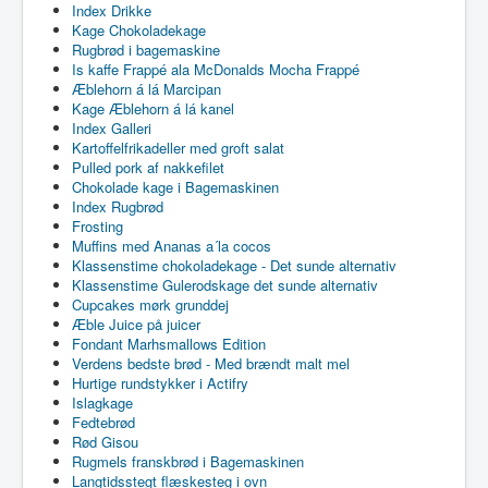
Index Drikke
Kage Chokoladekage
Rugbrød i bagemaskine
Is kaffe Frappé ala McDonalds Mocha Frappé
Æblehorn á lá Marcipan
Kage Æblehorn á lá kanel
Index Galleri
Kartoffelfrikadeller med groft salat
Pulled pork af nakkefilet
Chokolade kage i Bagemaskinen
Index Rugbrød
Frosting
Muffins med Ananas a´la cocos
Klassenstime chokoladekage - Det sunde alternativ
Klassenstime Gulerodskage det sunde alternativ
Cupcakes mørk grunddej
Æble Juice på juicer
Fondant Marhsmallows Edition
Verdens bedste brød - Med brændt malt mel
Hurtige rundstykker i Actifry
Islagkage
Fedtebrød
Rød Gisou
Rugmels franskbrød i Bagemaskinen
Langtidsstegt flæskesteg i ovn