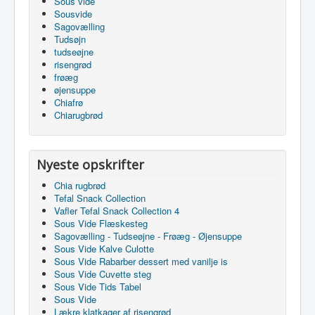
Sous vide
Sousvide
Sagovælling
Tudsøjn
tudseøjne
risengrød
frøæg
øjensuppe
Chiafrø
Chiarugbrød
Nyeste opskrifter
Chia rugbrød
Tefal Snack Collection
Vafler Tefal Snack Collection 4
Sous Vide Flæskesteg
Sagovælling - Tudseøjne - Frøæg - Øjensuppe
Sous Vide Kalve Culotte
Sous Vide Rabarber dessert med vanilje is
Sous Vide Cuvette steg
Sous Vide Tids Tabel
Sous Vide
Lækre klatkager af risengrød