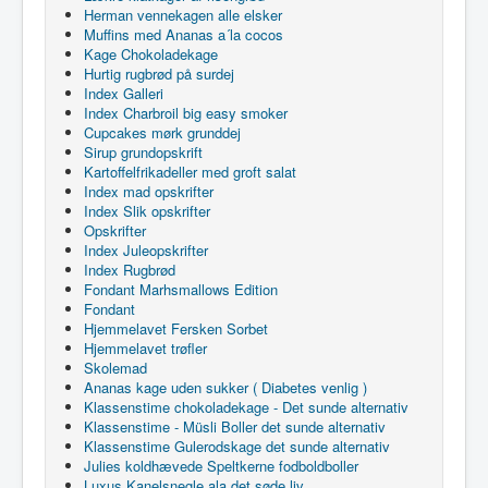
Herman vennekagen alle elsker
Muffins med Ananas a´la cocos
Kage Chokoladekage
Hurtig rugbrød på surdej
Index Galleri
Index Charbroil big easy smoker
Cupcakes mørk grunddej
Sirup grundopskrift
Kartoffelfrikadeller med groft salat
Index mad opskrifter
Index Slik opskrifter
Opskrifter
Index Juleopskrifter
Index Rugbrød
Fondant Marhsmallows Edition
Fondant
Hjemmelavet Fersken Sorbet
Hjemmelavet trøfler
Skolemad
Ananas kage uden sukker ( Diabetes venlig )
Klassenstime chokoladekage - Det sunde alternativ
Klassenstime - Müsli Boller det sunde alternativ
Klassenstime Gulerodskage det sunde alternativ
Julies koldhævede Speltkerne fodboldboller
Luxus Kanelsnegle ala det søde liv