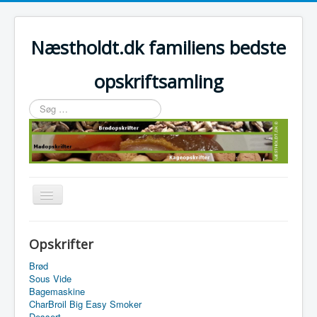
Næstholdt.dk familiens bedste
opskriftsamling
Søg
…
Skift
navigation
Home
Opskrifter
Tefal Actifry Essential
Brød
Sous Vide
Bagemaskine
CharBroil Big Easy Smoker
Dessert