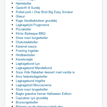
Hjerteboller
Opskrift til Surdej
Pulled pork i Char Broil Big Easy Smoker
Glasur
Kage Vandbakkelser grunddej
Lagkagefyld Frugtcreme
Pizzaboller
Klints Barbeque BBQ
Store maxi burgerboller
Chokoladeboller
Karamel sauce
Frosting Ingefær
Hindbærboller
Kanelsnegle
Lagkagebund Lys
Lagkagebund Mandelbund
Sous Vide Rabarber dessert med vanilje is
Amo fødselsdagsboller
Lagkagebund fragilite
Lagkagefyld Moccacreme
Store maxi brugerboller
Bagte græskar kerner Halloween Edition
Cupcakes Lys grunddej
Brunsvigerboller
Balongo og de slemme juleskurke