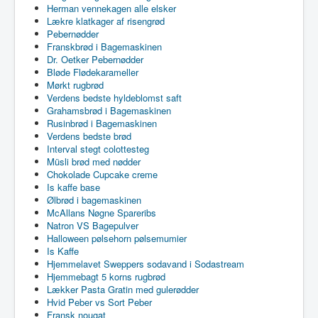
Herman vennekagen alle elsker
Lækre klatkager af risengrød
Pebernødder
Franskbrød i Bagemaskinen
Dr. Oetker Pebernødder
Bløde Flødekarameller
Mørkt rugbrød
Verdens bedste hyldeblomst saft
Grahamsbrød i Bagemaskinen
Rusinbrød i Bagemaskinen
Verdens bedste brød
Interval stegt colottesteg
Müsli brød med nødder
Chokolade Cupcake creme
Is kaffe base
Ølbrød i bagemaskinen
McAllans Nøgne Spareribs
Natron VS Bagepulver
Halloween pølsehorn pølsemumier
Is Kaffe
Hjemmelavet Sweppers sodavand i Sodastream
Hjemmebagt 5 korns rugbrød
Lækker Pasta Gratin med gulerødder
Hvid Peber vs Sort Peber
Fransk nougat