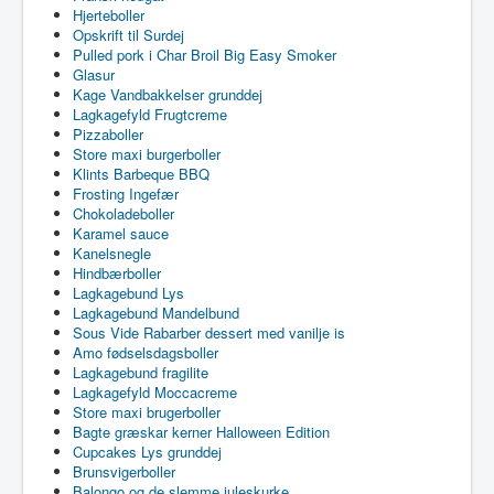
Hjerteboller
Opskrift til Surdej
Pulled pork i Char Broil Big Easy Smoker
Glasur
Kage Vandbakkelser grunddej
Lagkagefyld Frugtcreme
Pizzaboller
Store maxi burgerboller
Klints Barbeque BBQ
Frosting Ingefær
Chokoladeboller
Karamel sauce
Kanelsnegle
Hindbærboller
Lagkagebund Lys
Lagkagebund Mandelbund
Sous Vide Rabarber dessert med vanilje is
Amo fødselsdagsboller
Lagkagebund fragilite
Lagkagefyld Moccacreme
Store maxi brugerboller
Bagte græskar kerner Halloween Edition
Cupcakes Lys grunddej
Brunsvigerboller
Balongo og de slemme juleskurke