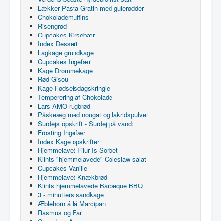
Lækker Pasta Gratin med gulerødder
Chokolademuffins
Risengrød
Cupcakes Kirsebær
Index Dessert
Lagkage grundkage
Cupcakes Ingefær
Kage Drømmekage
Rød Gisou
Kage Fødselsdagskringle
Temperering af Chokolade
Lars AMO rugbrød
Påskeæg med nougat og lakridspulver
Surdejs opskrift - Surdej på vand:
Frosting Ingefær
Index Kage opskrifter
Hjemmelavet Filur Is Sorbet
Klints "hjemmelavede" Coleslaw salat
Cupcakes Vanille
Hjemmelavet Knækbrød
Klints hjemmelavede Barbeque BBQ
3 - minutters sandkage
Æblehorn á lá Marcipan
Rasmus og Far