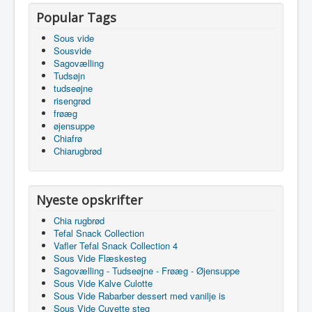
Popular Tags
Sous vide
Sousvide
Sagovælling
Tudsøjn
tudseøjne
risengrød
frøæg
øjensuppe
Chiafrø
Chiarugbrød
Nyeste opskrifter
Chia rugbrød
Tefal Snack Collection
Vafler Tefal Snack Collection 4
Sous Vide Flæskesteg
Sagovælling - Tudseøjne - Frøæg - Øjensuppe
Sous Vide Kalve Culotte
Sous Vide Rabarber dessert med vanilje is
Sous Vide Cuvette steg