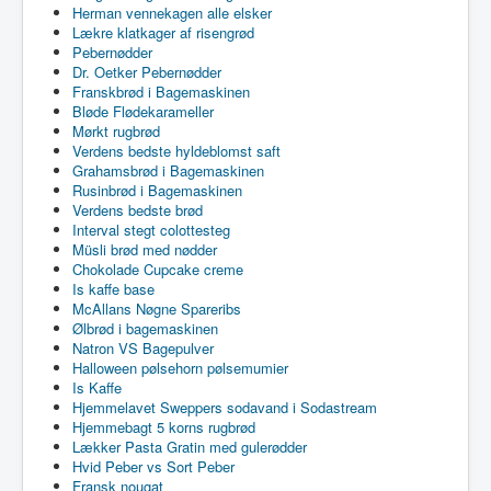
Herman vennekagen alle elsker
Lækre klatkager af risengrød
Pebernødder
Dr. Oetker Pebernødder
Franskbrød i Bagemaskinen
Bløde Flødekarameller
Mørkt rugbrød
Verdens bedste hyldeblomst saft
Grahamsbrød i Bagemaskinen
Rusinbrød i Bagemaskinen
Verdens bedste brød
Interval stegt colottesteg
Müsli brød med nødder
Chokolade Cupcake creme
Is kaffe base
McAllans Nøgne Spareribs
Ølbrød i bagemaskinen
Natron VS Bagepulver
Halloween pølsehorn pølsemumier
Is Kaffe
Hjemmelavet Sweppers sodavand i Sodastream
Hjemmebagt 5 korns rugbrød
Lækker Pasta Gratin med gulerødder
Hvid Peber vs Sort Peber
Fransk nougat