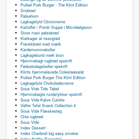
Pulled Pork Burger - The Klint Edition
Snobrød
Pølsehorn
Lagkagefyld Citroncreme
Kartoffel / Porrér Suppe i Microbølgeovn
Store maxi pølsebrød
Klatkager af risengrød
Franskbrød med mælk
Kardemommeboller
Lagkagebund mørk brun
Hjemmebagt rugbrød opskrift
Fødselsdagsboller opskrift
Klints hjemmelavede Coleslawsalat
Pulled Pork Burger The Klint Edition
Lagkagefyld Chokoladecreme
Sous Vide Tids Tabel
Hjemmebagte rundstykker opskrift
Sous Vide Kalve Culotte
Vafler Tefal Snack Collection 4
Sous Vide Flæskesteg
Chia rugbrød
Sous Vide
Index Dessert
Index Charbroil big easy smoker
Index Actifry Essential