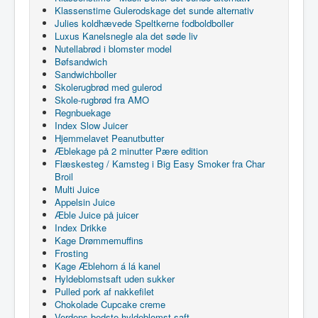
Klassenstime Gulerodskage det sunde alternativ
Julies koldhævede Speltkerne fodboldboller
Luxus Kanelsnegle ala det søde liv
Nutellabrød i blomster model
Bøfsandwich
Sandwichboller
Skolerugbrød med gulerod
Skole-rugbrød fra AMO
Regnbuekage
Index Slow Juicer
Hjemmelavet Peanutbutter
Æblekage på 2 minutter Pære edition
Flæskesteg / Kamsteg i Big Easy Smoker fra Char
Broil
Multi Juice
Appelsin Juice
Æble Juice på juicer
Index Drikke
Kage Drømmemuffins
Frosting
Kage Æblehorn á lá kanel
Hyldeblomstsaft uden sukker
Pulled pork af nakkefilet
Chokolade Cupcake creme
Verdens bedste hyldeblomst saft