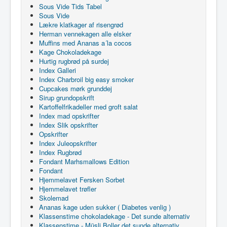
Sous Vide Tids Tabel
Sous Vide
Lækre klatkager af risengrød
Herman vennekagen alle elsker
Muffins med Ananas a´la cocos
Kage Chokoladekage
Hurtig rugbrød på surdej
Index Galleri
Index Charbroil big easy smoker
Cupcakes mørk grunddej
Sirup grundopskrift
Kartoffelfrikadeller med groft salat
Index mad opskrifter
Index Slik opskrifter
Opskrifter
Index Juleopskrifter
Index Rugbrød
Fondant Marhsmallows Edition
Fondant
Hjemmelavet Fersken Sorbet
Hjemmelavet trøfler
Skolemad
Ananas kage uden sukker ( Diabetes venlig )
Klassenstime chokoladekage - Det sunde alternativ
Klassenstime - Müsli Boller det sunde alternativ