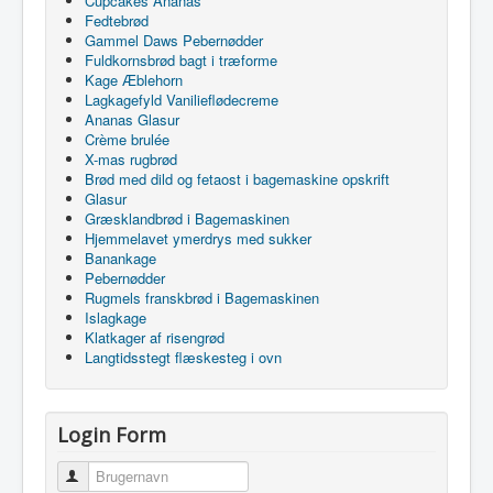
Cupcakes Ananas
Fedtebrød
Gammel Daws Pebernødder
Fuldkornsbrød bagt i træforme
Kage Æblehorn
Lagkagefyld Vanilieflødecreme
Ananas Glasur
Crème brulée
X-mas rugbrød
Brød med dild og fetaost i bagemaskine opskrift
Glasur
Græsklandbrød i Bagemaskinen
Hjemmelavet ymerdrys med sukker
Banankage
Pebernødder
Rugmels franskbrød i Bagemaskinen
Islagkage
Klatkager af risengrød
Langtidsstegt flæskesteg i ovn
Login Form
Brugernavn