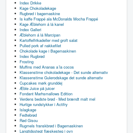
Index Drikke
Kage Chokoladekage
Rugbrød i bagemaskine
Is kaffe Frappé ala McDonalds Mocha Frappé
Kage Æblehorn á lá kanel
Index Galleri
Æblehorn á lá Marcipan
Kartoffelfrikadeller med groft salat
Pulled pork af nakkefilet
Chokolade kage i Bagemaskinen
Index Rugbrød
Frosting
Muffins med Ananas a´la cocos
Klassenstime chokoladekage - Det sunde alternativ
Klassenstime Gulerodskage det sunde alternativ
Cupcakes mørk grunddej
Æble Juice på juicer
Fondant Marhsmallows Edition
Verdens bedste brød - Med brændt malt mel
Hurtige rundstykker i Actifry
Islagkage
Fedtebrød
Rød Gisou
Rugmels franskbrød i Bagemaskinen
Langtidsstegt flæskesteg i ovn