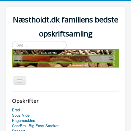
Næstholdt.dk familiens bedste
opskriftsamling
Søg
…
Skift
navigation
Home
Opskrifter
Tefal Actifry Essential
Brød
Sous Vide
Bagemaskine
CharBroil Big Easy Smoker
Dessert