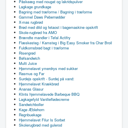
Påskeæg med nougat og lakridspulver
Lagkage grundkage
Bagning med træforme / Bagning i træforme
Gammel Daws Pebernødder
X-mas rugbrød
Brød med dild og fetaost i bagemaskine opskrift
Skole-rugbrød fra AMO
Brændte mandler i Tefal Actifry
Flæskesteg / Kamsteg i Big Easy Smoker fra Char Broil
Fuldkornsbrød bagt i træforme
Risengrød
Bøfsandwich
Multi Juice
Hjemmelavet ymerdrys med sukker
Rasmus og Far
Surdejs opskrift - Surdej på vand:
Hjemmelavet Knækbrød
Ananas Glasur
Klints hjemmelavede Barbeque BBQ
Lagkagefyld Vanilieflødecreme
Sandwichboller
Kage Æblehorn
Regnbuekage
Hjemmelavet Filur Is Sorbet
Skolerugbrød med gulerod