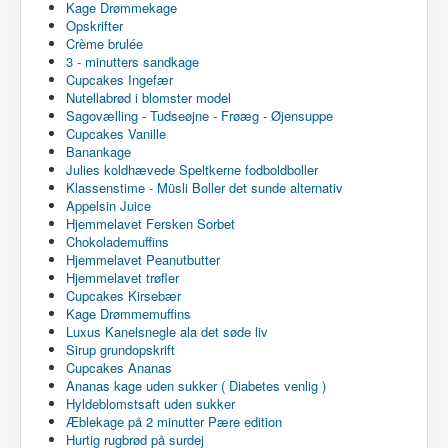
Kage Drømmekage
Opskrifter
Crème brulée
3 - minutters sandkage
Cupcakes Ingefær
Nutellabrød i blomster model
Sagovælling - Tudseøjne - Frøæg - Øjensuppe
Cupcakes Vanille
Banankage
Julies koldhævede Speltkerne fodboldboller
Klassenstime - Müsli Boller det sunde alternativ
Appelsin Juice
Hjemmelavet Fersken Sorbet
Chokolademuffins
Hjemmelavet Peanutbutter
Hjemmelavet trøfler
Cupcakes Kirsebær
Kage Drømmemuffins
Luxus Kanelsnegle ala det søde liv
Sirup grundopskrift
Cupcakes Ananas
Ananas kage uden sukker ( Diabetes venlig )
Hyldeblomstsaft uden sukker
Æblekage på 2 minutter Pære edition
Hurtig rugbrød på surdej