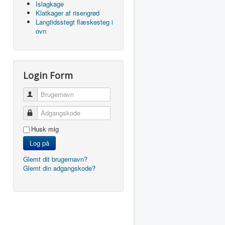
Islagkage
Klatkager af risengrød
Langtidsstegt flæskesteg i
ovn
Login Form
Brugernavn
Adgangskode
Husk mig
Log på
Glemt dit brugernavn?
Glemt din adgangskode?