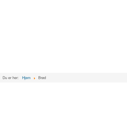
Du er her:
Hjem
Brød