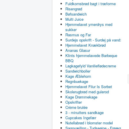
Fuldkornsbrød bagt i træforme
Risengrød
Bøfsandwich
Multi Juice
Hjemmelavet ymerdrys med
sukker
Rasmus og Far
Surdejs opskrift - Surdej på vand:
Hjemmelavet Knækbrød
Ananas Glasur
Klints hjemmelavede Barbeque
BBQ
Lagkagefyld Vanilieflødecreme
Sandwichboller
Kage Æblehorn
Regnbuekage
Hjemmelavet Filur Is Sorbet
Skolerugbrød med gulerod
Kage Drømmekage
Opskrifter
Crème brulée
3 - minutters sandkage
Cupcakes Ingefær
Nutellabrød i blomster model
Sagovælling - Tudseøjne - Frøæg