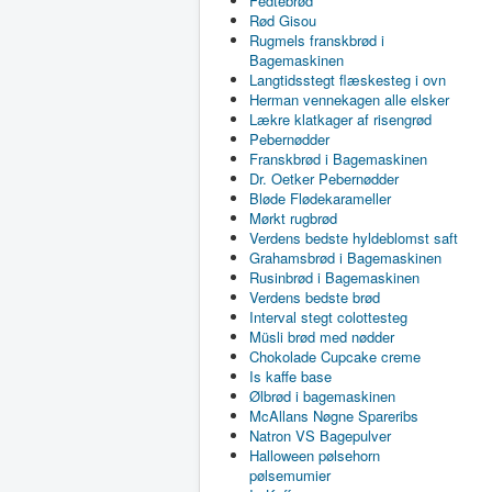
Fedtebrød
Rød Gisou
Rugmels franskbrød i
Bagemaskinen
Langtidsstegt flæskesteg i ovn
Herman vennekagen alle elsker
Lækre klatkager af risengrød
Pebernødder
Franskbrød i Bagemaskinen
Dr. Oetker Pebernødder
Bløde Flødekarameller
Mørkt rugbrød
Verdens bedste hyldeblomst saft
Grahamsbrød i Bagemaskinen
Rusinbrød i Bagemaskinen
Verdens bedste brød
Interval stegt colottesteg
Müsli brød med nødder
Chokolade Cupcake creme
Is kaffe base
Ølbrød i bagemaskinen
McAllans Nøgne Spareribs
Natron VS Bagepulver
Halloween pølsehorn
pølsemumier