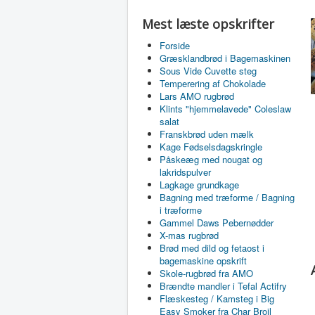
Mest læste opskrifter
Forside
Græsklandbrød i Bagemaskinen
Sous Vide Cuvette steg
Temperering af Chokolade
Lars AMO rugbrød
Klints "hjemmelavede" Coleslaw
salat
Franskbrød uden mælk
Kage Fødselsdagskringle
Påskeæg med nougat og
lakridspulver
Lagkage grundkage
Bagning med træforme / Bagning
i træforme
Gammel Daws Pebernødder
X-mas rugbrød
Brød med dild og fetaost i
bagemaskine opskrift
Skole-rugbrød fra AMO
Brændte mandler i Tefal Actifry
Flæskesteg / Kamsteg i Big
Easy Smoker fra Char Broil