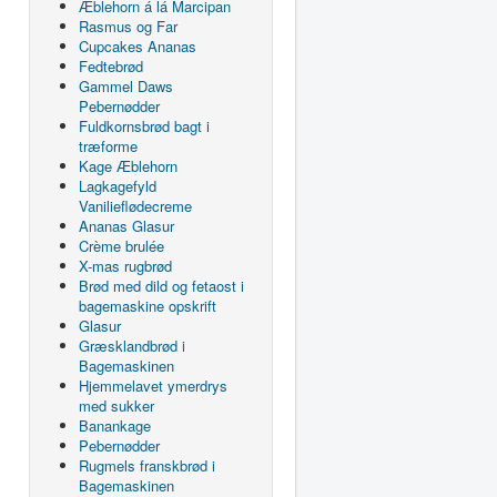
Æblehorn á lá Marcipan
Rasmus og Far
Cupcakes Ananas
Fedtebrød
Gammel Daws
Pebernødder
Fuldkornsbrød bagt i
træforme
Kage Æblehorn
Lagkagefyld
Vanilieflødecreme
Ananas Glasur
Crème brulée
X-mas rugbrød
Brød med dild og fetaost i
bagemaskine opskrift
Glasur
Græsklandbrød i
Bagemaskinen
Hjemmelavet ymerdrys
med sukker
Banankage
Pebernødder
Rugmels franskbrød i
Bagemaskinen