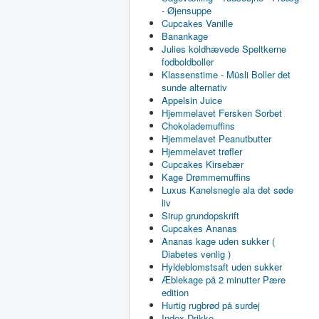
- Øjensuppe
Cupcakes Vanille
Banankage
Julies koldhævede Speltkerne
fodboldboller
Klassenstime - Müsli Boller det
sunde alternativ
Appelsin Juice
Hjemmelavet Fersken Sorbet
Chokolademuffins
Hjemmelavet Peanutbutter
Hjemmelavet trøfler
Cupcakes Kirsebær
Kage Drømmemuffins
Luxus Kanelsnegle ala det søde
liv
Sirup grundopskrift
Cupcakes Ananas
Ananas kage uden sukker (
Diabetes venlig )
Hyldeblomstsaft uden sukker
Æblekage på 2 minutter Pære
edition
Hurtig rugbrød på surdej
Index Drikke