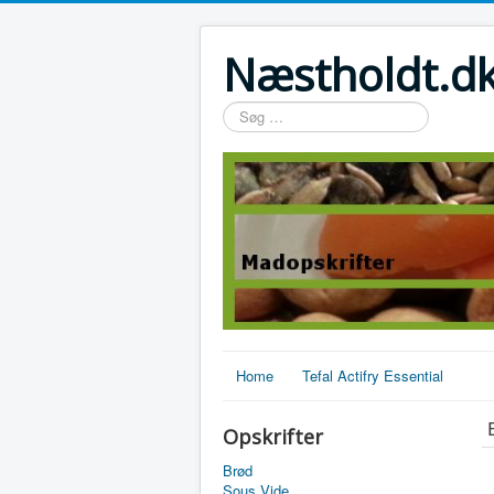
Næstholdt.dk
Søg
…
Home
Tefal Actifry Essential
Opskrifter
Brød
Sous Vide