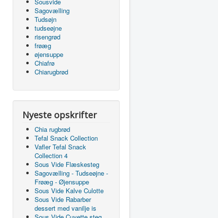
Sousvide
Sagovælling
Tudsøjn
tudseøjne
risengrød
frøæg
øjensuppe
Chiafrø
Chiarugbrød
Nyeste opskrifter
Chia rugbrød
Tefal Snack Collection
Vafler Tefal Snack
Collection 4
Sous Vide Flæskesteg
Sagovælling - Tudseøjne -
Frøæg - Øjensuppe
Sous Vide Kalve Culotte
Sous Vide Rabarber
dessert med vanilje is
Sous Vide Cuvette steg