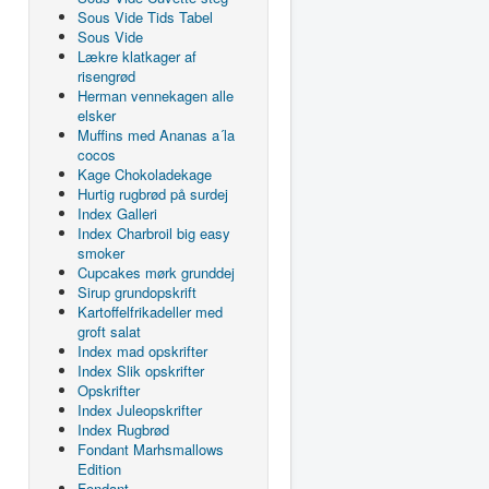
Sous Vide Tids Tabel
Sous Vide
Lækre klatkager af
risengrød
Herman vennekagen alle
elsker
Muffins med Ananas a´la
cocos
Kage Chokoladekage
Hurtig rugbrød på surdej
Index Galleri
Index Charbroil big easy
smoker
Cupcakes mørk grunddej
Sirup grundopskrift
Kartoffelfrikadeller med
groft salat
Index mad opskrifter
Index Slik opskrifter
Opskrifter
Index Juleopskrifter
Index Rugbrød
Fondant Marhsmallows
Edition
Fondant