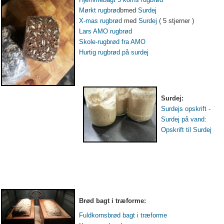
Mørkt rugbrød
bmed
Surdej
X-mas rugbrød
med
Surdej
( 5 stjerner )
Lars AMO rugbrød
Skole-rugbrød fra AMO
Hurtig rugbrød på surdej
Surdej:
Surdejs opskrift -
Surdej på vand:
Opskrift til Surdej
Brød bagt i træforme:
Fuldkornsbrød bagt i træforme