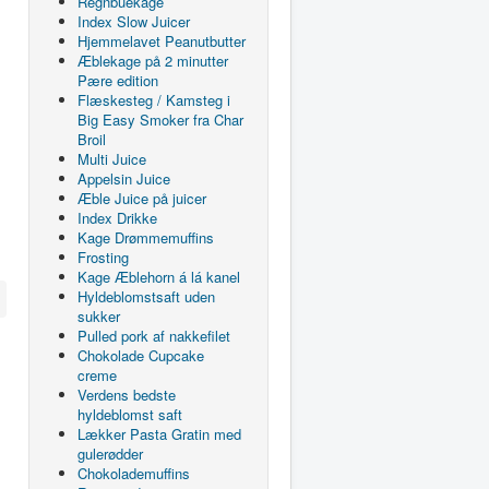
Regnbuekage
Index Slow Juicer
Hjemmelavet Peanutbutter
Æblekage på 2 minutter
Pære edition
Flæskesteg / Kamsteg i
Big Easy Smoker fra Char
Broil
Multi Juice
Appelsin Juice
Æble Juice på juicer
Index Drikke
Kage Drømmemuffins
Frosting
Kage Æblehorn á lá kanel
Hyldeblomstsaft uden
sukker
Pulled pork af nakkefilet
Chokolade Cupcake
creme
Verdens bedste
hyldeblomst saft
Lækker Pasta Gratin med
gulerødder
Chokolademuffins