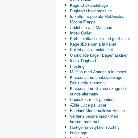
Kage Chokoladekage
Rugbrød i bagemaskine
Is kaffe Frappé ala McDonalds
Mocha Frappé
Æblehorn á lá Marcipan
Index Galleri
Kartoffelfrikadeller med groft salat
Kage Æblehorn á lá kanel
Pulled pork af nakkefilet
Chokolade kage i Bagemaskinen
Index Rugbrød
Frosting
Muffins med Ananas a´la cocos
Klassenstime chokoladekage -
Det sunde alternativ
Klassenstime Gulerodskage det
sunde alternativ
Cupcakes mørk grunddej
Æble Juice på juicer
Fondant Marhsmallows Edition
Verdens bedste brød - Med
brændt malt mel
Hurtige rundstykker i Actifry
Islagkage