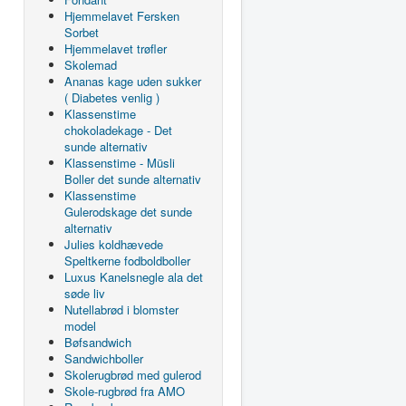
Hjemmelavet Fersken
Sorbet
Hjemmelavet trøfler
Skolemad
Ananas kage uden sukker
( Diabetes venlig )
Klassenstime
chokoladekage - Det
sunde alternativ
Klassenstime - Müsli
Boller det sunde alternativ
Klassenstime
Gulerodskage det sunde
alternativ
Julies koldhævede
Speltkerne fodboldboller
Luxus Kanelsnegle ala det
søde liv
Nutellabrød i blomster
model
Bøfsandwich
Sandwichboller
Skolerugbrød med gulerod
Skole-rugbrød fra AMO