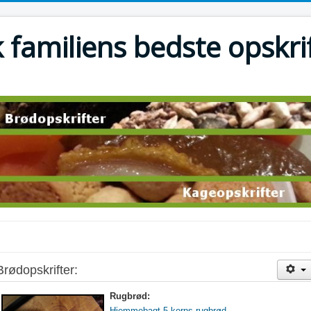
 familiens bedste opskri
Brødopskrifter:
Rugbrød:
Hjemmebagt 5 korns rugbrød