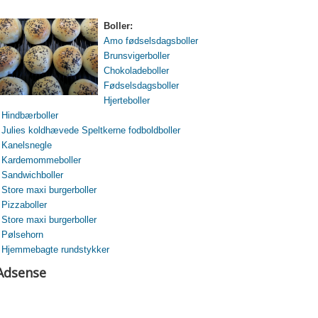
Boller:
Amo fødselsdagsboller
Brunsvigerboller
Chokoladeboller
Fødselsdagsboller
Hjerteboller
Hindbærboller
Julies koldhævede Speltkerne fodboldboller
Kanelsnegle
Kardemommeboller
Sandwichboller
Store maxi burgerboller
Pizzaboller
Store maxi burgerboller
Pølsehorn
Hjemmebagte rundstykker
Adsense