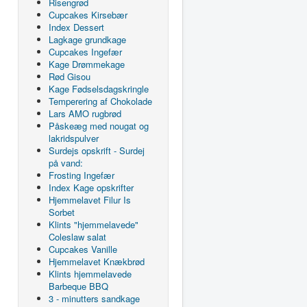
Risengrød
Cupcakes Kirsebær
Index Dessert
Lagkage grundkage
Cupcakes Ingefær
Kage Drømmekage
Rød Gisou
Kage Fødselsdagskringle
Temperering af Chokolade
Lars AMO rugbrød
Påskeæg med nougat og
lakridspulver
Surdejs opskrift - Surdej
på vand:
Frosting Ingefær
Index Kage opskrifter
Hjemmelavet Filur Is
Sorbet
Klints "hjemmelavede"
Coleslaw salat
Cupcakes Vanille
Hjemmelavet Knækbrød
Klints hjemmelavede
Barbeque BBQ
3 - minutters sandkage