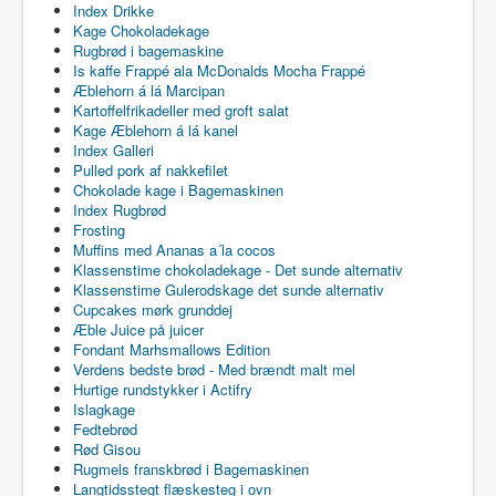
Index Drikke
Kage Chokoladekage
Rugbrød i bagemaskine
Is kaffe Frappé ala McDonalds Mocha Frappé
Æblehorn á lá Marcipan
Kartoffelfrikadeller med groft salat
Kage Æblehorn á lá kanel
Index Galleri
Pulled pork af nakkefilet
Chokolade kage i Bagemaskinen
Index Rugbrød
Frosting
Muffins med Ananas a´la cocos
Klassenstime chokoladekage - Det sunde alternativ
Klassenstime Gulerodskage det sunde alternativ
Cupcakes mørk grunddej
Æble Juice på juicer
Fondant Marhsmallows Edition
Verdens bedste brød - Med brændt malt mel
Hurtige rundstykker i Actifry
Islagkage
Fedtebrød
Rød Gisou
Rugmels franskbrød i Bagemaskinen
Langtidsstegt flæskesteg i ovn