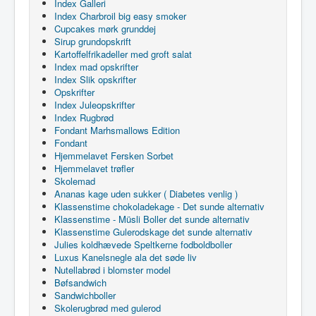
Index Galleri
Index Charbroil big easy smoker
Cupcakes mørk grunddej
Sirup grundopskrift
Kartoffelfrikadeller med groft salat
Index mad opskrifter
Index Slik opskrifter
Opskrifter
Index Juleopskrifter
Index Rugbrød
Fondant Marhsmallows Edition
Fondant
Hjemmelavet Fersken Sorbet
Hjemmelavet trøfler
Skolemad
Ananas kage uden sukker ( Diabetes venlig )
Klassenstime chokoladekage - Det sunde alternativ
Klassenstime - Müsli Boller det sunde alternativ
Klassenstime Gulerodskage det sunde alternativ
Julies koldhævede Speltkerne fodboldboller
Luxus Kanelsnegle ala det søde liv
Nutellabrød i blomster model
Bøfsandwich
Sandwichboller
Skolerugbrød med gulerod