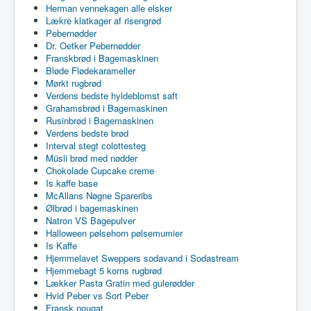
Herman vennekagen alle elsker
Lækre klatkager af risengrød
Pebernødder
Dr. Oetker Pebernødder
Franskbrød i Bagemaskinen
Bløde Flødekarameller
Mørkt rugbrød
Verdens bedste hyldeblomst saft
Grahamsbrød i Bagemaskinen
Rusinbrød i Bagemaskinen
Verdens bedste brød
Interval stegt colottesteg
Müsli brød med nødder
Chokolade Cupcake creme
Is kaffe base
McAllans Nøgne Spareribs
Ølbrød i bagemaskinen
Natron VS Bagepulver
Halloween pølsehorn pølsemumier
Is Kaffe
Hjemmelavet Sweppers sodavand i Sodastream
Hjemmebagt 5 korns rugbrød
Lækker Pasta Gratin med gulerødder
Hvid Peber vs Sort Peber
Fransk nougat