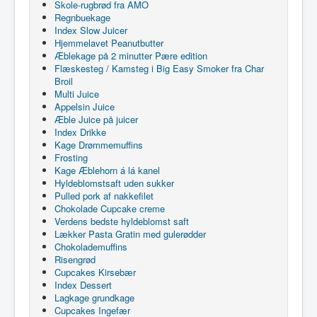
Skole-rugbrød fra AMO
Regnbuekage
Index Slow Juicer
Hjemmelavet Peanutbutter
Æblekage på 2 minutter Pære edition
Flæskesteg / Kamsteg i Big Easy Smoker fra Char
Broil
Multi Juice
Appelsin Juice
Æble Juice på juicer
Index Drikke
Kage Drømmemuffins
Frosting
Kage Æblehorn á lá kanel
Hyldeblomstsaft uden sukker
Pulled pork af nakkefilet
Chokolade Cupcake creme
Verdens bedste hyldeblomst saft
Lækker Pasta Gratin med gulerødder
Chokolademuffins
Risengrød
Cupcakes Kirsebær
Index Dessert
Lagkage grundkage
Cupcakes Ingefær