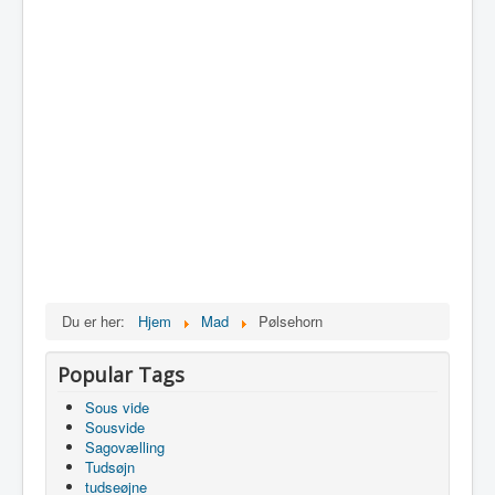
Du er her:
Hjem
Mad
Pølsehorn
Popular Tags
Sous vide
Sousvide
Sagovælling
Tudsøjn
tudseøjne