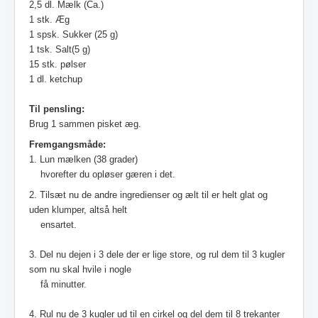
2,5 dl. Mælk (Ca.)
1 stk. Æg
1 spsk. Sukker (25 g)
1 tsk. Salt(5 g)
15 stk. pølser
1 dl. ketchup
Til pensling:
Brug 1 sammen pisket æg.
Fremgangsmåde:
1. Lun mælken (38 grader)
hvorefter du opløser gæren i det.
2. Tilsæt nu de andre ingredienser og ælt til er helt glat og
uden klumper, altså helt
ensartet.
3. Del nu dejen i 3 dele der er lige store, og rul dem til 3 kugler
som nu skal hvile i nogle
få minutter.
4. Rul nu de 3 kugler ud til en cirkel og del dem til 8 trekanter