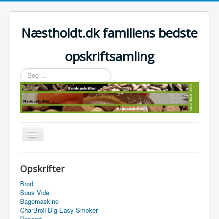
Næstholdt.dk familiens bedste
opskriftsamling
Søg
…
Skift
navigation
Home
Opskrifter
Tefal Actifry Essential
Brød
Sous Vide
Bagemaskine
CharBroil Big Easy Smoker
Dessert