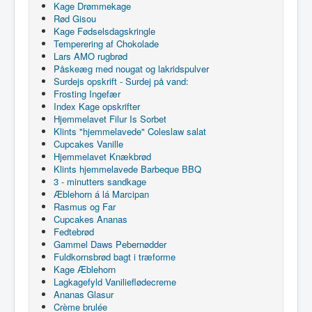
Kage Drømmekage
Rød Gisou
Kage Fødselsdagskringle
Temperering af Chokolade
Lars AMO rugbrød
Påskeæg med nougat og lakridspulver
Surdejs opskrift - Surdej på vand:
Frosting Ingefær
Index Kage opskrifter
Hjemmelavet Filur Is Sorbet
Klints "hjemmelavede" Coleslaw salat
Cupcakes Vanille
Hjemmelavet Knækbrød
Klints hjemmelavede Barbeque BBQ
3 - minutters sandkage
Æblehorn á lá Marcipan
Rasmus og Far
Cupcakes Ananas
Fedtebrød
Gammel Daws Pebernødder
Fuldkornsbrød bagt i træforme
Kage Æblehorn
Lagkagefyld Vanilieflødecreme
Ananas Glasur
Crème brulée