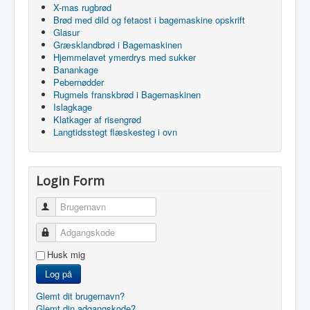
X-mas rugbrød
Brød med dild og fetaost i bagemaskine opskrift
Glasur
Græsklandbrød i Bagemaskinen
Hjemmelavet ymerdrys med sukker
Banankage
Pebernødder
Rugmels franskbrød i Bagemaskinen
Islagkage
Klatkager af risengrød
Langtidsstegt flæskesteg i ovn
Login Form
Brugernavn
Adgangskode
Husk mig
Log på
Glemt dit brugernavn?
Glemt din adgangskode?