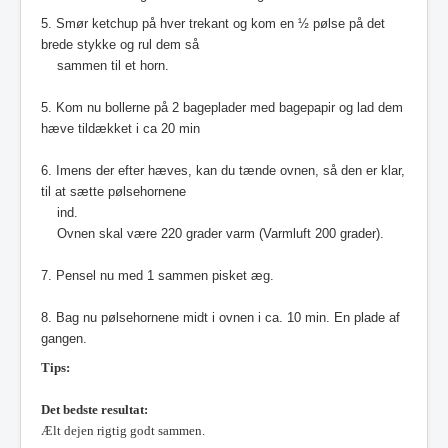
5. Smør ketchup på hver trekant og kom en ½ pølse på det
brede stykke og rul dem så
sammen til et horn.
5. Kom nu bollerne på 2 bageplader med bagepapir og lad dem
hæve tildækket i ca 20 min
6. Imens der efter hæves, kan du tænde ovnen, så den er klar,
til at sætte pølsehornene
ind.
Ovnen skal være 220 grader varm (Varmluft 200 grader).
7. Pensel nu med 1 sammen pisket æg.
8. Bag nu pølsehornene midt i ovnen i ca. 10 min. En plade af
gangen.
Tips:
Det bedste resultat:
Ælt dejen rigtig godt sammen.