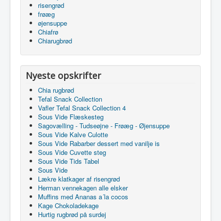
risengrød
frøæg
øjensuppe
Chiafrø
Chiarugbrød
Nyeste opskrifter
Chia rugbrød
Tefal Snack Collection
Vafler Tefal Snack Collection 4
Sous Vide Flæskesteg
Sagovælling - Tudseøjne - Frøæg - Øjensuppe
Sous Vide Kalve Culotte
Sous Vide Rabarber dessert med vanilje is
Sous Vide Cuvette steg
Sous Vide Tids Tabel
Sous Vide
Lækre klatkager af risengrød
Herman vennekagen alle elsker
Muffins med Ananas a´la cocos
Kage Chokoladekage
Hurtig rugbrød på surdej