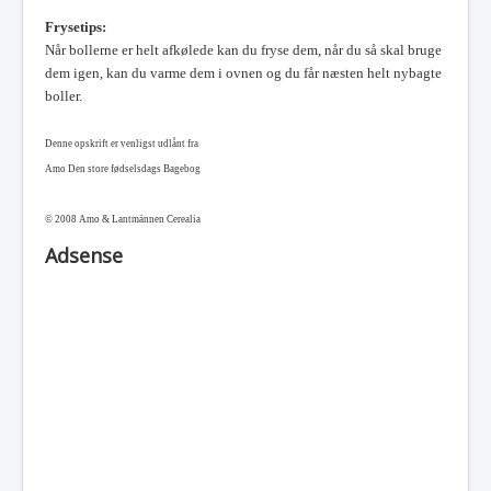
Frysetips:
Når bollerne er helt afkølede kan du fryse dem, når du så skal bruge
dem igen, kan du varme dem i ovnen og du får næsten helt nybagte
boller.
Denne opskrift er venligst udlånt fra
Amo Den store fødselsdags Bagebog
© 2008 Amo & Lantmännen Cerealia
Adsense