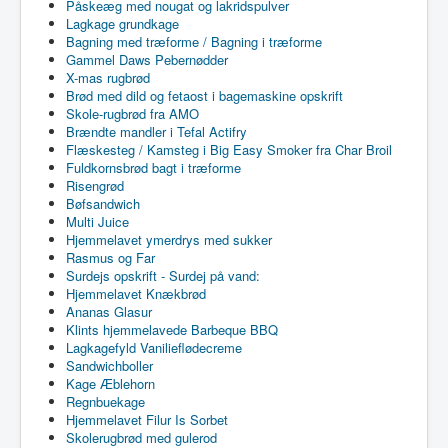
Påskeæg med nougat og lakridspulver
Lagkage grundkage
Bagning med træforme / Bagning i træforme
Gammel Daws Pebernødder
X-mas rugbrød
Brød med dild og fetaost i bagemaskine opskrift
Skole-rugbrød fra AMO
Brændte mandler i Tefal Actifry
Flæskesteg / Kamsteg i Big Easy Smoker fra Char Broil
Fuldkornsbrød bagt i træforme
Risengrød
Bøfsandwich
Multi Juice
Hjemmelavet ymerdrys med sukker
Rasmus og Far
Surdejs opskrift - Surdej på vand:
Hjemmelavet Knækbrød
Ananas Glasur
Klints hjemmelavede Barbeque BBQ
Lagkagefyld Vanilieflødecreme
Sandwichboller
Kage Æblehorn
Regnbuekage
Hjemmelavet Filur Is Sorbet
Skolerugbrød med gulerod