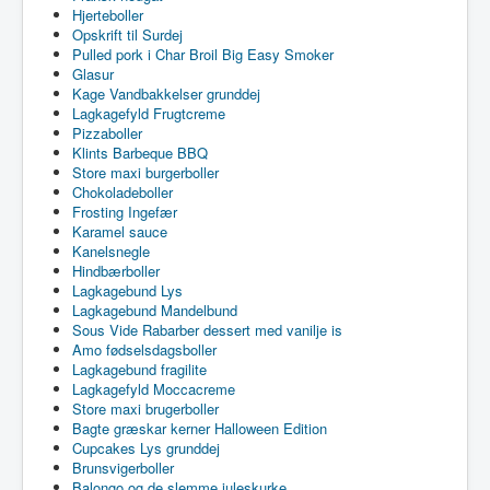
Hjerteboller
Opskrift til Surdej
Pulled pork i Char Broil Big Easy Smoker
Glasur
Kage Vandbakkelser grunddej
Lagkagefyld Frugtcreme
Pizzaboller
Klints Barbeque BBQ
Store maxi burgerboller
Chokoladeboller
Frosting Ingefær
Karamel sauce
Kanelsnegle
Hindbærboller
Lagkagebund Lys
Lagkagebund Mandelbund
Sous Vide Rabarber dessert med vanilje is
Amo fødselsdagsboller
Lagkagebund fragilite
Lagkagefyld Moccacreme
Store maxi brugerboller
Bagte græskar kerner Halloween Edition
Cupcakes Lys grunddej
Brunsvigerboller
Balongo og de slemme juleskurke