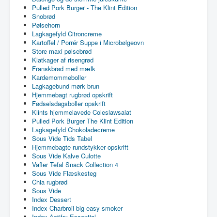
Pulled Pork Burger - The Klint Edition
Snobrød
Pølsehorn
Lagkagefyld Citroncreme
Kartoffel / Porrér Suppe i Microbølgeovn
Store maxi pølsebrød
Klatkager af risengrød
Franskbrød med mælk
Kardemommeboller
Lagkagebund mørk brun
Hjemmebagt rugbrød opskrift
Fødselsdagsboller opskrift
Klints hjemmelavede Coleslawsalat
Pulled Pork Burger The Klint Edition
Lagkagefyld Chokoladecreme
Sous Vide Tids Tabel
Hjemmebagte rundstykker opskrift
Sous Vide Kalve Culotte
Vafler Tefal Snack Collection 4
Sous Vide Flæskesteg
Chia rugbrød
Sous Vide
Index Dessert
Index Charbroil big easy smoker
Index Actifry Essential