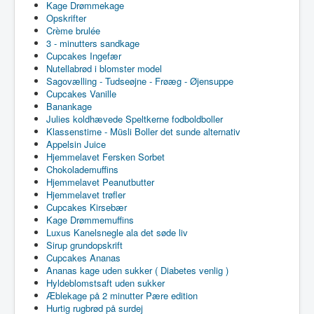
Kage Drømmekage
Opskrifter
Crème brulée
3 - minutters sandkage
Cupcakes Ingefær
Nutellabrød i blomster model
Sagovælling - Tudseøjne - Frøæg - Øjensuppe
Cupcakes Vanille
Banankage
Julies koldhævede Speltkerne fodboldboller
Klassenstime - Müsli Boller det sunde alternativ
Appelsin Juice
Hjemmelavet Fersken Sorbet
Chokolademuffins
Hjemmelavet Peanutbutter
Hjemmelavet trøfler
Cupcakes Kirsebær
Kage Drømmemuffins
Luxus Kanelsnegle ala det søde liv
Sirup grundopskrift
Cupcakes Ananas
Ananas kage uden sukker ( Diabetes venlig )
Hyldeblomstsaft uden sukker
Æblekage på 2 minutter Pære edition
Hurtig rugbrød på surdej