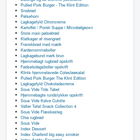
Pulled Pork Burger - The Klint Edition
Snobrød
Pølsehorn
Lagkagefyld Citroncreme
Kartoffel / Porrér Suppe i Microbølgeovn
Store maxi pølsebrød
Klatkager af risengrød
Franskbrød med mælk
Kardemommeboller
Lagkagebund mørk brun
Hjemmebagt rugbrød opskrift
Fødselsdagsboller opskrift
Klints hjemmelavede Coleslawsalat
Pulled Pork Burger The Klint Edition
Lagkagefyld Chokoladecreme
Sous Vide Tids Tabel
Hjemmebagte rundstykker opskrift
Sous Vide Kalve Culotte
Vafler Tefal Snack Collection 4
Sous Vide Flæskesteg
Chia rugbrød
Sous Vide
Index Dessert
Index Charbroil big easy smoker
Index Actifry Essential