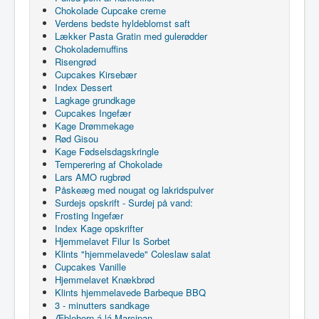
Chokolade Cupcake creme
Verdens bedste hyldeblomst saft
Lækker Pasta Gratin med gulerødder
Chokolademuffins
Risengrød
Cupcakes Kirsebær
Index Dessert
Lagkage grundkage
Cupcakes Ingefær
Kage Drømmekage
Rød Gisou
Kage Fødselsdagskringle
Temperering af Chokolade
Lars AMO rugbrød
Påskeæg med nougat og lakridspulver
Surdejs opskrift - Surdej på vand:
Frosting Ingefær
Index Kage opskrifter
Hjemmelavet Filur Is Sorbet
Klints "hjemmelavede" Coleslaw salat
Cupcakes Vanille
Hjemmelavet Knækbrød
Klints hjemmelavede Barbeque BBQ
3 - minutters sandkage
Æblehorn á lá Marcipan