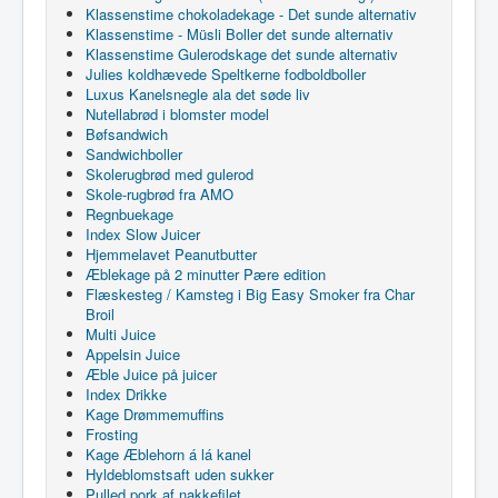
Klassenstime chokoladekage - Det sunde alternativ
Klassenstime - Müsli Boller det sunde alternativ
Klassenstime Gulerodskage det sunde alternativ
Julies koldhævede Speltkerne fodboldboller
Luxus Kanelsnegle ala det søde liv
Nutellabrød i blomster model
Bøfsandwich
Sandwichboller
Skolerugbrød med gulerod
Skole-rugbrød fra AMO
Regnbuekage
Index Slow Juicer
Hjemmelavet Peanutbutter
Æblekage på 2 minutter Pære edition
Flæskesteg / Kamsteg i Big Easy Smoker fra Char
Broil
Multi Juice
Appelsin Juice
Æble Juice på juicer
Index Drikke
Kage Drømmemuffins
Frosting
Kage Æblehorn á lá kanel
Hyldeblomstsaft uden sukker
Pulled pork af nakkefilet