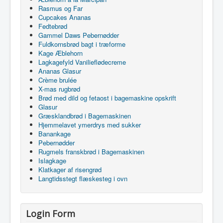
Rasmus og Far
Cupcakes Ananas
Fedtebrød
Gammel Daws Pebernødder
Fuldkornsbrød bagt i træforme
Kage Æblehorn
Lagkagefyld Vanilieflødecreme
Ananas Glasur
Crème brulée
X-mas rugbrød
Brød med dild og fetaost i bagemaskine opskrift
Glasur
Græsklandbrød i Bagemaskinen
Hjemmelavet ymerdrys med sukker
Banankage
Pebernødder
Rugmels franskbrød i Bagemaskinen
Islagkage
Klatkager af risengrød
Langtidsstegt flæskesteg i ovn
Login Form