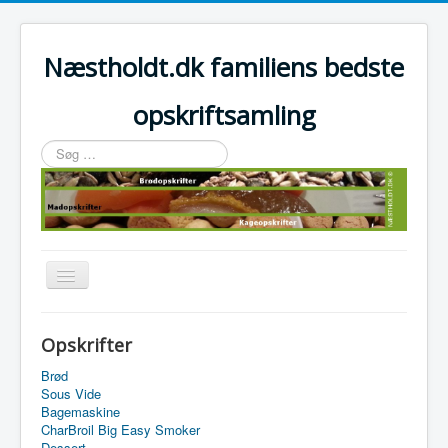
Næstholdt.dk familiens bedste
opskriftsamling
Søg
…
Skift
navigation
Home
Opskrifter
Tefal Actifry Essential
Brød
Sous Vide
Bagemaskine
CharBroil Big Easy Smoker
Dessert