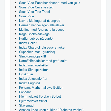
Sous Vide Rabarber dessert med vanilje is
Sous Vide Cuvette steg
Sous Vide Tids Tabel
Sous Vide
Lækre klatkager af risengrød
Herman vennekagen alle elsker
Muffins med Ananas a´la cocos
Kage Chokoladekage
Hurtig rugbrød på surdej
Index Galleri
Index Charbroil big easy smoker
Cupcakes mørk grunddej
Sirup grundopskrift
Kartoffelfrikadeller med groft salat
Index mad opskrifter
Index Slik opskrifter
Opskrifter
Index Juleopskrifter
Index Rugbrød
Fondant Marhsmallows Edition
Fondant
Hjemmelavet Fersken Sorbet
Hjemmelavet trøfler
Skolemad
Ananas kage uden sukker ( Diabetes venlig )