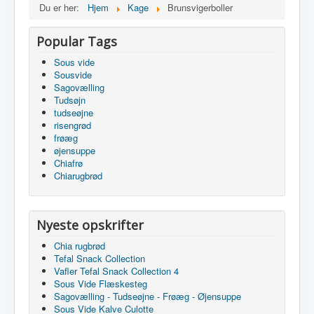
Du er her:
Hjem
Kage
Brunsvigerboller
Popular Tags
Sous vide
Sousvide
Sagovælling
Tudsøjn
tudseøjne
risengrød
frøæg
øjensuppe
Chiafrø
Chiarugbrød
Nyeste opskrifter
Chia rugbrød
Tefal Snack Collection
Vafler Tefal Snack Collection 4
Sous Vide Flæskesteg
Sagovælling - Tudseøjne - Frøæg - Øjensuppe
Sous Vide Kalve Culotte