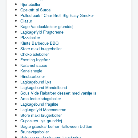
Hjerteboller
Opskrift til Surdej
Pulled pork i Char Broil Big Easy Smoker
Glasur
Kage Vandbakkelser grunddej
Lagkagefyld Frugtcreme
Pizzaboller
Klints Barbeque BBQ
Store maxi burgerboller
Chokoladeboller
Frosting Ingefær
Karamel sauce
Kanelsnegle
Hindbærboller
Lagkagebund Lys
Lagkagebund Mandelbund
Sous Vide Rabarber dessert med vanilje is
Amo fødselsdagsboller
Lagkagebund fragilite
Lagkagefyld Moccacreme
Store maxi brugerboller
Cupcakes Lys grunddej
Bagte græskar kerner Halloween Edition
Brunsvigerboller
Balongo og de slemme juleskurke