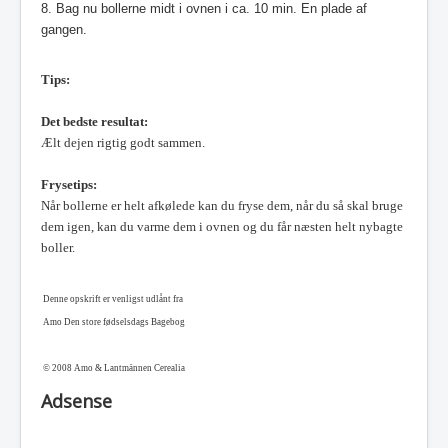
8. Bag nu bollerne midt i ovnen i ca. 10 min. En plade af
gangen.
Tips:
Det bedste resultat:
Ælt dejen rigtig godt sammen.
Frysetips:
Når bollerne er helt afkølede kan du fryse dem, når du så skal bruge
dem igen, kan du varme dem i ovnen og du får næsten helt nybagte
boller.
Denne opskrift er venligst udlånt fra
Amo Den store fødselsdags Bagebog
© 2008 Amo & Lantmännen Cerealia
Adsense