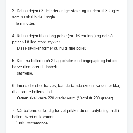
3. Del nu dejen i 3 dele der er lige store, og rul dem til 3 kugler
som nu skal hvile i nogle
få minutter.
4. Rul nu dejen til en lang pølse (ca. 16 cm lang) og del så
pølsen i 8 lige store stykker.
Disse stykker former du nu til fine boller.
5. Kom nu bollerne på 2 bageplader med bagepapir og lad dem
hæve tildækket til dobbelt
størrelse.
6. Imens der efter hæves, kan du tænde ovnen, så den er klar,
til at sætte bollerne ind.
Ovnen skal være 220 grader varm (Varmluft 200 grader).
7. Når bollerne er færdig hævet prikker du en fordybning midt i
bollen, hvori du kommer
1 tsk.
r
ørtremonce.