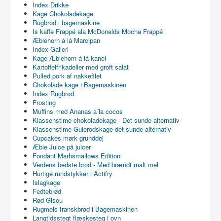
Index Drikke
Kage Chokoladekage
Rugbrød i bagemaskine
Is kaffe Frappé ala McDonalds Mocha Frappé
Æblehorn á lá Marcipan
Index Galleri
Kage Æblehorn á lá kanel
Kartoffelfrikadeller med groft salat
Pulled pork af nakkefilet
Chokolade kage i Bagemaskinen
Index Rugbrød
Frosting
Muffins med Ananas a´la cocos
Klassenstime chokoladekage - Det sunde alternativ
Klassenstime Gulerodskage det sunde alternativ
Cupcakes mørk grunddej
Æble Juice på juicer
Fondant Marhsmallows Edition
Verdens bedste brød - Med brændt malt mel
Hurtige rundstykker i Actifry
Islagkage
Fedtebrød
Rød Gisou
Rugmels franskbrød i Bagemaskinen
Langtidsstegt flæskesteg i ovn