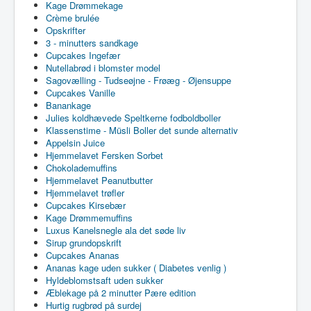
Kage Drømmekage
Crème brulée
Opskrifter
3 - minutters sandkage
Cupcakes Ingefær
Nutellabrød i blomster model
Sagovælling - Tudseøjne - Frøæg - Øjensuppe
Cupcakes Vanille
Banankage
Julies koldhævede Speltkerne fodboldboller
Klassenstime - Müsli Boller det sunde alternativ
Appelsin Juice
Hjemmelavet Fersken Sorbet
Chokolademuffins
Hjemmelavet Peanutbutter
Hjemmelavet trøfler
Cupcakes Kirsebær
Kage Drømmemuffins
Luxus Kanelsnegle ala det søde liv
Sirup grundopskrift
Cupcakes Ananas
Ananas kage uden sukker ( Diabetes venlig )
Hyldeblomstsaft uden sukker
Æblekage på 2 minutter Pære edition
Hurtig rugbrød på surdej