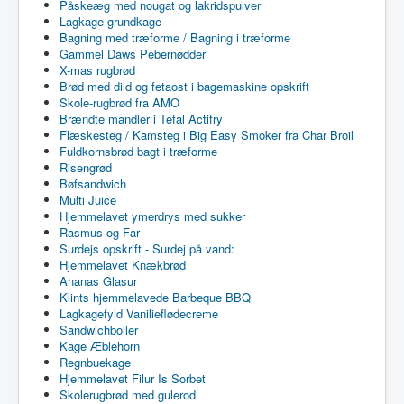
Påskeæg med nougat og lakridspulver
Lagkage grundkage
Bagning med træforme / Bagning i træforme
Gammel Daws Pebernødder
X-mas rugbrød
Brød med dild og fetaost i bagemaskine opskrift
Skole-rugbrød fra AMO
Brændte mandler i Tefal Actifry
Flæskesteg / Kamsteg i Big Easy Smoker fra Char Broil
Fuldkornsbrød bagt i træforme
Risengrød
Bøfsandwich
Multi Juice
Hjemmelavet ymerdrys med sukker
Rasmus og Far
Surdejs opskrift - Surdej på vand:
Hjemmelavet Knækbrød
Ananas Glasur
Klints hjemmelavede Barbeque BBQ
Lagkagefyld Vanilieflødecreme
Sandwichboller
Kage Æblehorn
Regnbuekage
Hjemmelavet Filur Is Sorbet
Skolerugbrød med gulerod