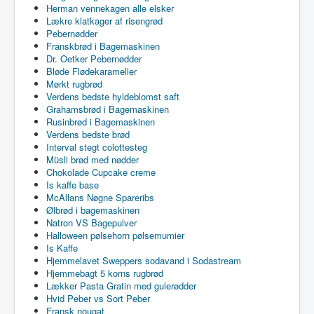
Herman vennekagen alle elsker
Lækre klatkager af risengrød
Pebernødder
Franskbrød i Bagemaskinen
Dr. Oetker Pebernødder
Bløde Flødekarameller
Mørkt rugbrød
Verdens bedste hyldeblomst saft
Grahamsbrød i Bagemaskinen
Rusinbrød i Bagemaskinen
Verdens bedste brød
Interval stegt colottesteg
Müsli brød med nødder
Chokolade Cupcake creme
Is kaffe base
McAllans Nøgne Spareribs
Ølbrød i bagemaskinen
Natron VS Bagepulver
Halloween pølsehorn pølsemumier
Is Kaffe
Hjemmelavet Sweppers sodavand i Sodastream
Hjemmebagt 5 korns rugbrød
Lækker Pasta Gratin med gulerødder
Hvid Peber vs Sort Peber
Fransk nougat