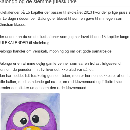
Balongo og de slemme juleskurke
ulekalender på 15 kapitler der passer til skoleåret 2013 hvor der jo lige præsi
r 15 dage i december. Balongo er blevet til som en gave til min egen søn
hristian klasse.
er under kan du se de illustrationer som jeg har lavet til den 15 kapitler lange
JULEKALENDER til skolebrug.
Balongo handler om venskab, mobning og om det gode samarbejde.
alongo er en af mine dejlig gamle venner som var en trofast følgesvend
ennem de perioder i mit liv hvor det ikke altid var så let.
an har heddet lidt forskellig gennem tiden, men er her i en skikkelse, af en fl
ille ballon, med skindende gul næse, en rød klovnemund og 2 flotte hvide
tænder der stikker ud gennem den røde klovnemund.