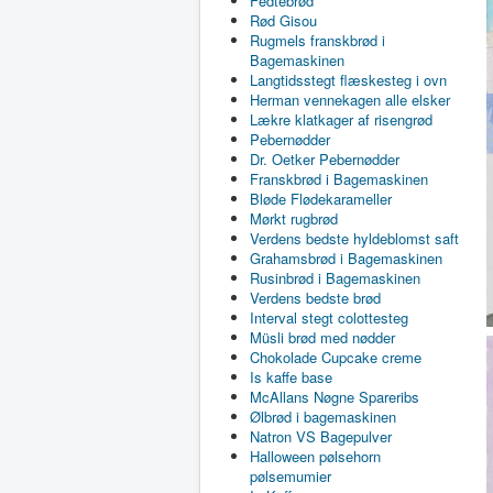
Fedtebrød
Rød Gisou
Rugmels franskbrød i
Bagemaskinen
Langtidsstegt flæskesteg i ovn
Herman vennekagen alle elsker
Lækre klatkager af risengrød
Pebernødder
Dr. Oetker Pebernødder
Franskbrød i Bagemaskinen
Bløde Flødekarameller
Mørkt rugbrød
Verdens bedste hyldeblomst saft
Grahamsbrød i Bagemaskinen
Rusinbrød i Bagemaskinen
Verdens bedste brød
Interval stegt colottesteg
Müsli brød med nødder
Chokolade Cupcake creme
Is kaffe base
McAllans Nøgne Spareribs
Ølbrød i bagemaskinen
Natron VS Bagepulver
Halloween pølsehorn
pølsemumier