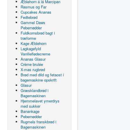
Æblehorn á lá Marcipan
Rasmus og Far
Cupcakes Ananas
Fedtebrød
Gammel Daws
Pebernødder
Fuldkornsbrød bagt i
træforme
Kage Æblehorn
Lagkagefyld
Vanilieflødecreme
Ananas Glasur
Crème brulée
X-mas rugbrød
Brød med dild og fetaost i
bagemaskine opskrift
Glasur
Græsklandbrød i
Bagemaskinen
Hjemmelavet ymerdrys
med sukker
Banankage
Pebernødder
Rugmels franskbrød i
Bagemaskinen