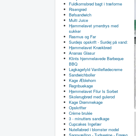
Fuldkornsbrød bagt i træforme
Risengrød
Bøfsandwich
Multi Juice
Hjemmelavet ymerdrys med
sukker
Rasmus og Far
Surdejs opskrift - Surdej på vand:
Hjemmelavet Knækbrød
Ananas Glasur
Klints hjemmelavede Barbeque
BBQ
Lagkagefyld Vanilieflødecreme
Sandwichboller
Kage Æblehorn
Regnbuekage
Hjemmelavet Filur Is Sorbet
Skolerugbrød med gulerod
Kage Drømmekage
Opskrifter
Crème brulée
3 - minutters sandkage
Cupcakes Ingefær
Nutellabrød i blomster model
Sagovælling - Tudseøjne - Frøæg