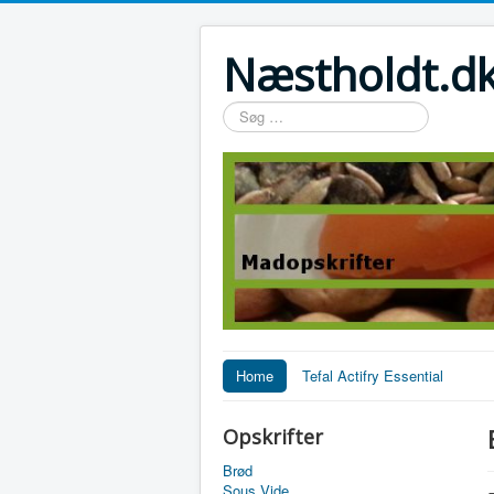
Næstholdt.dk
Søg
…
Home
Tefal Actifry Essential
Opskrifter
Brød
Sous Vide