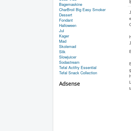
Bagemaskine
CharBroil Big Easy Smoker
J
Dessert
e
Fondant
Halloween
C
Jul
Kager
H
Mad
Skolemad
Slik
Slowjuicer
Sodastream
B
Tefal Actifry Essential
g
Tefal Snack Collection
H
Adsense
L