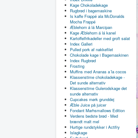
Kage Chokoladekage
Rugbrød i bagemaskine
Is kaffe Frappé ala McDonalds
Mocha Frappé
Æblehorn á lá Marcipan
Kage Æblehorn á lá kanel
Kartoffelfrikadeller med groft salat
Index Galleri
Pulled pork af nakkefilet
Chokolade kage i Bagemaskinen
Index Rugbrød
Frosting
Muffins med Ananas a´la cocos
Klassenstime chokoladekage -
Det sunde alternativ
Klassenstime Gulerodskage det
sunde alternativ
Cupcakes mørk grunddej
Æble Juice på juicer
Fondant Marhsmallows Edition
Verdens bedste brød - Med
brændt malt mel
Hurtige rundstykker i Actifry
Islagkage