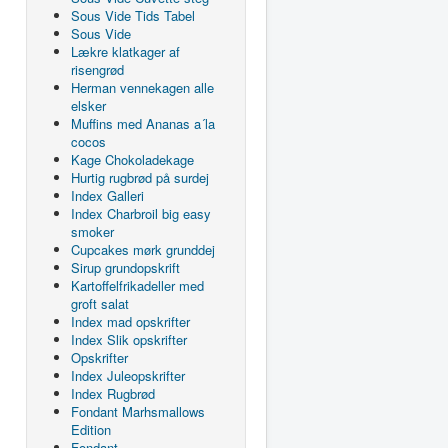
Sous Vide Tids Tabel
Sous Vide
Lækre klatkager af
risengrød
Herman vennekagen alle
elsker
Muffins med Ananas a´la
cocos
Kage Chokoladekage
Hurtig rugbrød på surdej
Index Galleri
Index Charbroil big easy
smoker
Cupcakes mørk grunddej
Sirup grundopskrift
Kartoffelfrikadeller med
groft salat
Index mad opskrifter
Index Slik opskrifter
Opskrifter
Index Juleopskrifter
Index Rugbrød
Fondant Marhsmallows
Edition
Fondant