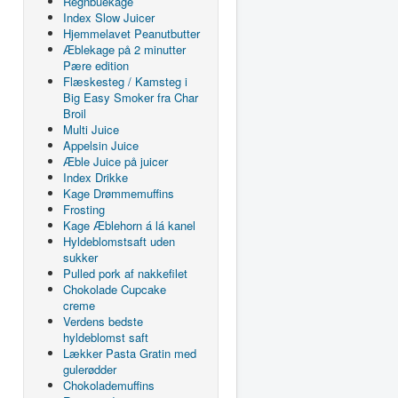
Regnbuekage
Index Slow Juicer
Hjemmelavet Peanutbutter
Æblekage på 2 minutter
Pære edition
Flæskesteg / Kamsteg i
Big Easy Smoker fra Char
Broil
Multi Juice
Appelsin Juice
Æble Juice på juicer
Index Drikke
Kage Drømmemuffins
Frosting
Kage Æblehorn á lá kanel
Hyldeblomstsaft uden
sukker
Pulled pork af nakkefilet
Chokolade Cupcake
creme
Verdens bedste
hyldeblomst saft
Lækker Pasta Gratin med
gulerødder
Chokolademuffins