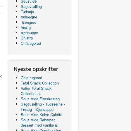
Sousvide
Sagovælling
Tudsøjn
s
tudseøjne
risengrød
frøæg
øjensuppe
Chiafrø
Chiarugbrød
Nyeste opskrifter
ot
Chia rugbrød
Tefal Snack Collection
Vafler Tefal Snack
Collection 4
Sous Vide Flæskesteg
Sagovælling - Tudseøjne -
Frøæg - Øjensuppe
Sous Vide Kalve Culotte
Sous Vide Rabarber
dessert med vanilje is
Sous Vide Cuvette steg