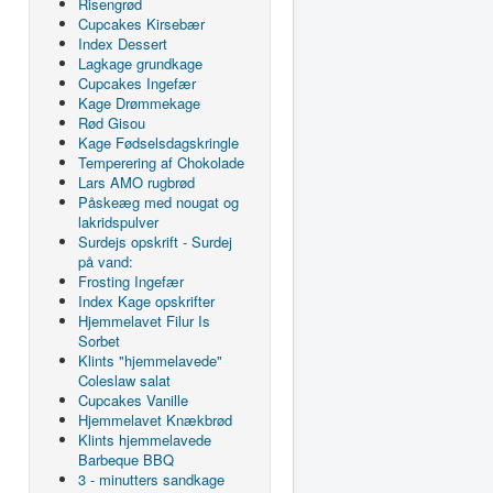
Risengrød
Cupcakes Kirsebær
Index Dessert
Lagkage grundkage
Cupcakes Ingefær
Kage Drømmekage
Rød Gisou
Kage Fødselsdagskringle
Temperering af Chokolade
Lars AMO rugbrød
Påskeæg med nougat og
lakridspulver
Surdejs opskrift - Surdej
på vand:
Frosting Ingefær
Index Kage opskrifter
Hjemmelavet Filur Is
Sorbet
Klints "hjemmelavede"
Coleslaw salat
Cupcakes Vanille
Hjemmelavet Knækbrød
Klints hjemmelavede
Barbeque BBQ
3 - minutters sandkage