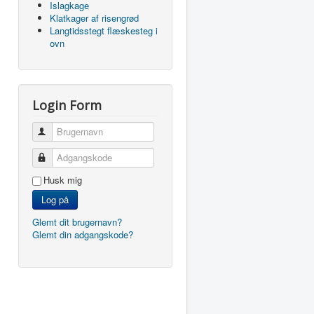
Islagkage
Klatkager af risengrød
Langtidsstegt flæskesteg i
ovn
Login Form
Brugernavn
Adgangskode
Husk mig
Log på
Glemt dit brugernavn?
Glemt din adgangskode?