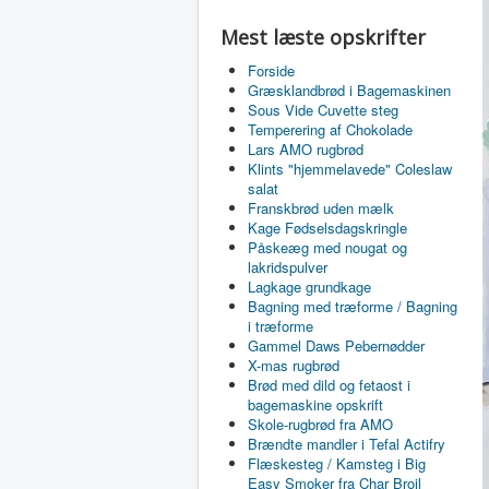
Mest læste opskrifter
Forside
Græsklandbrød i Bagemaskinen
Sous Vide Cuvette steg
Temperering af Chokolade
Lars AMO rugbrød
Klints "hjemmelavede" Coleslaw
salat
Franskbrød uden mælk
Kage Fødselsdagskringle
Påskeæg med nougat og
lakridspulver
Lagkage grundkage
Bagning med træforme / Bagning
i træforme
Gammel Daws Pebernødder
X-mas rugbrød
Brød med dild og fetaost i
bagemaskine opskrift
Skole-rugbrød fra AMO
Brændte mandler i Tefal Actifry
Flæskesteg / Kamsteg i Big
Easy Smoker fra Char Broil