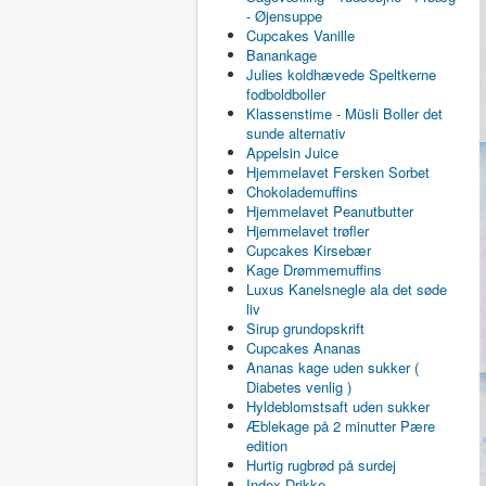
- Øjensuppe
Cupcakes Vanille
Banankage
Julies koldhævede Speltkerne
fodboldboller
Klassenstime - Müsli Boller det
sunde alternativ
Appelsin Juice
Hjemmelavet Fersken Sorbet
Chokolademuffins
Hjemmelavet Peanutbutter
Hjemmelavet trøfler
Cupcakes Kirsebær
Kage Drømmemuffins
Luxus Kanelsnegle ala det søde
liv
Sirup grundopskrift
Cupcakes Ananas
Ananas kage uden sukker (
Diabetes venlig )
Hyldeblomstsaft uden sukker
Æblekage på 2 minutter Pære
edition
Hurtig rugbrød på surdej
Index Drikke