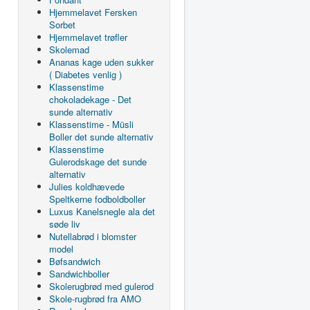
Hjemmelavet Fersken
Sorbet
Hjemmelavet trøfler
Skolemad
Ananas kage uden sukker
( Diabetes venlig )
Klassenstime
chokoladekage - Det
sunde alternativ
Klassenstime - Müsli
Boller det sunde alternativ
Klassenstime
Gulerodskage det sunde
alternativ
Julies koldhævede
Speltkerne fodboldboller
Luxus Kanelsnegle ala det
søde liv
Nutellabrød i blomster
model
Bøfsandwich
Sandwichboller
Skolerugbrød med gulerod
Skole-rugbrød fra AMO