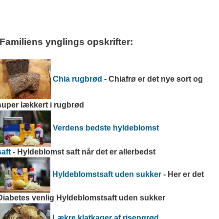
Familiens ynglings opskrifter:
Chia rugbrød
- Chiafrø er det nye sort og
super lækkert i rugbrød
Verdens bedste hyldeblomst
saft
- Hyldeblomst saft når det er allerbedst
Hyldeblomstsaft uden sukker
- Her er det
Diabetes venlig Hyldeblomstsaft uden sukker
Lækre klatkager af risengrød