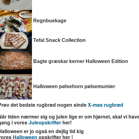
Regnbuekage
Tefal Snack Collection
Bagte græskar kerner Halloween Edition
Halloween pølsehorn pølsemumier
Prøv det bedste rugbrød nogen sinde
X-mas rugbrød
Når tiden nærmer sig og julen lige er om hjørnet, skal vi hav
gang i vores
Juleopskrifter
her!
Halloween er jo også en dejlig tid kig
vores
Halloween
opskrifter her !