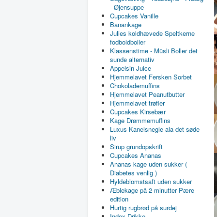
- Øjensuppe
Cupcakes Vanille
Banankage
Julies koldhævede Speltkerne
fodboldboller
Klassenstime - Müsli Boller det
sunde alternativ
Appelsin Juice
Hjemmelavet Fersken Sorbet
Chokolademuffins
Hjemmelavet Peanutbutter
Hjemmelavet trøfler
Cupcakes Kirsebær
Kage Drømmemuffins
Luxus Kanelsnegle ala det søde
liv
Sirup grundopskrift
Cupcakes Ananas
Ananas kage uden sukker (
Diabetes venlig )
Hyldeblomstsaft uden sukker
Æblekage på 2 minutter Pære
edition
Hurtig rugbrød på surdej
Index Drikke