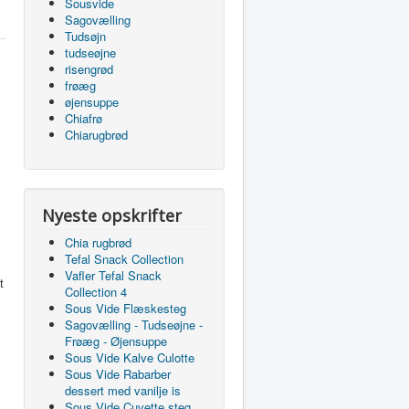
Sousvide
Sagovælling
Tudsøjn
tudseøjne
risengrød
frøæg
øjensuppe
Chiafrø
Chiarugbrød
Nyeste opskrifter
Chia rugbrød
Tefal Snack Collection
Vafler Tefal Snack
t
Collection 4
Sous Vide Flæskesteg
Sagovælling - Tudseøjne -
Frøæg - Øjensuppe
Sous Vide Kalve Culotte
Sous Vide Rabarber
dessert med vanilje is
Sous Vide Cuvette steg