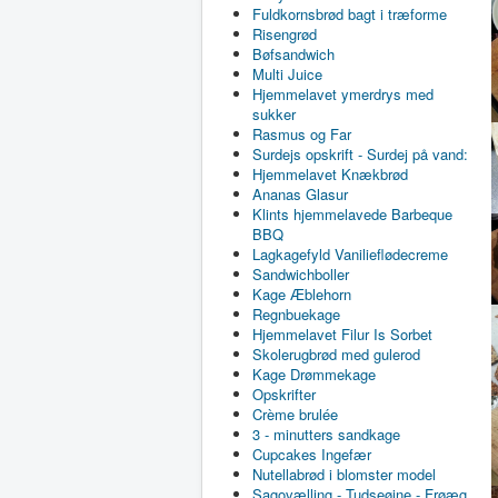
Fuldkornsbrød bagt i træforme
Risengrød
Bøfsandwich
Multi Juice
Hjemmelavet ymerdrys med
sukker
Rasmus og Far
Surdejs opskrift - Surdej på vand:
Hjemmelavet Knækbrød
Ananas Glasur
Klints hjemmelavede Barbeque
BBQ
Lagkagefyld Vanilieflødecreme
Sandwichboller
Kage Æblehorn
Regnbuekage
Hjemmelavet Filur Is Sorbet
Skolerugbrød med gulerod
Kage Drømmekage
Opskrifter
Crème brulée
3 - minutters sandkage
Cupcakes Ingefær
Nutellabrød i blomster model
Sagovælling - Tudseøjne - Frøæg