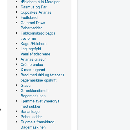
Æblehorn á lá Marcipan
Rasmus og Far
Cupcakes Ananas
Fedtebrød
Gammel Daws
Pebernødder
Fuldkornsbrød bagt i
træforme
Kage Æblehorn
Lagkagefyld
Vanilieflødecreme
Ananas Glasur
Crème brulée
X-mas rugbrød
Brød med dild og fetaost i
bagemaskine opskrift
Glasur
Græsklandbrød i
Bagemaskinen
Hjemmelavet ymerdrys
med sukker
e
Banankage
Pebernødder
Rugmels franskbrød i
Bagemaskinen