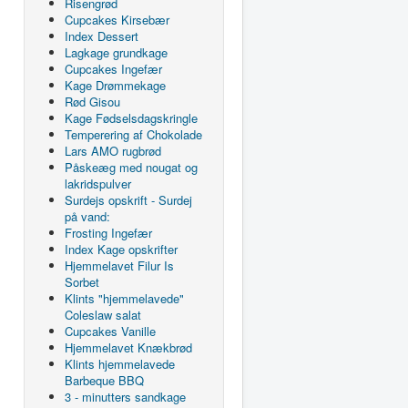
Risengrød
Cupcakes Kirsebær
Index Dessert
Lagkage grundkage
Cupcakes Ingefær
Kage Drømmekage
Rød Gisou
Kage Fødselsdagskringle
Temperering af Chokolade
Lars AMO rugbrød
Påskeæg med nougat og
lakridspulver
Surdejs opskrift - Surdej
på vand:
Frosting Ingefær
Index Kage opskrifter
Hjemmelavet Filur Is
Sorbet
Klints "hjemmelavede"
Coleslaw salat
Cupcakes Vanille
Hjemmelavet Knækbrød
Klints hjemmelavede
Barbeque BBQ
3 - minutters sandkage