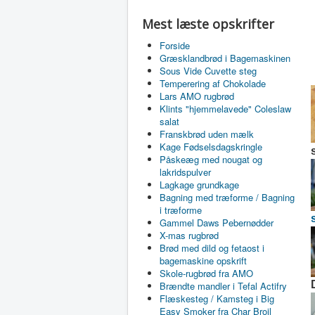
Mest læste opskrifter
Forside
Græsklandbrød i Bagemaskinen
Sous Vide Cuvette steg
Temperering af Chokolade
Lars AMO rugbrød
Klints "hjemmelavede" Coleslaw
salat
Franskbrød uden mælk
Kage Fødselsdagskringle
Påskeæg med nougat og
lakridspulver
Lagkage grundkage
Bagning med træforme / Bagning
i træforme
Gammel Daws Pebernødder
X-mas rugbrød
Brød med dild og fetaost i
bagemaskine opskrift
Skole-rugbrød fra AMO
Brændte mandler i Tefal Actifry
Flæskesteg / Kamsteg i Big
Easy Smoker fra Char Broil