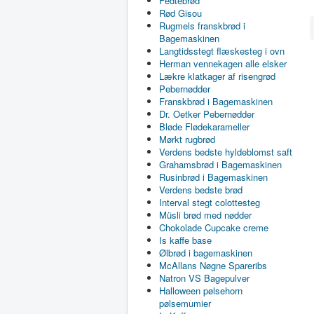
Fedtebrød
Rød Gisou
Rugmels franskbrød i
Bagemaskinen
Langtidsstegt flæskesteg i ovn
Herman vennekagen alle elsker
Lækre klatkager af risengrød
Pebernødder
Franskbrød i Bagemaskinen
Dr. Oetker Pebernødder
Bløde Flødekarameller
Mørkt rugbrød
Verdens bedste hyldeblomst saft
Grahamsbrød i Bagemaskinen
Rusinbrød i Bagemaskinen
Verdens bedste brød
Interval stegt colottesteg
Müsli brød med nødder
Chokolade Cupcake creme
Is kaffe base
Ølbrød i bagemaskinen
McAllans Nøgne Spareribs
Natron VS Bagepulver
Halloween pølsehorn
pølsemumier