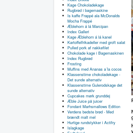
Kage Chokoladekage
Rugbrød i bagemaskine
Is kaffe Frappé ala McDonalds
Mocha Frappé
Æblehorn á lá Marcipan
Index Galleri
Kage Æblehorn á lá kanel
Kartoffelfrikadeller med groft salat
Pulled pork af nakkefilet
Chokolade kage i Bagemaskinen
Index Rugbrød
Frosting
Muffins med Ananas a´la cocos
Klassenstime chokoladekage -
Det sunde alternativ
Klassenstime Gulerodskage det
sunde alternativ
Cupcakes mørk grunddej
Æble Juice på juicer
Fondant Marhsmallows Edition
Verdens bedste brød - Med
brændt malt mel
Hurtige rundstykker i Actifry
Islagkage