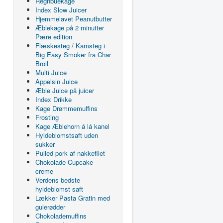
Regnbuekage
Index Slow Juicer
Hjemmelavet Peanutbutter
Æblekage på 2 minutter
Pære edition
Flæskesteg / Kamsteg i
Big Easy Smoker fra Char
Broil
Multi Juice
Appelsin Juice
Æble Juice på juicer
Index Drikke
Kage Drømmemuffins
Frosting
Kage Æblehorn á lá kanel
Hyldeblomstsaft uden
sukker
Pulled pork af nakkefilet
Chokolade Cupcake
creme
Verdens bedste
hyldeblomst saft
Lækker Pasta Gratin med
gulerødder
Chokolademuffins