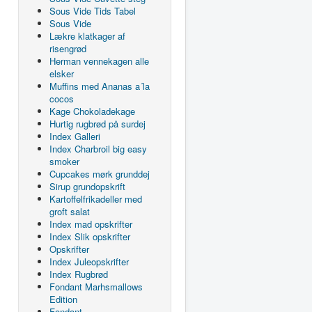
Sous Vide Tids Tabel
Sous Vide
Lækre klatkager af
risengrød
Herman vennekagen alle
elsker
Muffins med Ananas a´la
cocos
Kage Chokoladekage
Hurtig rugbrød på surdej
Index Galleri
Index Charbroil big easy
smoker
Cupcakes mørk grunddej
Sirup grundopskrift
Kartoffelfrikadeller med
groft salat
Index mad opskrifter
Index Slik opskrifter
Opskrifter
Index Juleopskrifter
Index Rugbrød
Fondant Marhsmallows
Edition
Fondant