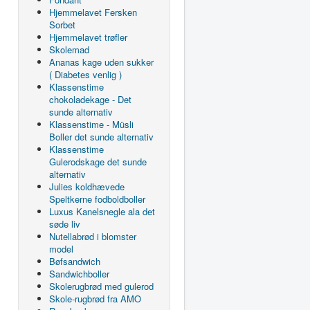
Hjemmelavet Fersken
Sorbet
Hjemmelavet trøfler
Skolemad
Ananas kage uden sukker
( Diabetes venlig )
Klassenstime
chokoladekage - Det
sunde alternativ
Klassenstime - Müsli
Boller det sunde alternativ
Klassenstime
Gulerodskage det sunde
alternativ
Julies koldhævede
Speltkerne fodboldboller
Luxus Kanelsnegle ala det
søde liv
Nutellabrød i blomster
model
Bøfsandwich
Sandwichboller
Skolerugbrød med gulerod
Skole-rugbrød fra AMO