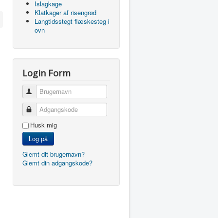
Islagkage
Klatkager af risengrød
Langtidsstegt flæskesteg i
ovn
Login Form
Brugernavn
Adgangskode
Husk mig
Log på
Glemt dit brugernavn?
Glemt din adgangskode?