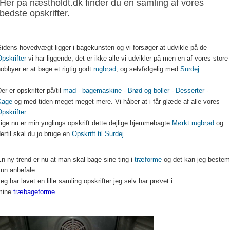
Her på næstholdt.dk finder du en samling af vores
bedste opskrifter.
idens hovedvægt ligger i bagekunsten og vi forsøger at udvikle på de
pskrifter
vi har liggende, det er ikke alle vi udvikler på men en af vores store
obbyer er at bage et rigtig godt
rugbrød
, og selvfølgelig med
Surdej
.
er er opskrifter på/til
mad
-
bagemaskine
-
Brød og boller
-
Desserter
-
Kage
og med tiden meget meget mere. Vi håber at i får glæde af alle vores
pskrifter
.
ige nu er min ynglings opskrift dette dejlige hjemmebagte
Mørkt rugbrød
og
ertil skal du jo bruge en
Opskrift til Surdej
.
n ny trend er nu at man skal bage sine ting i
træforme
og det kan jeg bestem
kun anbefale.
eg har lavet en lille samling opskrifter jeg selv har prøvet i
mine
træbageforme
.