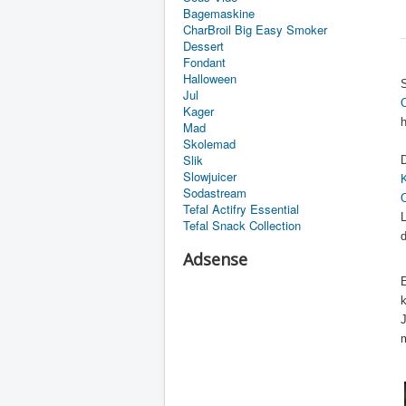
Bagemaskine
CharBroil Big Easy Smoker
Dessert
Fondant
Halloween
S
Jul
O
Kager
h
Mad
Skolemad
Slik
D
Slowjuicer
Sodastream
O
Tefal Actifry Essential
L
Tefal Snack Collection
d
Adsense
E
J