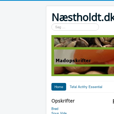
Næstholdt.dk
Søg
…
Home
Tefal Actifry Essential
Opskrifter
Brød
Sous Vide