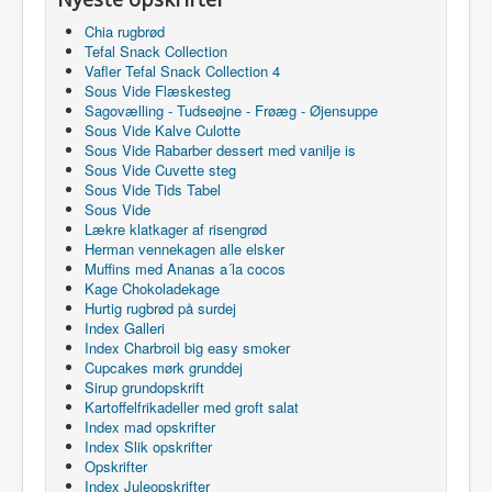
Chia rugbrød
Tefal Snack Collection
Vafler Tefal Snack Collection 4
Sous Vide Flæskesteg
Sagovælling - Tudseøjne - Frøæg - Øjensuppe
Sous Vide Kalve Culotte
Sous Vide Rabarber dessert med vanilje is
Sous Vide Cuvette steg
Sous Vide Tids Tabel
Sous Vide
Lækre klatkager af risengrød
Herman vennekagen alle elsker
Muffins med Ananas a´la cocos
Kage Chokoladekage
Hurtig rugbrød på surdej
Index Galleri
Index Charbroil big easy smoker
Cupcakes mørk grunddej
Sirup grundopskrift
Kartoffelfrikadeller med groft salat
Index mad opskrifter
Index Slik opskrifter
Opskrifter
Index Juleopskrifter