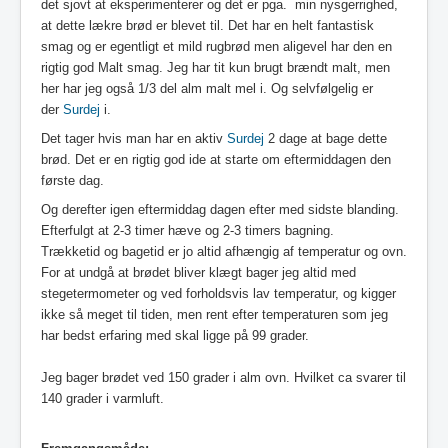
det sjovt at eksperimenterer og det er pga. min nysgerrighed,
at dette lækre brød er blevet til. Det har en helt fantastisk
smag og er egentligt et mild rugbrød men aligevel har den en
rigtig god Malt smag. Jeg har tit kun brugt brændt malt, men
her har jeg også 1/3 del alm malt mel i. Og selvfølgelig er
der
Surdej
i.
Det tager hvis man har en aktiv
Surdej
2 dage at bage dette
brød. Det er en rigtig god ide at starte om eftermiddagen den
første dag.
Og derefter igen eftermiddag dagen efter med sidste blanding.
Efterfulgt at 2-3 timer hæve og 2-3 timers bagning.
Trækketid og bagetid er jo altid
afhængig
af temperatur og ovn.
For at undgå at brødet bliver klægt bager jeg altid med
stegetermometer og ved forholdsvis lav temperatur, og kigger
ikke så meget til tiden, men rent efter temperaturen som jeg
har bedst erfaring med skal ligge på 99 grader.
Jeg bager brødet ved 150 grader i alm ovn. Hvilket ca svarer til
140 grader i varmluft.