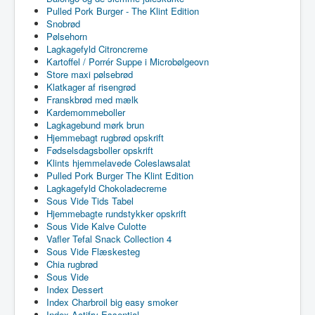
Pulled Pork Burger - The Klint Edition
Snobrød
Pølsehorn
Lagkagefyld Citroncreme
Kartoffel / Porrér Suppe i Microbølgeovn
Store maxi pølsebrød
Klatkager af risengrød
Franskbrød med mælk
Kardemommeboller
Lagkagebund mørk brun
Hjemmebagt rugbrød opskrift
Fødselsdagsboller opskrift
Klints hjemmelavede Coleslawsalat
Pulled Pork Burger The Klint Edition
Lagkagefyld Chokoladecreme
Sous Vide Tids Tabel
Hjemmebagte rundstykker opskrift
Sous Vide Kalve Culotte
Vafler Tefal Snack Collection 4
Sous Vide Flæskesteg
Chia rugbrød
Sous Vide
Index Dessert
Index Charbroil big easy smoker
Index Actifry Essential