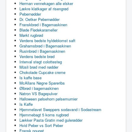
Herman vennekagen alle elsker
Lækre klatkager af risengrød
Pebernødder
Dr. Oetker Pebernødder
Franskbrød i Bagemaskinen
Bløde Flødekarameller
Mørkt rugbrød
Verdens bedste hyldeblomst saft
Grahamsbrød i Bagemaskinen
Rusinbrød i Bagemaskinen
Verdens bedste brød
Interval stegt colottesteg
Müsli brød med nødder
Chokolade Cupcake creme
Is kaffe base
McAllans Nøgne Spareribs
Ølbrød i bagemaskinen
Natron VS Bagepulver
Halloween pølsehorn pølsemumier
Is Kaffe
Hjemmelavet Sweppers sodavand i Sodastream
Hjemmebagt 5 korns rugbrød
Lækker Pasta Gratin med gulerødder
Hvid Peber vs Sort Peber
Fransk nougat