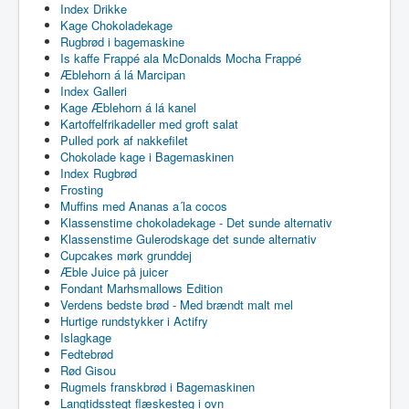
Index Drikke
Kage Chokoladekage
Rugbrød i bagemaskine
Is kaffe Frappé ala McDonalds Mocha Frappé
Æblehorn á lá Marcipan
Index Galleri
Kage Æblehorn á lá kanel
Kartoffelfrikadeller med groft salat
Pulled pork af nakkefilet
Chokolade kage i Bagemaskinen
Index Rugbrød
Frosting
Muffins med Ananas a´la cocos
Klassenstime chokoladekage - Det sunde alternativ
Klassenstime Gulerodskage det sunde alternativ
Cupcakes mørk grunddej
Æble Juice på juicer
Fondant Marhsmallows Edition
Verdens bedste brød - Med brændt malt mel
Hurtige rundstykker i Actifry
Islagkage
Fedtebrød
Rød Gisou
Rugmels franskbrød i Bagemaskinen
Langtidsstegt flæskesteg i ovn