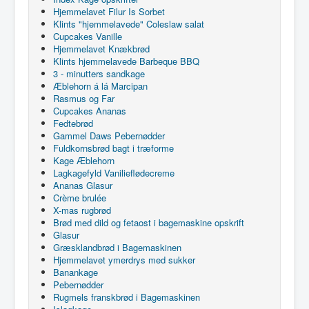
Hjemmelavet Filur Is Sorbet
Klints "hjemmelavede" Coleslaw salat
Cupcakes Vanille
Hjemmelavet Knækbrød
Klints hjemmelavede Barbeque BBQ
3 - minutters sandkage
Æblehorn á lá Marcipan
Rasmus og Far
Cupcakes Ananas
Fedtebrød
Gammel Daws Pebernødder
Fuldkornsbrød bagt i træforme
Kage Æblehorn
Lagkagefyld Vanilieflødecreme
Ananas Glasur
Crème brulée
X-mas rugbrød
Brød med dild og fetaost i bagemaskine opskrift
Glasur
Græsklandbrød i Bagemaskinen
Hjemmelavet ymerdrys med sukker
Banankage
Pebernødder
Rugmels franskbrød i Bagemaskinen