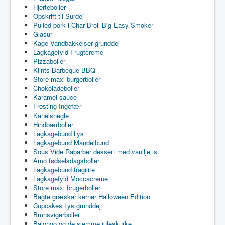
Hjerteboller
Opskrift til Surdej
Pulled pork i Char Broil Big Easy Smoker
Glasur
Kage Vandbakkelser grunddej
Lagkagefyld Frugtcreme
Pizzaboller
Klints Barbeque BBQ
Store maxi burgerboller
Chokoladeboller
Karamel sauce
Frosting Ingefær
Kanelsnegle
Hindbærboller
Lagkagebund Lys
Lagkagebund Mandelbund
Sous Vide Rabarber dessert med vanilje is
Amo fødselsdagsboller
Lagkagebund fragilite
Lagkagefyld Moccacreme
Store maxi brugerboller
Bagte græskar kerner Halloween Edition
Cupcakes Lys grunddej
Brunsvigerboller
Balongo og de slemme juleskurke