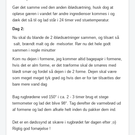
Gør det samme ved den anden iblødsætning, husk dog at
opløse gæren i vandet før andre ingredienser kommes i og
dæk det så til og lad står i 24 timer ved stuetemperatur.
Dag 2:
Nu skal du blande de 2 iblødsætninger sammen, og tilsæt så
salt, brændt malt og de melsorter. Rør nu det hele godt
sammen i nogle minutter
Kom nu dejen i formene, jeg kommer altid bagepapir i formene,
hvis det er alm forme, er det træforme skal de smøres med
blødt smør og fordel så dejen i de 2 forme. Dejen skal være
som meget meget tyk grød og hvis den er for tør tilsættes der
bare mere vand dag
Bag rugbrødene ved 150° i ca. 2 - 3 timer brug et stege
termometer og lad det blive 98
°. Tag derefter de varmebrød ud
af formene og lad dem afkøle helt inden du pakker dem ind.
Det er en dødssynd at skære i rugbrødet før dagen efter ;o)
Rigtig god fornøjelse !