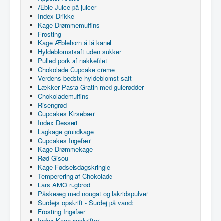
Æble Juice på juicer
Index Drikke
Kage Drømmemuffins
Frosting
Kage Æblehorn á lá kanel
Hyldeblomstsaft uden sukker
Pulled pork af nakkefilet
Chokolade Cupcake creme
Verdens bedste hyldeblomst saft
Lækker Pasta Gratin med gulerødder
Chokolademuffins
Risengrød
Cupcakes Kirsebær
Index Dessert
Lagkage grundkage
Cupcakes Ingefær
Kage Drømmekage
Rød Gisou
Kage Fødselsdagskringle
Temperering af Chokolade
Lars AMO rugbrød
Påskeæg med nougat og lakridspulver
Surdejs opskrift - Surdej på vand:
Frosting Ingefær
Index Kage opskrifter