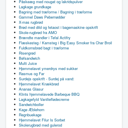
Påskeæg med nougat og lakridspulver
Lagkage grundkage
Bagning med træforme / Bagning i træforme
Gammel Daws Pebernødder
X-mas rugbrød
Brød med dild og fetaost i bagemaskine opskrift
Skole-rugbrød fra AMO
Brændte mandler i Tefal Actifry
Flæskesteg / Kamsteg i Big Easy Smoker fra Char Broil
Fuldkornsbrød bagt i træforme
Risengrød
Bøfsandwich
Multi Juice
Hjemmelavet ymerdrys med sukker
Rasmus og Far
Surdejs opskrift - Surdej på vand:
Hjemmelavet Knækbrød
Ananas Glasur
Klints hjemmelavede Barbeque BBQ
Lagkagefyld Vanilieflødecreme
Sandwichboller
Kage Æblehorn
Regnbuekage
Hjemmelavet Filur Is Sorbet
Skolerugbrød med gulerod