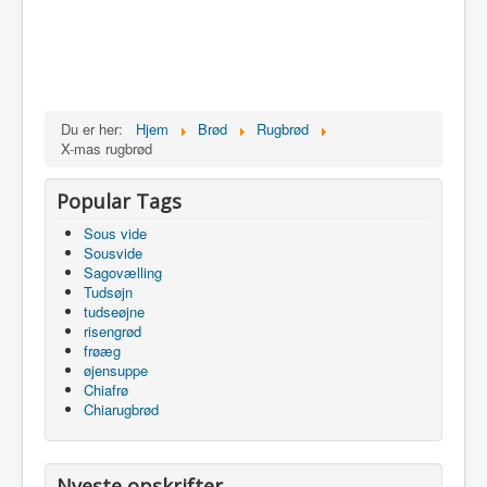
Du er her:
Hjem
Brød
Rugbrød
X-mas rugbrød
Popular Tags
Sous vide
Sousvide
Sagovælling
Tudsøjn
tudseøjne
risengrød
frøæg
øjensuppe
Chiafrø
Chiarugbrød
Nyeste opskrifter