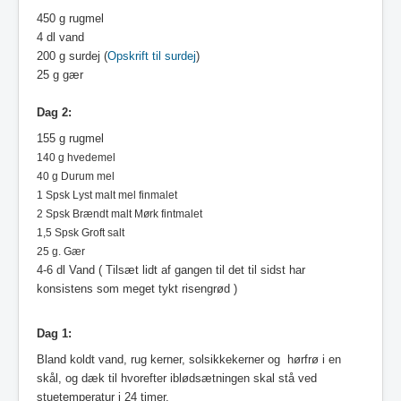
450 g rugmel
4 dl vand
200 g surdej (
Opskrift til surdej
)
25 g gær
Dag 2:
155 g rugmel
140 g hvedemel
40 g Durum mel
1 Spsk Lyst malt mel finmalet
2 Spsk Brændt malt Mørk fintmalet
1,5 Spsk Groft salt
25 g. Gær
4-6 dl Vand ( Tilsæt lidt af gangen til det til sidst har
konsistens som meget tykt risengrød )
Dag 1:
Bland koldt vand, rug kerner, solsikkekerner og hørfrø i en
skål, og dæk til hvorefter iblødsætningen skal stå ved
stuetemperatur i 24 timer.