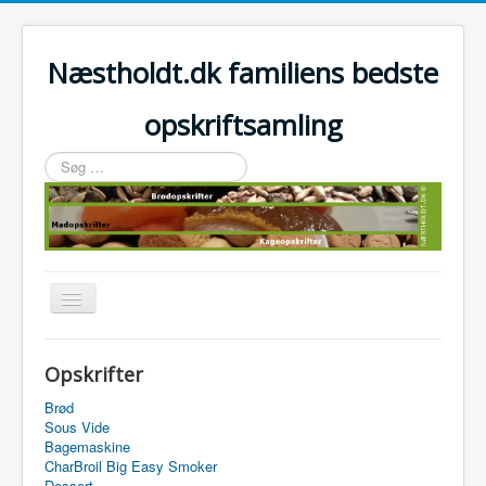
Næstholdt.dk familiens bedste
opskriftsamling
Søg
…
Skift
navigation
Home
Opskrifter
Tefal Actifry Essential
Brød
Sous Vide
Bagemaskine
CharBroil Big Easy Smoker
Dessert