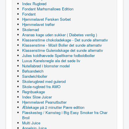
Index Rugbrød
Fondant Marhsmallows Edition
Fondant
Hjemmelavet Fersken Sorbet
Hjemmelavet trøfler
Skolemad
Ananas kage uden sukker ( Diabetes venlig )
Klassenstime chokoladekage - Det sunde alternativ
Klassenstime - Müsli Boller det sunde alternativ
Klassenstime Gulerodskage det sunde alternativ
Julies koldhævede Speltkerne fodboldboller
Luxus Kanelsnegle ala det søde liv
Nutellabrød i blomster model
Bøfsandwich
Sandwichboller
Skolerugbrød med gulerod
Skole-rugbrød fra AMO
Regnbuekage
Index Slow Juicer
Hjemmelavet Peanutbutter
Æblekage på 2 minutter Pære edition
Flæskesteg / Kamsteg i Big Easy Smoker fra Char
Broil
Multi Juice
Appelsin Juice