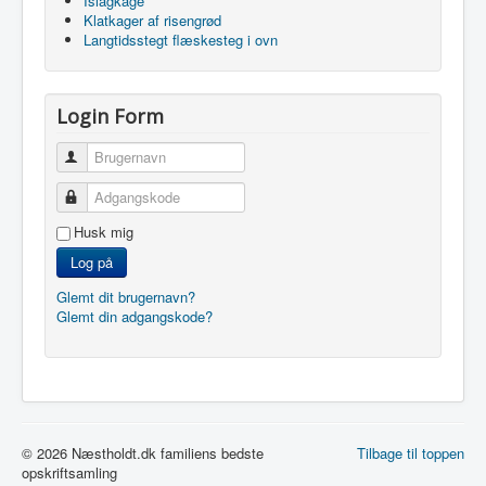
Islagkage
Klatkager af risengrød
Langtidsstegt flæskesteg i ovn
Login Form
Brugernavn
Adgangskode
Husk mig
Log på
Glemt dit brugernavn?
Glemt din adgangskode?
© 2026 Næstholdt.dk familiens bedste
Tilbage til toppen
opskriftsamling