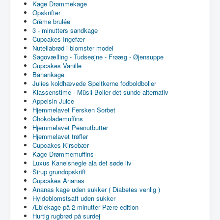
Kage Drømmekage
Opskrifter
Crème brulée
3 - minutters sandkage
Cupcakes Ingefær
Nutellabrød i blomster model
Sagovælling - Tudseøjne - Frøæg - Øjensuppe
Cupcakes Vanille
Banankage
Julies koldhævede Speltkerne fodboldboller
Klassenstime - Müsli Boller det sunde alternativ
Appelsin Juice
Hjemmelavet Fersken Sorbet
Chokolademuffins
Hjemmelavet Peanutbutter
Hjemmelavet trøfler
Cupcakes Kirsebær
Kage Drømmemuffins
Luxus Kanelsnegle ala det søde liv
Sirup grundopskrift
Cupcakes Ananas
Ananas kage uden sukker ( Diabetes venlig )
Hyldeblomstsaft uden sukker
Æblekage på 2 minutter Pære edition
Hurtig rugbrød på surdej