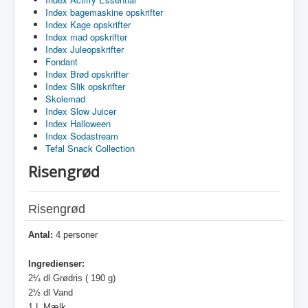
Index bagemaskine opskrifter
Index Kage opskrifter
Index mad opskrifter
Index Juleopskrifter
Fondant
Index Brød opskrifter
Index Slik opskrifter
Skolemad
Index Slow Juicer
Index Halloween
Index Sodastream
Tefal Snack Collection
Risengrød
Risengrød
Antal:
4 personer
Ingredienser:
2
¼ dl Grødris ( 190 g)
2½ dl Vand
1 L Mælk