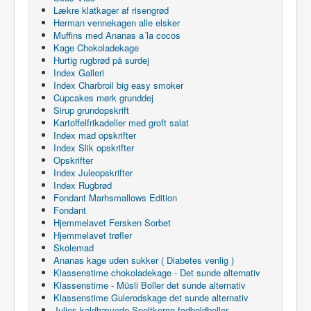
Lækre klatkager af risengrød
Herman vennekagen alle elsker
Muffins med Ananas a´la cocos
Kage Chokoladekage
Hurtig rugbrød på surdej
Index Galleri
Index Charbroil big easy smoker
Cupcakes mørk grunddej
Sirup grundopskrift
Kartoffelfrikadeller med groft salat
Index mad opskrifter
Index Slik opskrifter
Opskrifter
Index Juleopskrifter
Index Rugbrød
Fondant Marhsmallows Edition
Fondant
Hjemmelavet Fersken Sorbet
Hjemmelavet trøfler
Skolemad
Ananas kage uden sukker ( Diabetes venlig )
Klassenstime chokoladekage - Det sunde alternativ
Klassenstime - Müsli Boller det sunde alternativ
Klassenstime Gulerodskage det sunde alternativ
Julies koldhævede Speltkerne fodboldboller