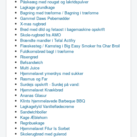
Påskeæg med nougat og lakridspulver
Lagkage grundkage
Bagning med træforme / Bagning i træforme
Gammel Daws Pebernødder
X-mas rugbrød
Brød med dild og fetaost i bagemaskine opskrift
Skole-rugbrød fra AMO
Brændte mandler i Tefal Actifry
Flæskesteg / Kamsteg i Big Easy Smoker fra Char Broil
Fuldkornsbrød bagt i træforme
Risengrød
Bøfsandwich
Multi Juice
Hjemmelavet ymerdrys med sukker
Rasmus og Far
Surdejs opskrift - Surdej på vand:
Hjemmelavet Knækbrød
Ananas Glasur
Klints hjemmelavede Barbeque BBQ
Lagkagefyld Vanilieflødecreme
Sandwichboller
Kage Æblehorn
Regnbuekage
Hjemmelavet Filur Is Sorbet
Skolerugbrød med gulerod