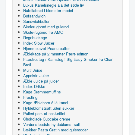
Luxus Kanelsnegle ala det søde liv
Nutellabrød i blomster model
Bøfsandwich
Sandwichboller
Skolerugbrød med gulerod
Skole-rugbrød fra AMO
Regnbuekage
Index Slow Juicer
Hjemmelavet Peanutbutter
Æblekage på 2 minutter Pære edition
Flæskesteg / Kamsteg i Big Easy Smoker fra Char
Broil
Multi Juice
Appelsin Juice
Æble Juice på juicer
Index Drikke
Kage Drømmemuffins
Frosting
Kage Æblehorn á lá kanel
Hyldeblomstsaft uden sukker
Pulled pork af nakkefilet
Chokolade Cupcake creme
Verdens bedste hyldeblomst saft
Lækker Pasta Gratin med gulerødder