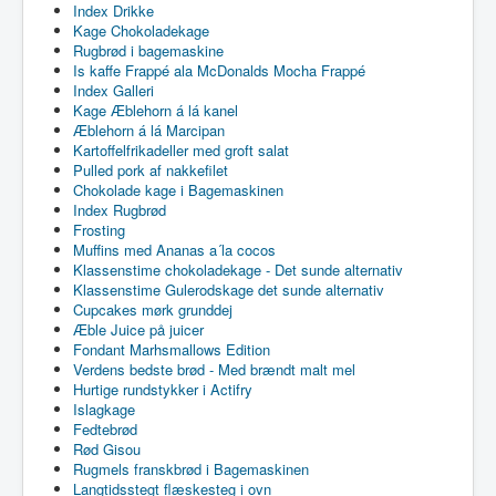
Index Drikke
Kage Chokoladekage
Rugbrød i bagemaskine
Is kaffe Frappé ala McDonalds Mocha Frappé
Index Galleri
Kage Æblehorn á lá kanel
Æblehorn á lá Marcipan
Kartoffelfrikadeller med groft salat
Pulled pork af nakkefilet
Chokolade kage i Bagemaskinen
Index Rugbrød
Frosting
Muffins med Ananas a´la cocos
Klassenstime chokoladekage - Det sunde alternativ
Klassenstime Gulerodskage det sunde alternativ
Cupcakes mørk grunddej
Æble Juice på juicer
Fondant Marhsmallows Edition
Verdens bedste brød - Med brændt malt mel
Hurtige rundstykker i Actifry
Islagkage
Fedtebrød
Rød Gisou
Rugmels franskbrød i Bagemaskinen
Langtidsstegt flæskesteg i ovn