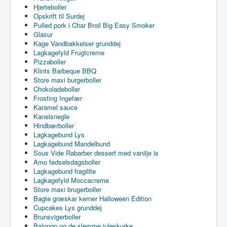
Hjerteboller
Opskrift til Surdej
Pulled pork i Char Broil Big Easy Smoker
Glasur
Kage Vandbakkelser grunddej
Lagkagefyld Frugtcreme
Pizzaboller
Klints Barbeque BBQ
Store maxi burgerboller
Chokoladeboller
Frosting Ingefær
Karamel sauce
Kanelsnegle
Hindbærboller
Lagkagebund Lys
Lagkagebund Mandelbund
Sous Vide Rabarber dessert med vanilje is
Amo fødselsdagsboller
Lagkagebund fragilite
Lagkagefyld Moccacreme
Store maxi brugerboller
Bagte græskar kerner Halloween Edition
Cupcakes Lys grunddej
Brunsvigerboller
Balongo og de slemme juleskurke