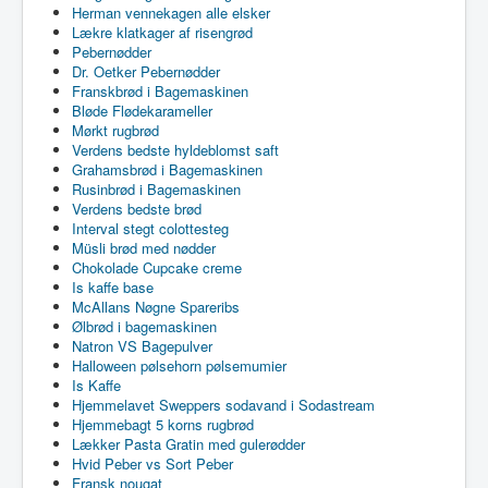
Herman vennekagen alle elsker
Lækre klatkager af risengrød
Pebernødder
Dr. Oetker Pebernødder
Franskbrød i Bagemaskinen
Bløde Flødekarameller
Mørkt rugbrød
Verdens bedste hyldeblomst saft
Grahamsbrød i Bagemaskinen
Rusinbrød i Bagemaskinen
Verdens bedste brød
Interval stegt colottesteg
Müsli brød med nødder
Chokolade Cupcake creme
Is kaffe base
McAllans Nøgne Spareribs
Ølbrød i bagemaskinen
Natron VS Bagepulver
Halloween pølsehorn pølsemumier
Is Kaffe
Hjemmelavet Sweppers sodavand i Sodastream
Hjemmebagt 5 korns rugbrød
Lækker Pasta Gratin med gulerødder
Hvid Peber vs Sort Peber
Fransk nougat