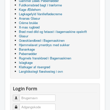
Gammel Daws Pebernødder
Fuldkornsbrød bagt i træforme
Kage Æblehorn
Lagkagefyld Vanilieflødecreme
Ananas Glasur
Crème brulée
X-mas rugbrød
Brød med dild og fetaost i bagemaskine opskrift
Glasur
Græsklandbrød i Bagemaskinen
Hjemmelavet ymerdrys med sukker
Banankage
Pebernødder
Rugmels franskbrød i Bagemaskinen
Islagkage
Klatkager af risengrød
Langtidsstegt flæskesteg i ovn
Login Form
Brugernavn
Adgangskode