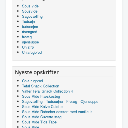
Sous vide
Sousvide
Sagovælling
Tudsøjn
tudseøjne
risengrød
frøæg
øjensuppe
Chiafrø
Chiarugbrød
Nyeste opskrifter
Chia rugbrød
Tefal Snack Collection
Vafler Tefal Snack Collection 4
Sous Vide Flæskesteg
Sagovælling - Tudseøjne - Frøæg - Øjensuppe
Sous Vide Kalve Culotte
Sous Vide Rabarber dessert med vanilje is
Sous Vide Cuvette steg
Sous Vide Tids Tabel
Sous Vide