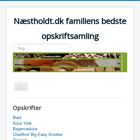
Næstholdt.dk familiens bedste
opskriftsamling
Søg
…
Skift
navigation
Home
Opskrifter
Tefal Actifry Essential
Brød
Sous Vide
Bagemaskine
CharBroil Big Easy Smoker
Dessert