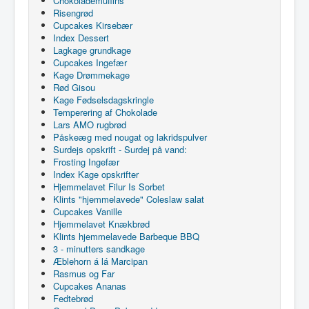
Chokolademuffins
Risengrød
Cupcakes Kirsebær
Index Dessert
Lagkage grundkage
Cupcakes Ingefær
Kage Drømmekage
Rød Gisou
Kage Fødselsdagskringle
Temperering af Chokolade
Lars AMO rugbrød
Påskeæg med nougat og lakridspulver
Surdejs opskrift - Surdej på vand:
Frosting Ingefær
Index Kage opskrifter
Hjemmelavet Filur Is Sorbet
Klints "hjemmelavede" Coleslaw salat
Cupcakes Vanille
Hjemmelavet Knækbrød
Klints hjemmelavede Barbeque BBQ
3 - minutters sandkage
Æblehorn á lá Marcipan
Rasmus og Far
Cupcakes Ananas
Fedtebrød