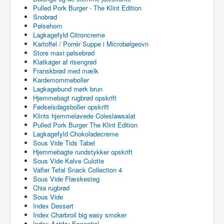
Pulled Pork Burger - The Klint Edition
Snobrød
Pølsehorn
Lagkagefyld Citroncreme
Kartoffel / Porrér Suppe i Microbølgeovn
Store maxi pølsebrød
Klatkager af risengrød
Franskbrød med mælk
Kardemommeboller
Lagkagebund mørk brun
Hjemmebagt rugbrød opskrift
Fødselsdagsboller opskrift
Klints hjemmelavede Coleslawsalat
Pulled Pork Burger The Klint Edition
Lagkagefyld Chokoladecreme
Sous Vide Tids Tabel
Hjemmebagte rundstykker opskrift
Sous Vide Kalve Culotte
Vafler Tefal Snack Collection 4
Sous Vide Flæskesteg
Chia rugbrød
Sous Vide
Index Dessert
Index Charbroil big easy smoker
Index Actifry Essential