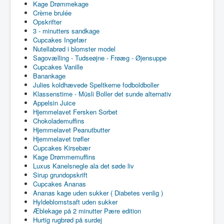
Kage Drømmekage
Crème brulée
Opskrifter
3 - minutters sandkage
Cupcakes Ingefær
Nutellabrød i blomster model
Sagovælling - Tudseøjne - Frøæg - Øjensuppe
Cupcakes Vanille
Banankage
Julies koldhævede Speltkerne fodboldboller
Klassenstime - Müsli Boller det sunde alternativ
Appelsin Juice
Hjemmelavet Fersken Sorbet
Chokolademuffins
Hjemmelavet Peanutbutter
Hjemmelavet trøfler
Cupcakes Kirsebær
Kage Drømmemuffins
Luxus Kanelsnegle ala det søde liv
Sirup grundopskrift
Cupcakes Ananas
Ananas kage uden sukker ( Diabetes venlig )
Hyldeblomstsaft uden sukker
Æblekage på 2 minutter Pære edition
Hurtig rugbrød på surdej