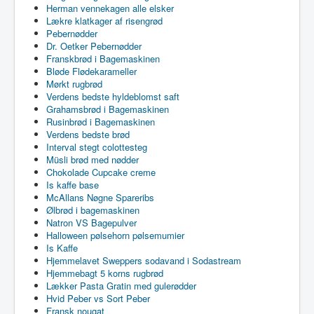
Herman vennekagen alle elsker
Lækre klatkager af risengrød
Pebernødder
Dr. Oetker Pebernødder
Franskbrød i Bagemaskinen
Bløde Flødekarameller
Mørkt rugbrød
Verdens bedste hyldeblomst saft
Grahamsbrød i Bagemaskinen
Rusinbrød i Bagemaskinen
Verdens bedste brød
Interval stegt colottesteg
Müsli brød med nødder
Chokolade Cupcake creme
Is kaffe base
McAllans Nøgne Spareribs
Ølbrød i bagemaskinen
Natron VS Bagepulver
Halloween pølsehorn pølsemumier
Is Kaffe
Hjemmelavet Sweppers sodavand i Sodastream
Hjemmebagt 5 korns rugbrød
Lækker Pasta Gratin med gulerødder
Hvid Peber vs Sort Peber
Fransk nougat