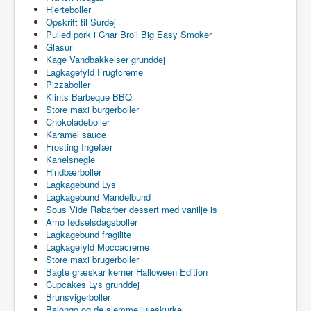
Hjerteboller
Opskrift til Surdej
Pulled pork i Char Broil Big Easy Smoker
Glasur
Kage Vandbakkelser grunddej
Lagkagefyld Frugtcreme
Pizzaboller
Klints Barbeque BBQ
Store maxi burgerboller
Chokoladeboller
Karamel sauce
Frosting Ingefær
Kanelsnegle
Hindbærboller
Lagkagebund Lys
Lagkagebund Mandelbund
Sous Vide Rabarber dessert med vanilje is
Amo fødselsdagsboller
Lagkagebund fragilite
Lagkagefyld Moccacreme
Store maxi brugerboller
Bagte græskar kerner Halloween Edition
Cupcakes Lys grunddej
Brunsvigerboller
Balongo og de slemme juleskurke