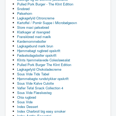
Pulled Pork Burger - The Klint Edition
Snobrød
Pølsehorn
Lagkagefyld Citroncreme
Kartoffel / Porrér Suppe i Microbølgeovn
Store maxi pølsebrød
Klatkager af risengrød
Franskbrød med mælk
Kardemommeboller
Lagkagebund mørk brun
Hjemmebagt rugbrød opskrift
Fødselsdagsboller opskrift
Klints hjemmelavede Coleslawsalat
Pulled Pork Burger The Klint Edition
Lagkagefyld Chokoladecreme
Sous Vide Tids Tabel
Hjemmebagte rundstykker opskrift
Sous Vide Kalve Culotte
Vafler Tefal Snack Collection 4
Sous Vide Flæskesteg
Chia rugbrød
Sous Vide
Index Dessert
Index Charbroil big easy smoker
Index Actifry Essential