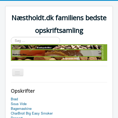
Næstholdt.dk familiens bedste
opskriftsamling
Søg
…
Skift
navigation
Home
Opskrifter
Tefal Actifry Essential
Brød
Sous Vide
Bagemaskine
CharBroil Big Easy Smoker
Dessert