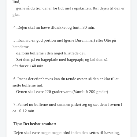
lind,
gerne så du tror der er for lidt mel i opskriften. Rør dejen til den er
glat.
4. Dejen skal nu hæve tildækket og lunt i 30 min.
5. Kom nu en god portion mel (gerne Durum mel) eller Olie på
hænderne,
og form bollerne i den noget klistrede dej.
Sæt dem på en bageplade med bagepapir, og lad dem så
efterhæve i 40 min.
6. Imens der efter hæves kan du tænde ovnen så den er klar til at
sætte bollerne ind.
Ovnen skal være 220 grader varm (Varmluft 200 grader)
7. Pensel nu bollerne med sammen pisket æg og sæt dem i ovnen i
ca 10-12 min.
Tips:
Det bedste resultat:
Dejen skal være meget meget blød inden den sættes til hævning,