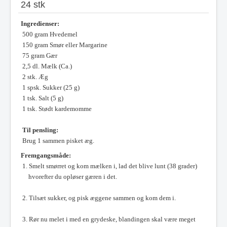
24 stk
Ingredienser:
500 gram Hvedemel
150 gram Smør eller Margarine
75 gram Gær
2,5 dl. Mælk (Ca.)
2 stk. Æg
1 spsk. Sukker (25 g)
1 tsk. Salt (5 g)
1 tsk. Stødt kardemomme
Til pensling:
Brug 1 sammen pisket æg.
Fremgangsmåde:
1. Smelt smørret og kom mælken i, lad det blive lunt (38 grader)
hvorefter du opløser gæren i det.
2. Tilsæt sukker, og pisk æggene sammen og kom dem i.
3. Rør nu melet i med en grydeske, blandingen skal være meget