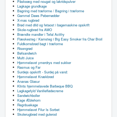
Påskeæg med nougat og lakridspulver
Lagkage grundkage
Bagning med træforme / Bagning i træforme
Gammel Daws Pebernødder
X-mas rugbrød
Brød med dild og fetaost i bagemaskine opskrift
Skole-rugbrød fra AMO
Brændte mandler i Tefal Actifry
Flæskesteg / Kamsteg i Big Easy Smoker fra Char Broil
Fuldkornsbrød bagt i træforme
Risengrød
Bøfsandwich
Multi Juice
Hjemmelavet ymerdrys med sukker
Rasmus og Far
Surdejs opskrift - Surdej på vand:
Hjemmelavet Knækbrød
Ananas Glasur
Klints hjemmelavede Barbeque BBQ
Lagkagefyld Vanilieflødecreme
Sandwichboller
Kage Æblehorn
Regnbuekage
Hjemmelavet Filur Is Sorbet
Skolerugbrød med gulerod