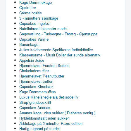
Kage Drømmekage
Opskrifter
Crème brulée
3 - minutters sandkage
Cupcakes Ingefær
Nutellabrød i blomster model
Sagovælling - Tudseøjne - Frøæg - Øjensuppe
Cupcakes Vanille
Banankage
Julies koldhævede Speltkerne fodboldboller
Klassenstime - Müsli Boller det sunde alternativ
Appelsin Juice
Hjemmelavet Fersken Sorbet
Chokolademuffins
Hjemmelavet Peanutbutter
Hjemmelavet trøfler
Cupcakes Kirsebær
Kage Drømmemuffins
Luxus Kanelsnegle ala det søde liv
Sirup grundopskrift
Cupcakes Ananas
Ananas kage uden sukker ( Diabetes venlig )
Hyldeblomstsaft uden sukker
Æblekage på 2 minutter Pære edition
Hurtig rugbrød på surdej