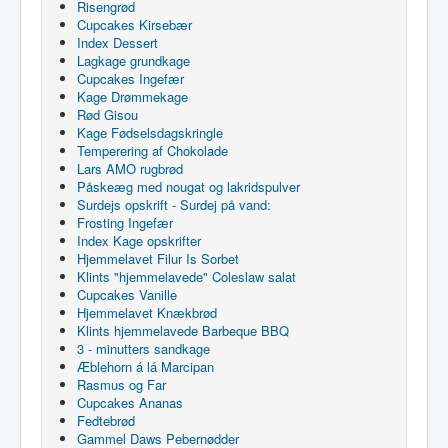
Risengrød
Cupcakes Kirsebær
Index Dessert
Lagkage grundkage
Cupcakes Ingefær
Kage Drømmekage
Rød Gisou
Kage Fødselsdagskringle
Temperering af Chokolade
Lars AMO rugbrød
Påskeæg med nougat og lakridspulver
Surdejs opskrift - Surdej på vand:
Frosting Ingefær
Index Kage opskrifter
Hjemmelavet Filur Is Sorbet
Klints "hjemmelavede" Coleslaw salat
Cupcakes Vanille
Hjemmelavet Knækbrød
Klints hjemmelavede Barbeque BBQ
3 - minutters sandkage
Æblehorn á lá Marcipan
Rasmus og Far
Cupcakes Ananas
Fedtebrød
Gammel Daws Pebernødder