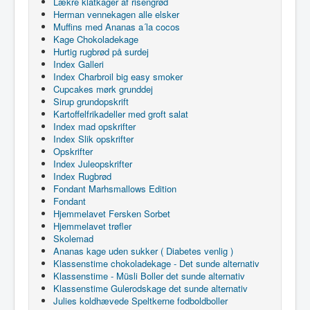
Lækre klatkager af risengrød
Herman vennekagen alle elsker
Muffins med Ananas a´la cocos
Kage Chokoladekage
Hurtig rugbrød på surdej
Index Galleri
Index Charbroil big easy smoker
Cupcakes mørk grunddej
Sirup grundopskrift
Kartoffelfrikadeller med groft salat
Index mad opskrifter
Index Slik opskrifter
Opskrifter
Index Juleopskrifter
Index Rugbrød
Fondant Marhsmallows Edition
Fondant
Hjemmelavet Fersken Sorbet
Hjemmelavet trøfler
Skolemad
Ananas kage uden sukker ( Diabetes venlig )
Klassenstime chokoladekage - Det sunde alternativ
Klassenstime - Müsli Boller det sunde alternativ
Klassenstime Gulerodskage det sunde alternativ
Julies koldhævede Speltkerne fodboldboller