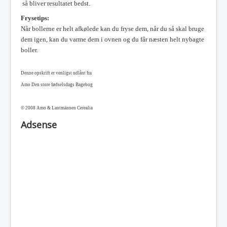
så bliver resultatet bedst.
Frysetips:
Når bollerne er helt afkølede kan du fryse dem, når du så skal bruge
dem igen, kan du varme dem i ovnen og du får næsten helt nybagte
boller.
Denne opskrift er venligst udlånt fra
Amo Den store fødselsdags Bagebog
© 2008 Amo & Lantmännen Cerealia
Adsense