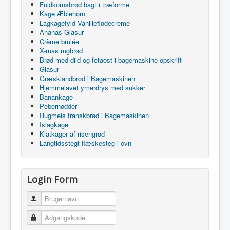
Fuldkornsbrød bagt i træforme
Kage Æblehorn
Lagkagefyld Vanilieflødecreme
Ananas Glasur
Crème brulée
X-mas rugbrød
Brød med dild og fetaost i bagemaskine opskrift
Glasur
Græsklandbrød i Bagemaskinen
Hjemmelavet ymerdrys med sukker
Banankage
Pebernødder
Rugmels franskbrød i Bagemaskinen
Islagkage
Klatkager af risengrød
Langtidsstegt flæskesteg i ovn
Login Form
Brugernavn
Adgangskode