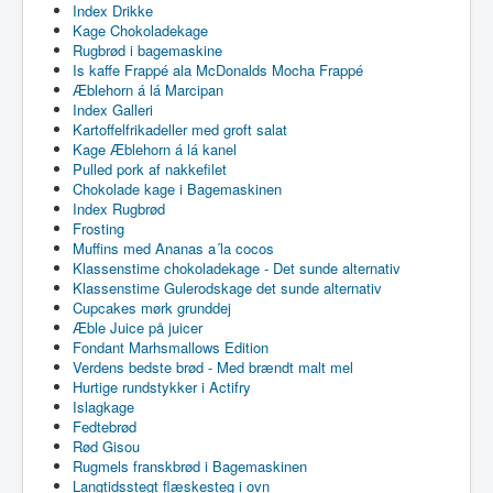
Index Drikke
Kage Chokoladekage
Rugbrød i bagemaskine
Is kaffe Frappé ala McDonalds Mocha Frappé
Æblehorn á lá Marcipan
Index Galleri
Kartoffelfrikadeller med groft salat
Kage Æblehorn á lá kanel
Pulled pork af nakkefilet
Chokolade kage i Bagemaskinen
Index Rugbrød
Frosting
Muffins med Ananas a´la cocos
Klassenstime chokoladekage - Det sunde alternativ
Klassenstime Gulerodskage det sunde alternativ
Cupcakes mørk grunddej
Æble Juice på juicer
Fondant Marhsmallows Edition
Verdens bedste brød - Med brændt malt mel
Hurtige rundstykker i Actifry
Islagkage
Fedtebrød
Rød Gisou
Rugmels franskbrød i Bagemaskinen
Langtidsstegt flæskesteg i ovn