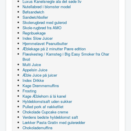
Luxus Kanelsnegle ala det søde liv
Nutellabrød i blomster model
Bøfsandwich
Sandwichboller
Skolerugbrød med gulerod
Skole-rugbrød fra AMO
Regnbuekage
Index Slow Juicer
Hjemmelavet Peanutbutter
Æblekage på 2 minutter Pære edition
Flæskesteg / Kamsteg i Big Easy Smoker fra Char
Broil
Multi Juice
Appelsin Juice
Æble Juice på juicer
Index Drikke
Kage Drømmemuffins
Frosting
Kage Æblehorn á lá kanel
Hyldeblomstsaft uden sukker
Pulled pork af nakkefilet
Chokolade Cupcake creme
Verdens bedste hyldeblomst saft
Lækker Pasta Gratin med gulerødder
Chokolademuffins