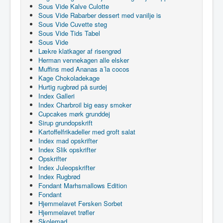
Sous Vide Kalve Culotte
Sous Vide Rabarber dessert med vanilje is
Sous Vide Cuvette steg
Sous Vide Tids Tabel
Sous Vide
Lækre klatkager af risengrød
Herman vennekagen alle elsker
Muffins med Ananas a´la cocos
Kage Chokoladekage
Hurtig rugbrød på surdej
Index Galleri
Index Charbroil big easy smoker
Cupcakes mørk grunddej
Sirup grundopskrift
Kartoffelfrikadeller med groft salat
Index mad opskrifter
Index Slik opskrifter
Opskrifter
Index Juleopskrifter
Index Rugbrød
Fondant Marhsmallows Edition
Fondant
Hjemmelavet Fersken Sorbet
Hjemmelavet trøfler
Skolemad