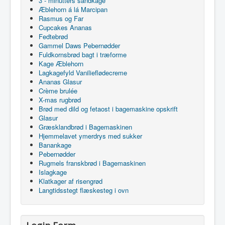
3 - minutters sandkage
Æblehorn á lá Marcipan
Rasmus og Far
Cupcakes Ananas
Fedtebrød
Gammel Daws Pebernødder
Fuldkornsbrød bagt i træforme
Kage Æblehorn
Lagkagefyld Vanilieflødecreme
Ananas Glasur
Crème brulée
X-mas rugbrød
Brød med dild og fetaost i bagemaskine opskrift
Glasur
Græsklandbrød i Bagemaskinen
Hjemmelavet ymerdrys med sukker
Banankage
Pebernødder
Rugmels franskbrød i Bagemaskinen
Islagkage
Klatkager af risengrød
Langtidsstegt flæskesteg i ovn