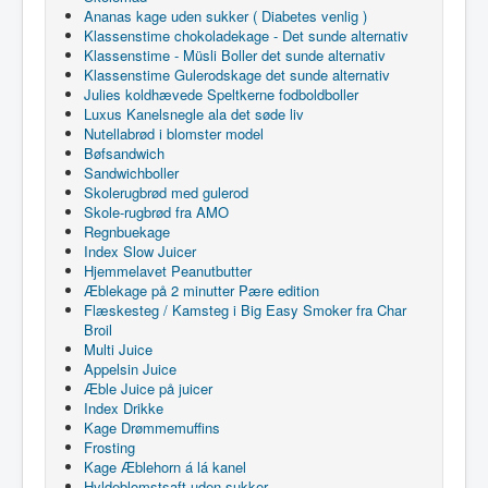
Ananas kage uden sukker ( Diabetes venlig )
Klassenstime chokoladekage - Det sunde alternativ
Klassenstime - Müsli Boller det sunde alternativ
Klassenstime Gulerodskage det sunde alternativ
Julies koldhævede Speltkerne fodboldboller
Luxus Kanelsnegle ala det søde liv
Nutellabrød i blomster model
Bøfsandwich
Sandwichboller
Skolerugbrød med gulerod
Skole-rugbrød fra AMO
Regnbuekage
Index Slow Juicer
Hjemmelavet Peanutbutter
Æblekage på 2 minutter Pære edition
Flæskesteg / Kamsteg i Big Easy Smoker fra Char
Broil
Multi Juice
Appelsin Juice
Æble Juice på juicer
Index Drikke
Kage Drømmemuffins
Frosting
Kage Æblehorn á lá kanel
Hyldeblomstsaft uden sukker