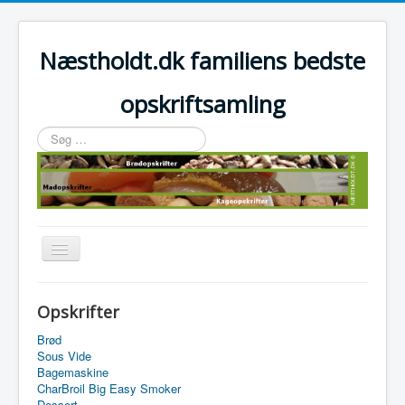
Næstholdt.dk familiens bedste
opskriftsamling
Søg
…
Skift
navigation
Home
Opskrifter
Tefal Actifry Essential
Brød
Sous Vide
Bagemaskine
CharBroil Big Easy Smoker
Dessert