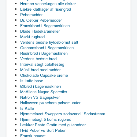
Herman vennekagen alle elsker
Lækre klatkager af risengrød
Pebernødder
Dr. Oetker Pebernødder
Franskbrød i Bagemaskinen
Bløde Flødekarameller
Mørkt rugbrød
Verdens bedste hyldeblomst saft
Grahamsbrød i Bagemaskinen
Rusinbrød i Bagemaskinen
Verdens bedste brød
Interval stegt colottesteg
Müsli brød med nødder
Chokolade Cupcake creme
Is kaffe base
Ølbrød i bagemaskinen
McAllans Nøgne Spareribs
Natron VS Bagepulver
Halloween pølsehorn pølsemumier
Is Kaffe
Hjemmelavet Sweppers sodavand i Sodastream
Hjemmebagt 5 korns rugbrød
Lækker Pasta Gratin med gulerødder
Hvid Peber vs Sort Peber
Fransk nougat