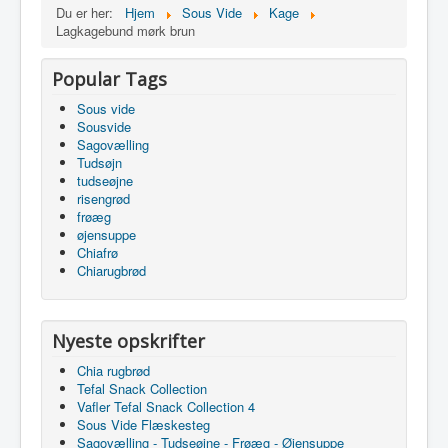
Du er her:
Hjem
Sous Vide
Kage
Lagkagebund mørk brun
Popular Tags
Sous vide
Sousvide
Sagovælling
Tudsøjn
tudseøjne
risengrød
frøæg
øjensuppe
Chiafrø
Chiarugbrød
Nyeste opskrifter
Chia rugbrød
Tefal Snack Collection
Vafler Tefal Snack Collection 4
Sous Vide Flæskesteg
Sagovælling - Tudseøjne - Frøæg - Øjensuppe