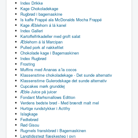
Index Drikke
Kage Chokoladekage
Rugbrød i bagemaskine
Is kaffe Frappé ala McDonalds Mocha Frappé
Kage Æblehorn á lá kanel
Index Galleri
Kartoffelfrikadeller med groft salat
Æblehorn á lá Marcipan
Pulled pork af nakkefilet
Chokolade kage i Bagemaskinen
Index Rugbrød
Frosting
Muffins med Ananas a´la cocos
Klassenstime chokoladekage - Det sunde alternativ
Klassenstime Gulerodskage det sunde alternativ
Cupcakes mørk grunddej
Æble Juice på juicer
Fondant Marhsmallows Edition
Verdens bedste brød - Med brændt malt mel
Hurtige rundstykker i Actifry
Islagkage
Fedtebrød
Rød Gisou
Rugmels franskbrød i Bagemaskinen
Langtidsstegt flæskesteg i ovn