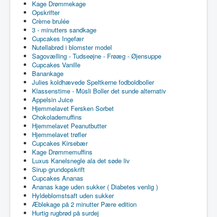
Kage Drømmekage
Opskrifter
Crème brulée
3 - minutters sandkage
Cupcakes Ingefær
Nutellabrød i blomster model
Sagovælling - Tudseøjne - Frøæg - Øjensuppe
Cupcakes Vanille
Banankage
Julies koldhævede Speltkerne fodboldboller
Klassenstime - Müsli Boller det sunde alternativ
Appelsin Juice
Hjemmelavet Fersken Sorbet
Chokolademuffins
Hjemmelavet Peanutbutter
Hjemmelavet trøfler
Cupcakes Kirsebær
Kage Drømmemuffins
Luxus Kanelsnegle ala det søde liv
Sirup grundopskrift
Cupcakes Ananas
Ananas kage uden sukker ( Diabetes venlig )
Hyldeblomstsaft uden sukker
Æblekage på 2 minutter Pære edition
Hurtig rugbrød på surdej