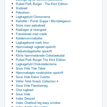
Pulled Pork Burger - The Klint Edition
Snobrød
Pølsehorn
Lagkagefyld Citroncreme
Kartoffel / Porrér Suppe i Microbølgeovn
Store maxi pølsebrød
Klatkager af risengrød
Franskbrød med mælk
Kardemommeboller
Lagkagebund mørk brun
Hjemmebagt rugbrød opskrift
Fødselsdagsboller opskrift
Klints hjemmelavede Coleslawsalat
Pulled Pork Burger The Klint Edition
Lagkagefyld Chokoladecreme
Sous Vide Tids Tabel
Hjemmebagte rundstykker opskrift
Sous Vide Kalve Culotte
Vafler Tefal Snack Collection 4
Sous Vide Flæskesteg
Chia rugbrød
Sous Vide
Index Dessert
Index Charbroil big easy smoker
Index Actifry Essential