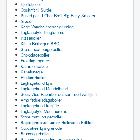
Hjerteboller
Opskrift til Surdej
Pulled pork i Char Broil Big Easy Smoker
Glasur
Kage Vandbakkelser grunddej
Lagkagefyld Frugtcreme
Pizzaboller
Klints Barbeque BBQ
Store maxi burgerboller
Chokoladeboller
Frosting Ingefær
Karamel sauce
Kanelsnegle
Hindbærboller
Lagkagebund Lys
Lagkagebund Mandelbund
Sous Vide Rabarber dessert med vanilje is
Amo fødselsdagsboller
Lagkagebund fragilite
Lagkagefyld Moccacreme
Store maxi brugerboller
Bagte græskar kerner Halloween Edition
Cupcakes Lys grunddej
Brunsvigerboller
Balongo og de slemme juleskurke