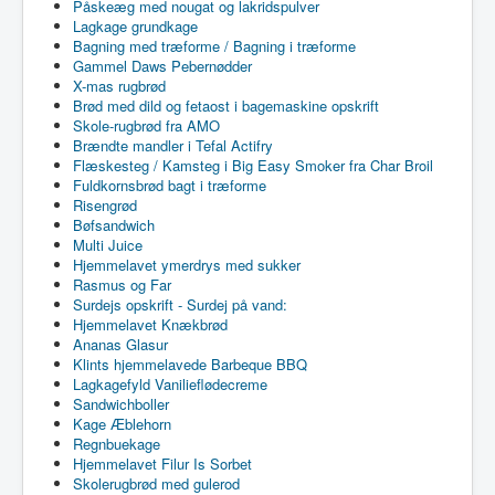
Påskeæg med nougat og lakridspulver
Lagkage grundkage
Bagning med træforme / Bagning i træforme
Gammel Daws Pebernødder
X-mas rugbrød
Brød med dild og fetaost i bagemaskine opskrift
Skole-rugbrød fra AMO
Brændte mandler i Tefal Actifry
Flæskesteg / Kamsteg i Big Easy Smoker fra Char Broil
Fuldkornsbrød bagt i træforme
Risengrød
Bøfsandwich
Multi Juice
Hjemmelavet ymerdrys med sukker
Rasmus og Far
Surdejs opskrift - Surdej på vand:
Hjemmelavet Knækbrød
Ananas Glasur
Klints hjemmelavede Barbeque BBQ
Lagkagefyld Vanilieflødecreme
Sandwichboller
Kage Æblehorn
Regnbuekage
Hjemmelavet Filur Is Sorbet
Skolerugbrød med gulerod