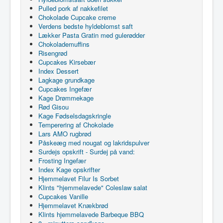
Pulled pork af nakkefilet
Chokolade Cupcake creme
Verdens bedste hyldeblomst saft
Lækker Pasta Gratin med gulerødder
Chokolademuffins
Risengrød
Cupcakes Kirsebær
Index Dessert
Lagkage grundkage
Cupcakes Ingefær
Kage Drømmekage
Rød Gisou
Kage Fødselsdagskringle
Temperering af Chokolade
Lars AMO rugbrød
Påskeæg med nougat og lakridspulver
Surdejs opskrift - Surdej på vand:
Frosting Ingefær
Index Kage opskrifter
Hjemmelavet Filur Is Sorbet
Klints "hjemmelavede" Coleslaw salat
Cupcakes Vanille
Hjemmelavet Knækbrød
Klints hjemmelavede Barbeque BBQ