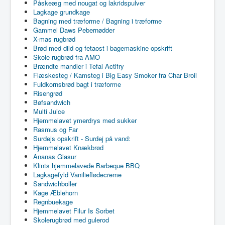
Påskeæg med nougat og lakridspulver
Lagkage grundkage
Bagning med træforme / Bagning i træforme
Gammel Daws Pebernødder
X-mas rugbrød
Brød med dild og fetaost i bagemaskine opskrift
Skole-rugbrød fra AMO
Brændte mandler i Tefal Actifry
Flæskesteg / Kamsteg i Big Easy Smoker fra Char Broil
Fuldkornsbrød bagt i træforme
Risengrød
Bøfsandwich
Multi Juice
Hjemmelavet ymerdrys med sukker
Rasmus og Far
Surdejs opskrift - Surdej på vand:
Hjemmelavet Knækbrød
Ananas Glasur
Klints hjemmelavede Barbeque BBQ
Lagkagefyld Vanilieflødecreme
Sandwichboller
Kage Æblehorn
Regnbuekage
Hjemmelavet Filur Is Sorbet
Skolerugbrød med gulerod