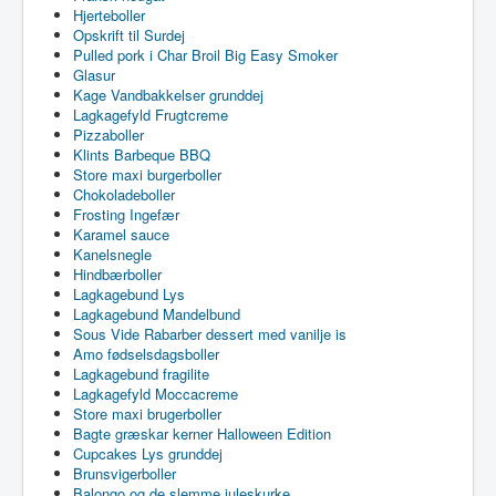
Hjerteboller
Opskrift til Surdej
Pulled pork i Char Broil Big Easy Smoker
Glasur
Kage Vandbakkelser grunddej
Lagkagefyld Frugtcreme
Pizzaboller
Klints Barbeque BBQ
Store maxi burgerboller
Chokoladeboller
Frosting Ingefær
Karamel sauce
Kanelsnegle
Hindbærboller
Lagkagebund Lys
Lagkagebund Mandelbund
Sous Vide Rabarber dessert med vanilje is
Amo fødselsdagsboller
Lagkagebund fragilite
Lagkagefyld Moccacreme
Store maxi brugerboller
Bagte græskar kerner Halloween Edition
Cupcakes Lys grunddej
Brunsvigerboller
Balongo og de slemme juleskurke