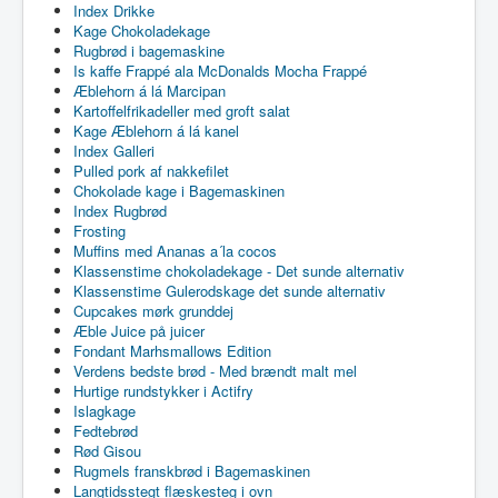
Index Drikke
Kage Chokoladekage
Rugbrød i bagemaskine
Is kaffe Frappé ala McDonalds Mocha Frappé
Æblehorn á lá Marcipan
Kartoffelfrikadeller med groft salat
Kage Æblehorn á lá kanel
Index Galleri
Pulled pork af nakkefilet
Chokolade kage i Bagemaskinen
Index Rugbrød
Frosting
Muffins med Ananas a´la cocos
Klassenstime chokoladekage - Det sunde alternativ
Klassenstime Gulerodskage det sunde alternativ
Cupcakes mørk grunddej
Æble Juice på juicer
Fondant Marhsmallows Edition
Verdens bedste brød - Med brændt malt mel
Hurtige rundstykker i Actifry
Islagkage
Fedtebrød
Rød Gisou
Rugmels franskbrød i Bagemaskinen
Langtidsstegt flæskesteg i ovn