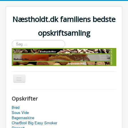
Næstholdt.dk familiens bedste
opskriftsamling
Søg
…
Skift
navigation
Home
Opskrifter
Tefal Actifry Essential
Brød
Sous Vide
Bagemaskine
CharBroil Big Easy Smoker
Dessert