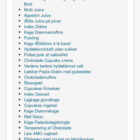
Broil
Multi Juice
Appelsin Juice
Æble Juice på juicer
Index Drikke
Kage Drømmemuffins
Frosting
Kage Æblehorn á lá kanel
Hyldeblomstsaft uden sukker
Pulled pork af nakkefilet
Chokolade Cupcake creme
Verdens bedste hyldeblomst saft
Lækker Pasta Gratin med gulerødder
Chokolademuffins
Risengrød
Cupcakes Kirsebær
Index Dessert
Lagkage grundkage
Cupcakes Ingefær
Kage Drømmekage
Rød Gisou
Kage Fødselsdagskringle
Temperering af Chokolade
Lars AMO rugbrød
Påskeæg med nougat og lakridspulver