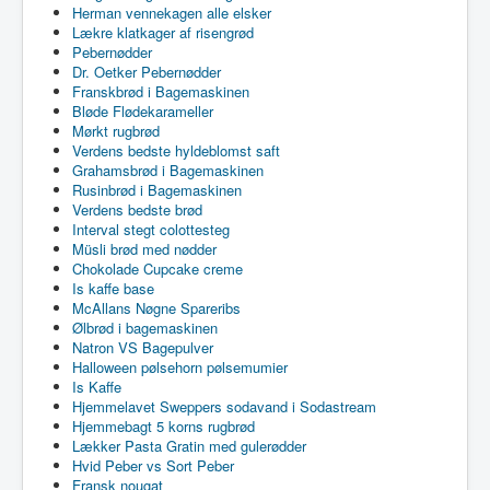
Herman vennekagen alle elsker
Lækre klatkager af risengrød
Pebernødder
Dr. Oetker Pebernødder
Franskbrød i Bagemaskinen
Bløde Flødekarameller
Mørkt rugbrød
Verdens bedste hyldeblomst saft
Grahamsbrød i Bagemaskinen
Rusinbrød i Bagemaskinen
Verdens bedste brød
Interval stegt colottesteg
Müsli brød med nødder
Chokolade Cupcake creme
Is kaffe base
McAllans Nøgne Spareribs
Ølbrød i bagemaskinen
Natron VS Bagepulver
Halloween pølsehorn pølsemumier
Is Kaffe
Hjemmelavet Sweppers sodavand i Sodastream
Hjemmebagt 5 korns rugbrød
Lækker Pasta Gratin med gulerødder
Hvid Peber vs Sort Peber
Fransk nougat