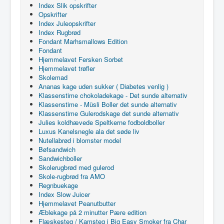
Index Slik opskrifter
Opskrifter
Index Juleopskrifter
Index Rugbrød
Fondant Marhsmallows Edition
Fondant
Hjemmelavet Fersken Sorbet
Hjemmelavet trøfler
Skolemad
Ananas kage uden sukker ( Diabetes venlig )
Klassenstime chokoladekage - Det sunde alternativ
Klassenstime - Müsli Boller det sunde alternativ
Klassenstime Gulerodskage det sunde alternativ
Julies koldhævede Speltkerne fodboldboller
Luxus Kanelsnegle ala det søde liv
Nutellabrød i blomster model
Bøfsandwich
Sandwichboller
Skolerugbrød med gulerod
Skole-rugbrød fra AMO
Regnbuekage
Index Slow Juicer
Hjemmelavet Peanutbutter
Æblekage på 2 minutter Pære edition
Flæskesteg / Kamsteg i Big Easy Smoker fra Char