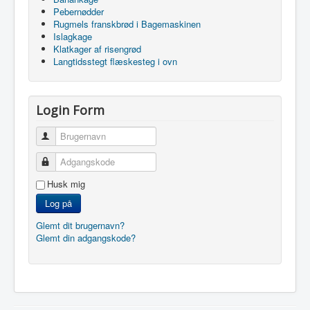
Pebernødder
Rugmels franskbrød i Bagemaskinen
Islagkage
Klatkager af risengrød
Langtidsstegt flæskesteg i ovn
Login Form
Brugernavn
Adgangskode
Husk mig
Log på
Glemt dit brugernavn?
Glemt din adgangskode?