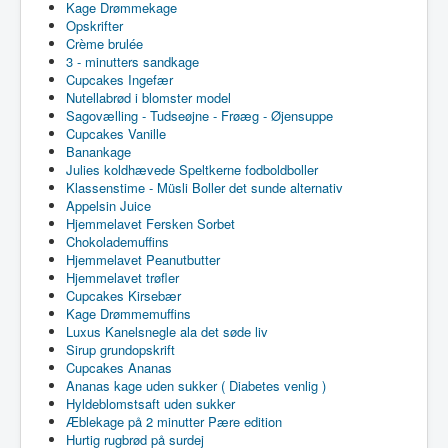
Kage Drømmekage
Opskrifter
Crème brulée
3 - minutters sandkage
Cupcakes Ingefær
Nutellabrød i blomster model
Sagovælling - Tudseøjne - Frøæg - Øjensuppe
Cupcakes Vanille
Banankage
Julies koldhævede Speltkerne fodboldboller
Klassenstime - Müsli Boller det sunde alternativ
Appelsin Juice
Hjemmelavet Fersken Sorbet
Chokolademuffins
Hjemmelavet Peanutbutter
Hjemmelavet trøfler
Cupcakes Kirsebær
Kage Drømmemuffins
Luxus Kanelsnegle ala det søde liv
Sirup grundopskrift
Cupcakes Ananas
Ananas kage uden sukker ( Diabetes venlig )
Hyldeblomstsaft uden sukker
Æblekage på 2 minutter Pære edition
Hurtig rugbrød på surdej