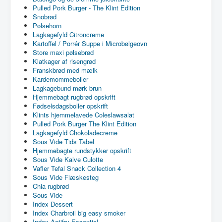
Pulled Pork Burger - The Klint Edition
Snobrød
Pølsehorn
Lagkagefyld Citroncreme
Kartoffel / Porrér Suppe i Microbølgeovn
Store maxi pølsebrød
Klatkager af risengrød
Franskbrød med mælk
Kardemommeboller
Lagkagebund mørk brun
Hjemmebagt rugbrød opskrift
Fødselsdagsboller opskrift
Klints hjemmelavede Coleslawsalat
Pulled Pork Burger The Klint Edition
Lagkagefyld Chokoladecreme
Sous Vide Tids Tabel
Hjemmebagte rundstykker opskrift
Sous Vide Kalve Culotte
Vafler Tefal Snack Collection 4
Sous Vide Flæskesteg
Chia rugbrød
Sous Vide
Index Dessert
Index Charbroil big easy smoker
Index Actifry Essential