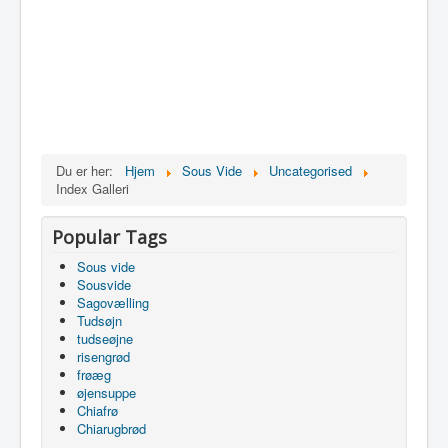
Du er her:
Hjem
Sous Vide
Uncategorised
Index Galleri
Popular Tags
Sous vide
Sousvide
Sagovælling
Tudsøjn
tudseøjne
risengrød
frøæg
øjensuppe
Chiafrø
Chiarugbrød