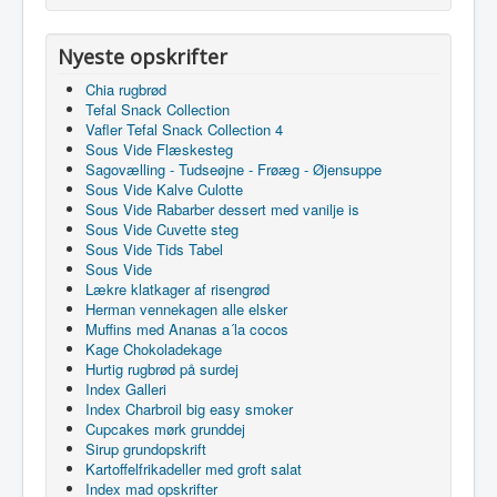
Nyeste opskrifter
Chia rugbrød
Tefal Snack Collection
Vafler Tefal Snack Collection 4
Sous Vide Flæskesteg
Sagovælling - Tudseøjne - Frøæg - Øjensuppe
Sous Vide Kalve Culotte
Sous Vide Rabarber dessert med vanilje is
Sous Vide Cuvette steg
Sous Vide Tids Tabel
Sous Vide
Lækre klatkager af risengrød
Herman vennekagen alle elsker
Muffins med Ananas a´la cocos
Kage Chokoladekage
Hurtig rugbrød på surdej
Index Galleri
Index Charbroil big easy smoker
Cupcakes mørk grunddej
Sirup grundopskrift
Kartoffelfrikadeller med groft salat
Index mad opskrifter