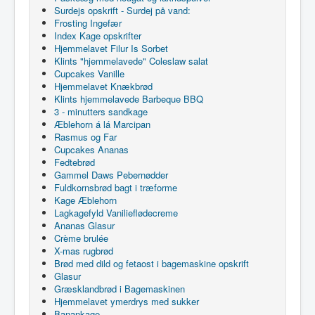
Surdejs opskrift - Surdej på vand:
Frosting Ingefær
Index Kage opskrifter
Hjemmelavet Filur Is Sorbet
Klints "hjemmelavede" Coleslaw salat
Cupcakes Vanille
Hjemmelavet Knækbrød
Klints hjemmelavede Barbeque BBQ
3 - minutters sandkage
Æblehorn á lá Marcipan
Rasmus og Far
Cupcakes Ananas
Fedtebrød
Gammel Daws Pebernødder
Fuldkornsbrød bagt i træforme
Kage Æblehorn
Lagkagefyld Vanilieflødecreme
Ananas Glasur
Crème brulée
X-mas rugbrød
Brød med dild og fetaost i bagemaskine opskrift
Glasur
Græsklandbrød i Bagemaskinen
Hjemmelavet ymerdrys med sukker
Banankage