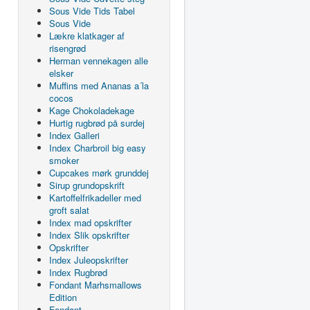
Sous Vide Tids Tabel
Sous Vide
Lækre klatkager af
risengrød
Herman vennekagen alle
elsker
Muffins med Ananas a´la
cocos
Kage Chokoladekage
Hurtig rugbrød på surdej
Index Galleri
Index Charbroil big easy
smoker
Cupcakes mørk grunddej
Sirup grundopskrift
Kartoffelfrikadeller med
groft salat
Index mad opskrifter
Index Slik opskrifter
Opskrifter
Index Juleopskrifter
Index Rugbrød
Fondant Marhsmallows
Edition
Fondant