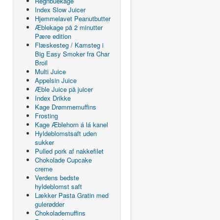
Regnbuekage
Index Slow Juicer
Hjemmelavet Peanutbutter
Æblekage på 2 minutter
Pære edition
Flæskesteg / Kamsteg i
Big Easy Smoker fra Char
Broil
Multi Juice
Appelsin Juice
Æble Juice på juicer
Index Drikke
Kage Drømmemuffins
Frosting
Kage Æblehorn á lá kanel
Hyldeblomstsaft uden
sukker
Pulled pork af nakkefilet
Chokolade Cupcake
creme
Verdens bedste
hyldeblomst saft
Lækker Pasta Gratin med
gulerødder
Chokolademuffins