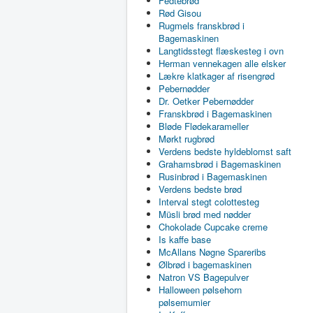
Fedtebrød
Rød Gisou
Rugmels franskbrød i
Bagemaskinen
Langtidsstegt flæskesteg i ovn
Herman vennekagen alle elsker
Lækre klatkager af risengrød
Pebernødder
Dr. Oetker Pebernødder
Franskbrød i Bagemaskinen
Bløde Flødekarameller
Mørkt rugbrød
Verdens bedste hyldeblomst saft
Grahamsbrød i Bagemaskinen
Rusinbrød i Bagemaskinen
Verdens bedste brød
Interval stegt colottesteg
Müsli brød med nødder
Chokolade Cupcake creme
Is kaffe base
McAllans Nøgne Spareribs
Ølbrød i bagemaskinen
Natron VS Bagepulver
Halloween pølsehorn
pølsemumier