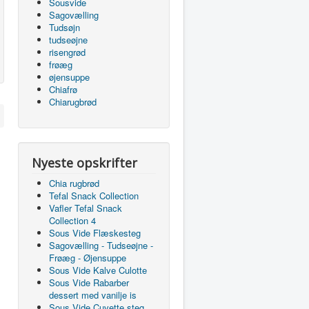
Sousvide
Sagovælling
Tudsøjn
tudseøjne
risengrød
frøæg
øjensuppe
Chiafrø
Chiarugbrød
Nyeste opskrifter
Chia rugbrød
Tefal Snack Collection
Vafler Tefal Snack
Collection 4
Sous Vide Flæskesteg
Sagovælling - Tudseøjne -
Frøæg - Øjensuppe
Sous Vide Kalve Culotte
Sous Vide Rabarber
dessert med vanilje is
Sous Vide Cuvette steg