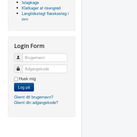
Islagkage
Klatkager af risengrød
Langtidsstegt flæskesteg i
ovn
Login Form
Brugernavn
Adgangskode
Husk mig
Log på
Glemt dit brugernavn?
Glemt din adgangskode?