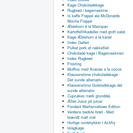
Kage Chokoladekage
Rugbrød i bagemaskine
Is kaffe Frappé ala McDonalds
Mocha Frappé
Æblehorn á lá Marcipan
Kartoffelfrikadeller med groft salat
Kage Æblehorn á lá kanel
Index Galleri
Pulled pork af nakkefilet
Chokolade kage i Bagemaskinen
Index Rugbrød
Frosting
Muffins med Ananas a´la cocos
Klassenstime chokoladekage -
Det sunde alternativ
Klassenstime Gulerodskage det
sunde alternativ
Cupcakes mørk grunddej
Æble Juice på juicer
Fondant Marhsmallows Edition
Verdens bedste brød - Med
brændt malt mel
Hurtige rundstykker i Actifry
Islagkage