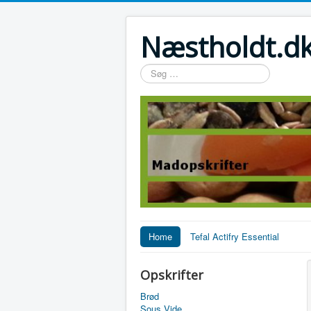
Næstholdt.dk
Søg
…
Home
Tefal Actifry Essential
Opskrifter
Brød
Sous Vide