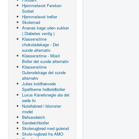
Hjemmelavet Fersken
Sorbet
Hjemmelavet trøfler
Skolemad
Ananas kage uden sukker
( Diabetes venlig )
Klassenstime
chokoladekage - Det
sunde alternativ
Klassenstime - Müsli
Boller det sunde alternativ
Klassenstime
Gulerodskage det sunde
alternativ
Julies koldhævede
Speltkerne fodboldboller
Luxus Kanelsnegle ala det
søde liv
Nutellabrød i blomster
model
Bøfsandwich
Sandwichboller
Skolerugbrød med gulerod
Skole-rugbrød fra AMO