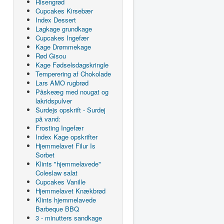
Risengrød
Cupcakes Kirsebær
Index Dessert
Lagkage grundkage
Cupcakes Ingefær
Kage Drømmekage
Rød Gisou
Kage Fødselsdagskringle
Temperering af Chokolade
Lars AMO rugbrød
Påskeæg med nougat og
lakridspulver
Surdejs opskrift - Surdej
på vand:
Frosting Ingefær
Index Kage opskrifter
Hjemmelavet Filur Is
Sorbet
Klints "hjemmelavede"
Coleslaw salat
Cupcakes Vanille
Hjemmelavet Knækbrød
Klints hjemmelavede
Barbeque BBQ
3 - minutters sandkage