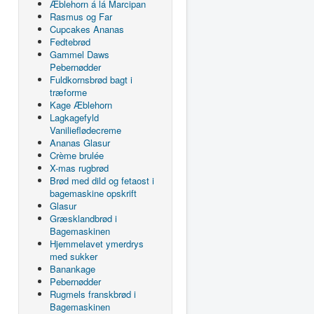
Æblehorn á lá Marcipan
Rasmus og Far
Cupcakes Ananas
Fedtebrød
Gammel Daws
Pebernødder
Fuldkornsbrød bagt i
træforme
Kage Æblehorn
Lagkagefyld
Vanilieflødecreme
Ananas Glasur
Crème brulée
X-mas rugbrød
Brød med dild og fetaost i
bagemaskine opskrift
Glasur
Græsklandbrød i
Bagemaskinen
Hjemmelavet ymerdrys
med sukker
Banankage
Pebernødder
Rugmels franskbrød i
Bagemaskinen