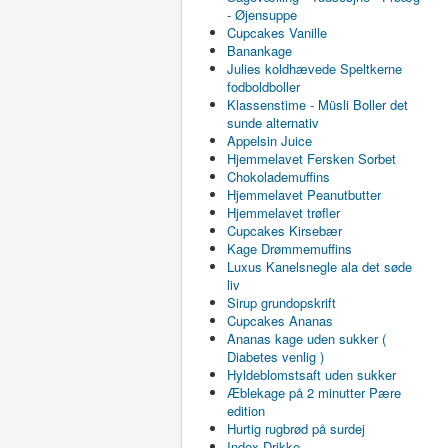
- Øjensuppe
Cupcakes Vanille
Banankage
Julies koldhævede Speltkerne
fodboldboller
Klassenstime - Müsli Boller det
sunde alternativ
Appelsin Juice
Hjemmelavet Fersken Sorbet
Chokolademuffins
Hjemmelavet Peanutbutter
Hjemmelavet trøfler
Cupcakes Kirsebær
Kage Drømmemuffins
Luxus Kanelsnegle ala det søde
liv
Sirup grundopskrift
Cupcakes Ananas
Ananas kage uden sukker (
Diabetes venlig )
Hyldeblomstsaft uden sukker
Æblekage på 2 minutter Pære
edition
Hurtig rugbrød på surdej
Index Drikke