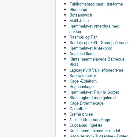
Fuldkornsbrød bagt i træforme
Risengrød
Bøfsandwich
Multi Juice
Hjemmelavet ymerdrys med
sukker
Rasmus og Far
Surdejs opskrift - Surdej på vand:
Hjemmelavet Knækbrød
Ananas Glasur
Klints hjemmelavede Barbeque
BBQ
Lagkagefyld Vanilieflødecreme
Sandwichboller
Kage Æblehorn
Regnbuekage
Hjemmelavet Filur Is Sorbet
Skolerugbrød med gulerod
Kage Drømmekage
Opskrifter
Crème brulée
3 - minutters sandkage
Cupcakes Ingefær
Nutellabrød i blomster model
Sagovælling - Tudseøjne - Frøæg