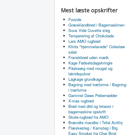
Mest læste opskrifter
Forside
Græsklandbrød i Bagemaskinen
Sous Vide Cuvette steg
Temperering af Chokolade
Lars AMO rugbrød
Klints "hjemmelavede" Coleslaw
salat
Franskbrød uden mælk
Kage Fødselsdagskringle
Påskeæg med nougat og
lakridspulver
Lagkage grundkage
Bagning med træforme / Bagning
i træforme
Gammel Daws Pebernødder
X-mas rugbrød
Brød med dild og fetaost i
bagemaskine opskrift
Skole-rugbrød fra AMO
Brændte mandler i Tefal Actifry
Flæskesteg / Kamsteg i Big
Easy Smoker fra Char Broil